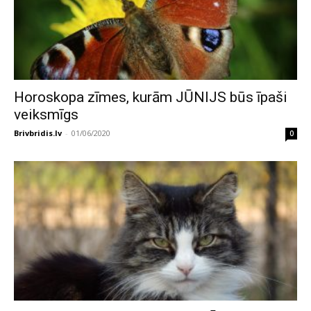
Horoskopa zīmes, kurām JŪNIJS būs īpaši
veiksmīgs
Brivbridis.lv
-
01/06/2020
0