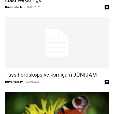
īpaši veiksmīgs
Brivbridis.lv
-
31/05/2021
0
Tavs horoskops veiksmīgam JŪNIJAM
Brivbridis.lv
-
22/05/2021
0