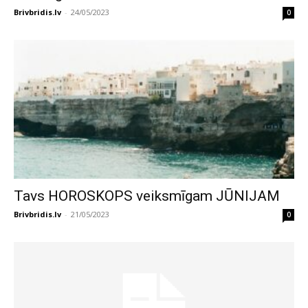
Brivbridis.lv
-
24/05/2023
0
Tavs HOROSKOPS veiksmīgam JŪNIJAM
Brivbridis.lv
-
21/05/2023
0