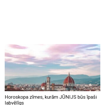
Horoskopa zīmes, kurām JŪNIJS būs īpaši
labvēlīgs