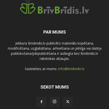
PAR MUMS
Jebkura Brivbridis.lv publicēto materiālu kopēšana,
modificēšana, uzglabāšana, arhivēšana un pilnīga vai daļēja
publiskošana/pārpublicēšana ir aizliegta bez Brivbridis.lv
rakstiskas atļaujas.
Sazinieties ar mums:
info@brivbridis.lv
SEKOT MUMS