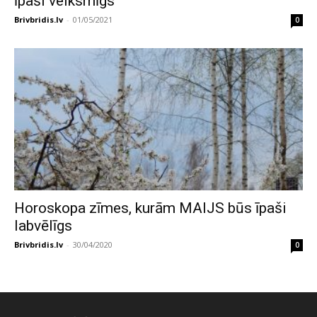
īpaši veiksmīgs
Brivbridis.lv
-
01/05/2021
0
Horoskopa zīmes, kurām MAIJS būs īpaši
labvēlīgs
Brivbridis.lv
-
30/04/2020
0