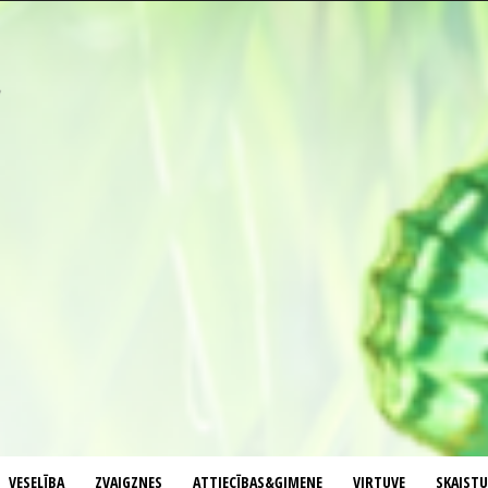
VESELĪBA
ZVAIGZNES
ATTIECĪBAS&ĢIMENE
VIRTUVE
SKAIST