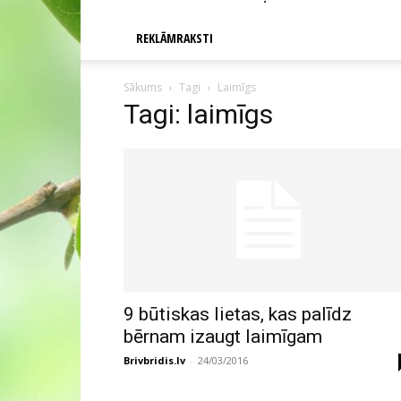
REKLĀMRAKSTI
Sākums
Tagi
Laimīgs
Tagi: laimīgs
9 būtiskas lietas, kas palīdz
bērnam izaugt laimīgam
Brivbridis.lv
-
24/03/2016