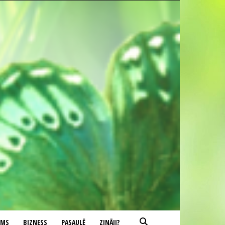
UMS
BIZNESS
PASAULĒ
ZINĀJI?