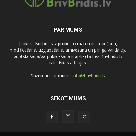
PAR MUMS
Jebkura Brivbridis.lv publicēto materiālu kopēšana,
modificēšana, uzglabāšana, arhivēšana un pilnīga vai daļēja
publiskošana/pārpublicēšana ir aizliegta bez Brivbridis.lv
rakstiskas atļaujas.
Sazinieties ar mums:
info@brivbridis.lv
SEKOT MUMS