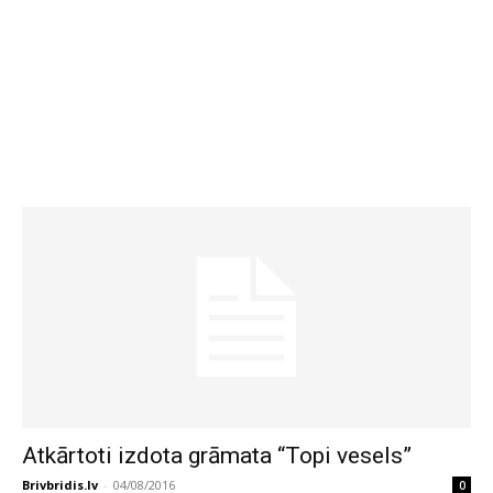
Atkārtoti izdota grāmata “Topi vesels”
Brivbridis.lv
-
04/08/2016
0