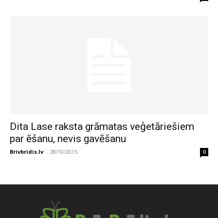
Dita Lase raksta grāmatas veģetāriešiem
par ēšanu, nevis gavēšanu
Brivbridis.lv
-
28/10/2015
0