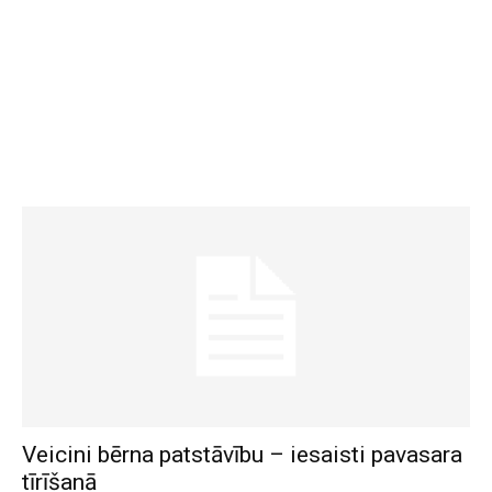
Veicini bērna patstāvību – iesaisti pavasara
tīrīšanā