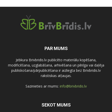
PAR MUMS
Jebkura Brivbridis.lv publicēto materiālu kopēšana,
modificēšana, uzglabāšana, arhivēšana un pilnīga vai daļēja
publiskošana/pārpublicēšana ir aizliegta bez Brivbridis.lv
rakstiskas atļaujas.
Sazinieties ar mums:
info@brivbridis.lv
SEKOT MUMS