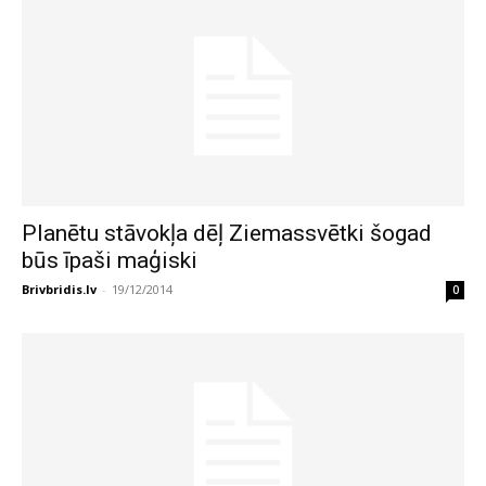
Planētu stāvokļa dēļ Ziemassvētki šogad
būs īpaši maģiski
Brivbridis.lv
-
19/12/2014
0