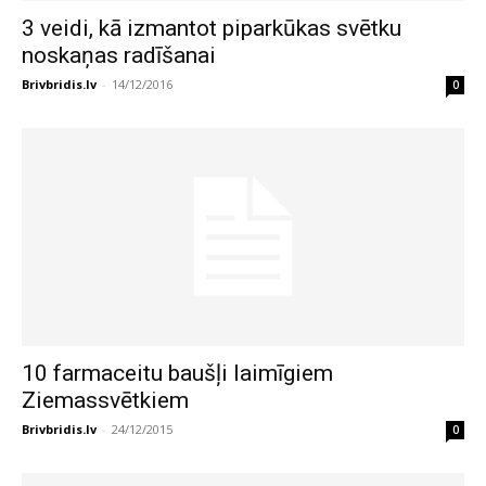
3 veidi, kā izmantot piparkūkas svētku
noskaņas radīšanai
Brivbridis.lv
-
14/12/2016
0
10 farmaceitu baušļi laimīgiem
Ziemassvētkiem
Brivbridis.lv
-
24/12/2015
0