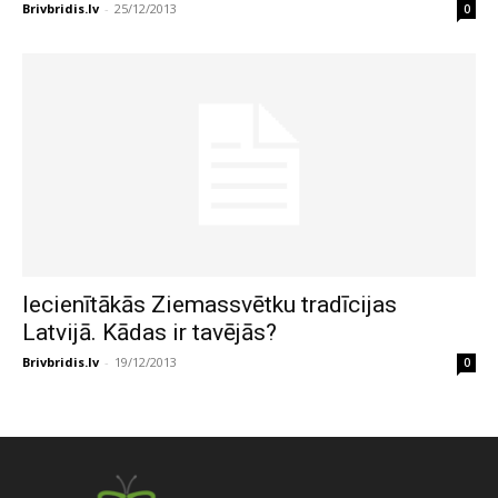
Brivbridis.lv
-
25/12/2013
0
Iecienītākās Ziemassvētku tradīcijas
Latvijā. Kādas ir tavējās?
Brivbridis.lv
-
19/12/2013
0