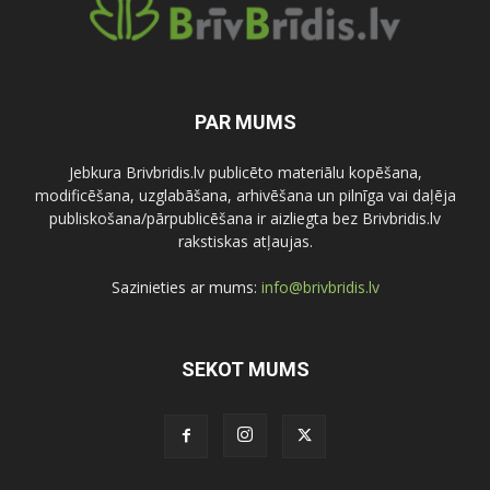
PAR MUMS
Jebkura Brivbridis.lv publicēto materiālu kopēšana,
modificēšana, uzglabāšana, arhivēšana un pilnīga vai daļēja
publiskošana/pārpublicēšana ir aizliegta bez Brivbridis.lv
rakstiskas atļaujas.
Sazinieties ar mums:
info@brivbridis.lv
SEKOT MUMS