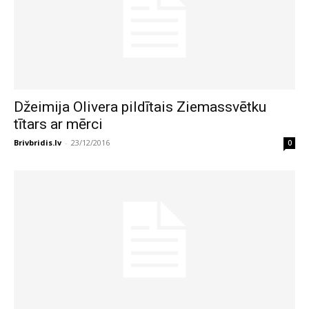
Džeimija Olivera pildītais Ziemassvētku
tītars ar mērci
Brivbridis.lv
-
23/12/2016
0