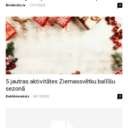
Brivbridis.lv
-
17/11/2023
0
5 jautras aktivitātes Ziemassvētku ballīšu
sezonā
Reklāmraksts
-
28/11/2022
0