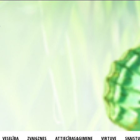
VESELĪBA
ZVAIGZNES
ATTIECĪBAS&ĢIMENE
VIRTUVE
SKAIST