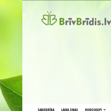
BrīvBrīdis.lv
SABIEDRĪBA
LAIKA ZIŅAS
HOROSKOPI