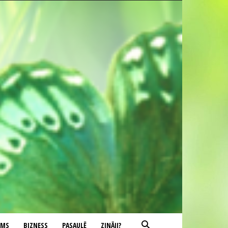
UMS
BIZNESS
PASAULĒ
ZINĀJI?