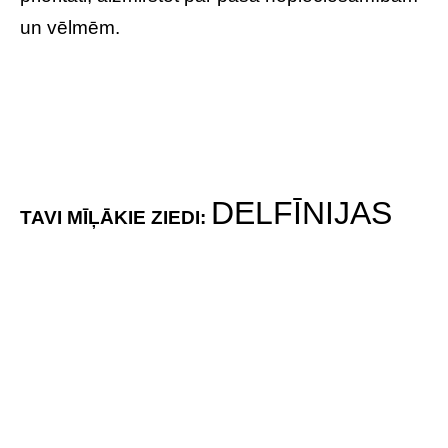
Nepatīk nopietnība un tas, ja tevi apspiež,
cenšas piezemēt. Vēlies daudz ceļot vai baudīt
dažādus piedzīvojumus.
TAVI MĪĻĀKIE ZIEDI:
NEAIZMIRSTULES