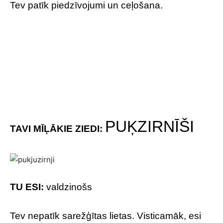
TU ESI:
valdzinošs
Tev nepatīk sarežģītas lietas. Visticamāk, esi
ļoti labi audzināts. Cik vien ir tavos spēkos,
centies nevienu neapvainot un vēlies, lai
cilvēkiem ap tevi ir labi. Tu esi vienreizēja,
neatkārtojama personība, kura izstaro īpašu
šarmu, pašam to nemaz nenojaušot.