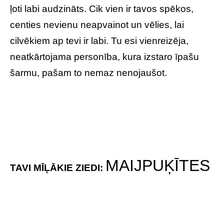
MAIJPUĶĪTES
TAVI MĪĻĀKIE ZIEDI:
TU ESI:
vienkāršs, pazemīgs
Pat bez zināmas centības un piepūlēšanās, tu
esi laimīgs cilvēks. Tu, visticamāk, ļoti aktīvi un
pat nikni aizsargā tos, kurus mīli. Tev ļoti rūp,
kas notiek ar viņiem, kas dažkārt kļūst par tavu
prioritāti, aizmirstot par paša nepieciešamībām
un vēlmēm.