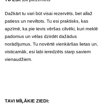
Dažkārt tu vari būt visai rezervēts, bet allaž
patiess un neviltots. Tu esi praktisks, kas
apzīmē, ka pie tevis vēršas cilvēki, kuri meklē
padomus un vēlas dzirdēt dažādus
norādījumus. Tu novērtē vienkāršas lietas un,
visticamāk, esi labi ieredzēts starp saviem
vienaudžiem.
TAVI MĪĻĀKIE ZIEDI: