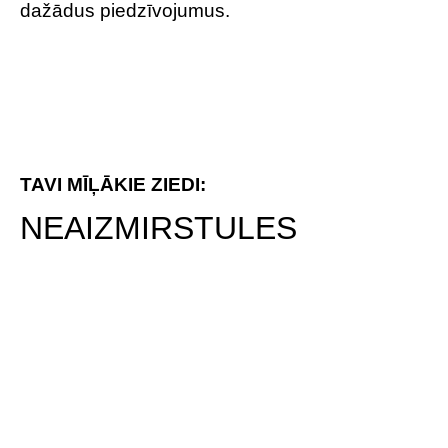
dzīvi bez nožēlas.
TAVI MĪĻĀKIE ZIEDI:
KRIZANTĒMAS