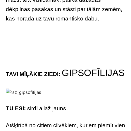
dēkpilnas pasakas un stāsti par tālām zemēm,
kas norāda uz tavu romantisko dabu.
GIPSOFĪLIJAS
TAVI MĪĻĀKIE ZIEDI:
TU ESI:
sirdī allaž jauns
Atšķirībā no citiem cilvēkiem, kuriem piemīt vien