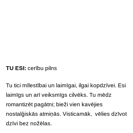
TU ESI:
optimistisks
Tu esi jautrs cilvēks, kurš ap sevi izplata laimes
un prieka enerģiju. Visticamāk, kompānijā esi
pirmā persona, kura izstāstīs kādu joku un
absolūti mīli kā savus, tā apkārtējo smieklus. Tu
esi labs draugs un lielisks klausītājs.