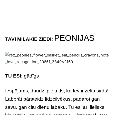
PEONIJAS
TAVI MĪĻĀKIE ZIEDI:
TU ESI:
gādīgs
Iespējams, daudzi piekritīs, ka tev ir zelta sirds!
Labprāt pārsteidz līdzcilvēkus, padarot gan
savu, gan citu dienu labāku. Tu esi arī lielisks