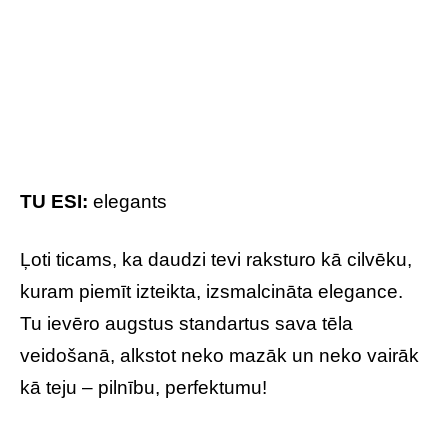
kuram piemīt izteikta, izsmalcināta elegance.
Tu ievēro augstus standartus sava tēla
veidošanā, alkstot neko mazāk un neko vairāk
kā teju – pilnību, perfektumu!
CERIŅI
TAVI MĪĻĀKIE ZIEDI:
TU ESI:
nostalģisks