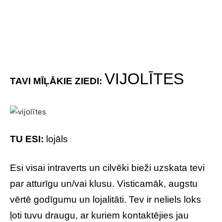
VIJOLĪTES
TAVI MĪĻĀKIE ZIEDI:
TU ESI:
lojāls
Esi visai intraverts un cilvēki bieži uzskata tevi
par atturīgu un/vai klusu. Visticamāk, augstu
vērtē godīgumu un lojalitāti. Tev ir neliels loks
ļoti tuvu draugu, ar kuriem kontaktējies jau