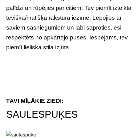
palīdzi un rūpējies par citiem. Tev piemīt izteikta
tēvišķā/mātišķā rakstura iezīme. Lepojies ar
saviem sasniegumiem un labi saproties, esi
respektēts no apkārtējo puses. Iespējams, tev
piemīt lieliska stila izjūta.
TAVI MĪĻĀKIE ZIEDI:
SAULESPUĶES