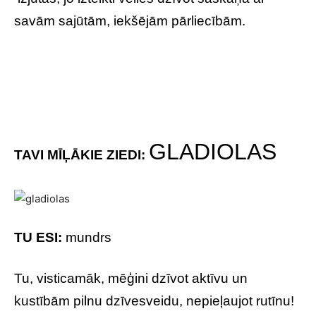
TU ESI:
mundrs
Tu, visticamāk, mēģini dzīvot aktīvu un
kustībām pilnu dzīvesveidu, nepieļaujot rutīnu!
Tev patīk piedzīvojumi un ceļošana.
PUĶZIRNĪŠI
TAVI MĪĻĀKIE ZIEDI: