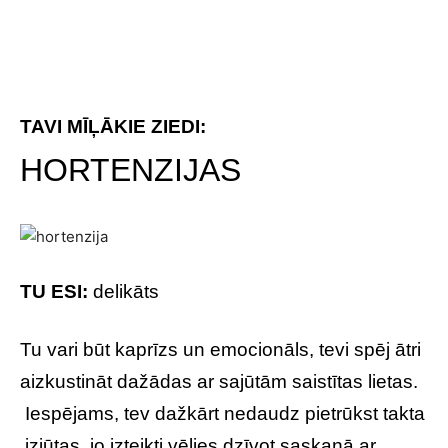
TU ESI:
delikāts
Tu vari būt kaprīzs un emocionāls, tevi spēj ātri
aizkustināt dažādas ar sajūtām saistītas lietas.
Iespējams, tev dažkārt nedaudz pietrūkst takta
izjūtas, jo izteikti vēlies dzīvot saskaņā ar
savām sajūtām, iekšējām pārliecībām.
GLADIOLAS
TAVI MĪĻĀKIE ZIEDI: