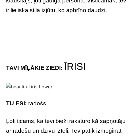
klausītājs, ļoti gādīga persona. Visticamāk, tev
ir lieliska stila izjūtu, ko apbrīno daudzi.
ĪRISI
TAVI MĪĻĀKIE ZIEDI:
TU ESI:
radošs
Ļoti ticams, ka tevi bieži raksturo kā sapņotāju
ar radošu un dzīvu iztēli. Tev patīk izmēģināt