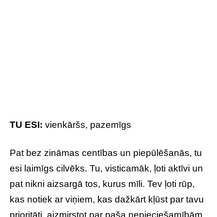
DELFĪNIJAS
TAVI MĪĻĀKIE ZIEDI:
TU ESI:
bezrūpīgs
Tu izvēlies dzīvot bezrūpīgi, neņemot pārāk
nopietni pie sirds daudzas lietas, tā vietā –
novērtējot smieklus un devu vieglprātības.
Visticamāk, tev ir plaša sirds un brīvs gars.