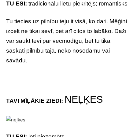
TU ESI:
tradicionālu lietu piekritējs; romantisks
Tu tiecies uz pilnību teju it visā, ko dari. Mēģini
izcelt ne tikai sevī, bet arī citos to labāko. Daži
var saukt tevi par vecmodīgu, bet tu tikai
saskati pilnību tajā, neko nosodāmu vai
savādu.
NEĻĶES
TAVI MĪĻĀKIE ZIEDI:
TU ESI:
ļoti piezemēts