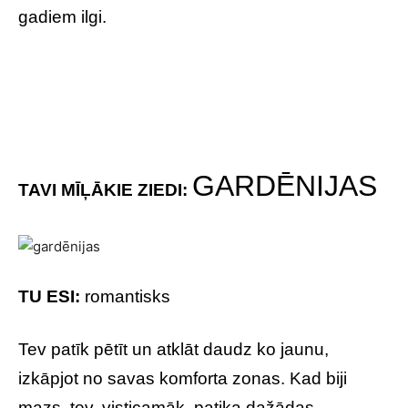
gadiem ilgi.
GARDĒNIJAS
TAVI MĪĻĀKIE ZIEDI:
TU ESI:
romantisks
Tev patīk pētīt un atklāt daudz ko jaunu,
izkāpjot no savas komforta zonas. Kad biji
mazs, tev, visticamāk, patika dažādas