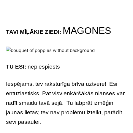
MAGONES
TAVI MĪĻĀKIE ZIEDI:
TU ESI:
nepiespiests
Iespējams, tev raksturīga brīva uztvere! Esi
entuziastisks. Pat visvienkāršākās nianses var
radīt smaidu tavā sejā. Tu labprāt izmēģini
jaunas lietas; tev nav problēmu izteikt, parādīt
sevi pasaulei.