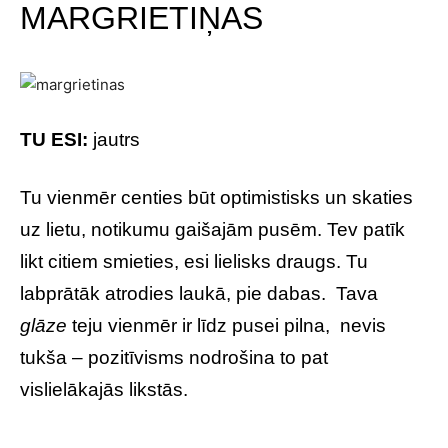
MARGRIETIŅAS
TU ESI:
jautrs
Tu vienmēr centies būt optimistisks un skaties
uz lietu, notikumu gaišajām pusēm. Tev patīk
likt citiem smieties, esi lielisks draugs. Tu
labprātāk atrodies laukā, pie dabas. Tava
glāze
teju vienmēr ir līdz pusei pilna, nevis
tukša – pozitīvisms nodrošina to pat
vislielākajās likstās.