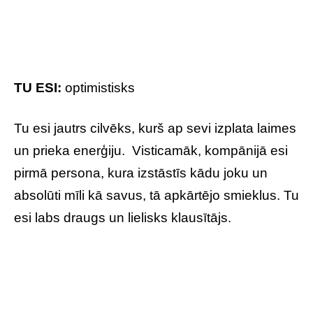
TU ESI:
jautrs
Tu aktīvi iesaisties sporta aktivitātēs un labprāt
ļaujies dažādām svinībām. Dod priekšroku
pastāvīgumam, jo nelabprāt pielāgojies jaunām
situācijām. Visticamāk, pirms pieņemt kādu
lēmumu, ilgi svārsties un apsver visus
par
un
pret
.