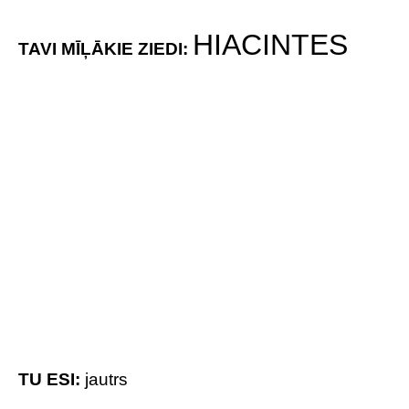
Iepriekšējais raksts
Nākamais raksts
Video: Kā ķīnieši reaģē, pirmo
7 padomi, kā sasniegt lielo O!
reizi nogaršojot Latvijā ražotu
saldējumu?
Brivbridis.lv
http://www.brivbridis.lv
SAISTĪTIE RAKSTI
VAIRĀK NO AUTORA
Atklāts: ko par tavu personību, pēc
zinātnieku domām, atklāj tava