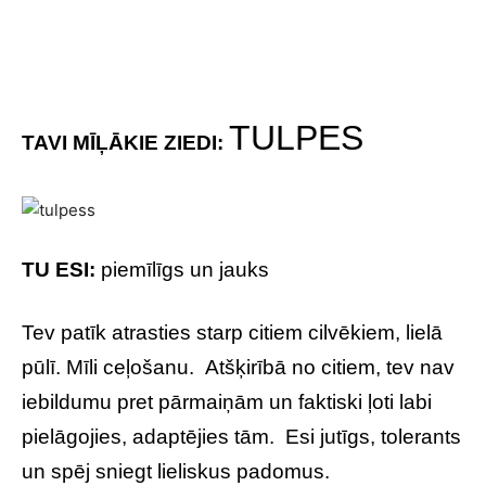
TULPES
TAVI MĪĻĀKIE ZIEDI:
TU ESI:
piemīlīgs un jauks
Tev patīk atrasties starp citiem cilvēkiem, lielā
pūlī. Mīli ceļošanu. Atšķirībā no citiem, tev nav
iebildumu pret pārmaiņām un faktiski ļoti labi
pielāgojies, adaptējies tām. Esi jutīgs, tolerants
un spēj sniegt lieliskus padomus.