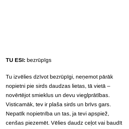
TU ESI:
cerību pilns
Tu tici mīlestībai un laimīgai, ilgai kopdzīvei. Esi
laimīgs un arī veiksmīgs cilvēks. Tu mēdz
romantizēt pagātni; bieži vien kavējies
nostalģiskās atmiņās. Visticamāk, vēlies dzīvot