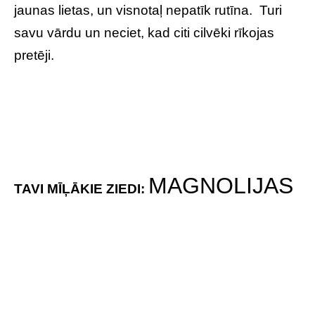
jaunas lietas, un visnotaļ nepatīk rutīna. Turi
savu vārdu un neciet, kad citi cilvēki rīkojas
pretēji.
MAGNOLIJAS
TAVI MĪĻĀKIE ZIEDI:
TU ESI:
elegants
Ļoti ticams, ka daudzi tevi raksturo kā cilvēku,