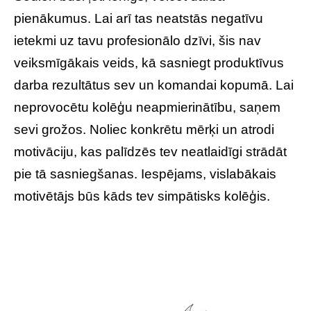
pienākumus. Lai arī tas neatstās negatīvu
ietekmi uz tavu profesionālo dzīvi, šis nav
veiksmīgākais veids, kā sasniegt produktīvus
darba rezultātus sev un komandai kopumā. Lai
neprovocētu kolēģu neapmierinātību, saņem
sevi grožos. Noliec konkrētu mērķi un atrodi
motivāciju, kas palīdzēs tev neatlaidīgi strādāt
pie tā sasniegšanas. Iespējams, vislabākais
motivētājs būs kāds tev simpātisks kolēģis.