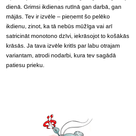
dienā. Grimsi ikdienas rutīnā gan darbā, gan
mājās. Tev ir izvēle – pieņemt šo pelēko
ikdienu, zinot, ka tā nebūs mūžīga vai arī
satricināt monotono dzīvi, iekrāsojot to košākās
krāsās. Ja tava izvēle kritīs par labu otrajam
variantam, atrodi nodarbi, kura tev sagādā
patiesu prieku.