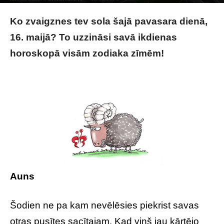
Photo by
Elijah pilchard
on
Unsplash
Ko zvaigznes tev sola šajā pavasara dienā,
16. maijā? To uzzināsi savā ikdienas
horoskopā visām zodiaka zīmēm!
Tavs
horoskops veiksmīgai dienai – 16. maijs
Auns
Šodien ne pa kam nevēlēsies piekrist savas
otras pusītes sacītajam. Kad viņš jau kārtējo