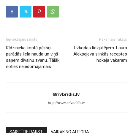
Iepriekšējais raksts
Nākamais raksts
Rīdzinieka kontā pēkšņi
Uzkodas līdzjutējiem: Laura
parādās liela nauda un viņš
Aleksejeva slinkās receptes
saņem dīvainu zvanu. Tālāk
hokeja vakaram
notiek neiedomājamais…
Brivbridis.lv
http://www.brivbridis.lv
SAISTĪTIE RAKSTI
VAIRĀK NO AUTORA