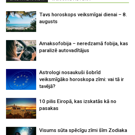
Tavs horoskops veiksmīgai dienai – 8.
augusts
Amaksofobija – neredzamā fobija, kas
paralizē autovadītājus
Astrologi nosaukuši šobrīd
veiksmīgāko horoskopa zīmi: vai tā ir
tavējā?
10 pilis Eiropā, kas izskatās kā no
pasakas
Visums sūta spēcīgu zīmi šīm Zodiaka