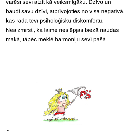
varēsi sevi atzīt kā veiksmīgāku. Dzīvo un
baudi savu dzīvi, atbrīvojoties no visa negatīvā,
kas rada tevī psiholoģisku diskomfortu.
Neaizmirsti, ka laime neslēpjas biezā naudas
makā, tāpēc meklē harmoniju sevī pašā.