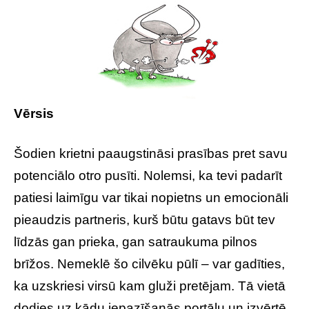
Vērsis
Šodien krietni paaugstināsi prasības pret savu
potenciālo otro pusīti. Nolemsi, ka tevi padarīt
patiesi laimīgu var tikai nopietns un emocionāli
pieaudzis partneris, kurš būtu gatavs būt tev
līdzās gan prieka, gan satraukuma pilnos
brīžos. Nemeklē šo cilvēku pūlī – var gadīties,
ka uzskriesi virsū kam gluži pretējam. Tā vietā
dodies uz kādu iepazīšanās portālu un izvērtē,