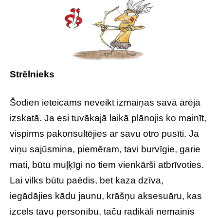
Strēlnieks
Šodien ieteicams neveikt izmaiņas savā ārējā
izskatā. Ja esi tuvākajā laikā plānojis ko mainīt,
vispirms pakonsultējies ar savu otro pusīti. Ja
viņu sajūsmina, piemēram, tavi burvīgie, garie
mati, būtu muļķīgi no tiem vienkārši atbrīvoties.
Lai vilks būtu paēdis, bet kaza dzīva,
iegādājies kādu jaunu, krāšņu aksesuāru, kas
izcels tavu personību, taču radikāli nemainīs