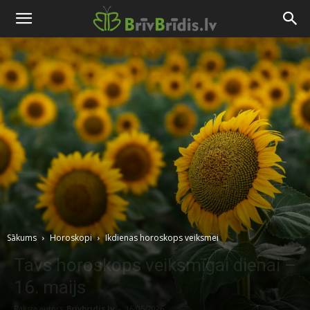
Sākums
Horoskopi
Ikdienas horoskops veiksmei
Tavs horoskops veiksmīgai dienai –
16. maijs
Raksta autors
Brivbridis.lv
-
16/05/2026