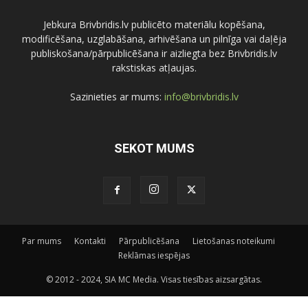
Jebkura Brivbridis.lv publicēto materiālu kopēšana,
modificēšana, uzglabāšana, arhivēšana un pilnīga vai daļēja
publiskošana/pārpublicēšana ir aizliegta bez Brivbridis.lv
rakstiskas atļaujas.
Sazinieties ar mums:
info@brivbridis.lv
SEKOT MUMS
Par mums
Kontakti
Pārpublicēšana
Lietošanas noteikumi
Reklāmas iespējas
© 2012 - 2024, SIA MC Media. Visas tiesības aizsargātas.