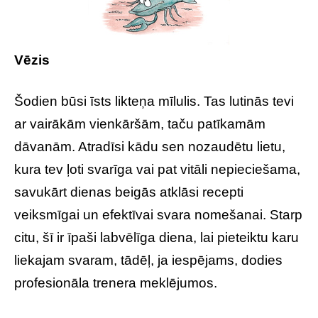
Vēzis
Šodien būsi īsts likteņa mīlulis. Tas lutinās tevi
ar vairākām vienkāršām, taču patīkamām
dāvanām. Atradīsi kādu sen nozaudētu lietu,
kura tev ļoti svarīga vai pat vitāli nepieciešama,
savukārt dienas beigās atklāsi recepti
veiksmīgai un efektīvai svara nomešanai. Starp
citu, šī ir īpaši labvēlīga diena, lai pieteiktu karu
liekajam svaram, tādēļ, ja iespējams, dodies
profesionāla trenera meklējumos.