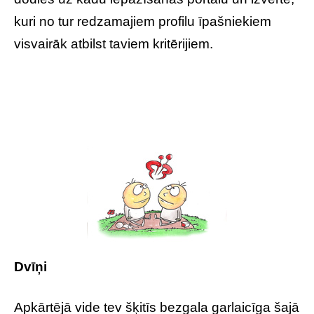
kuri no tur redzamajiem profilu īpašniekiem
visvairāk atbilst taviem kritērijiem.
Dvīņi
Apkārtējā vide tev šķitīs bezgala garlaicīga šajā