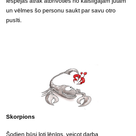
iespējas ātrāk atbrīvoties no kaislīgajām jūtām
un vēlmes šo personu saukt par savu otro
pusīti.
Skorpions
Šodien būsi ļoti lēnīgs, veicot darba