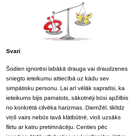
Svari
Šodien ignorēsi labākā drauga vai draudzenes
sniegto ieteikumu attiecībā uz kādu sev
simpātisku personu. Lai arī vēlāk sapratīsi, ka
ieteikums bijis pamatots, sākotnēji būsi apžilbis
no konkrētā cilvēka harizmas. Diemžēl, tiklīdz
viņš vairs nebūs tavā klātbūtnē, viņš uzsāks
flirtu ar katru pretimnācēju. Centies pēc