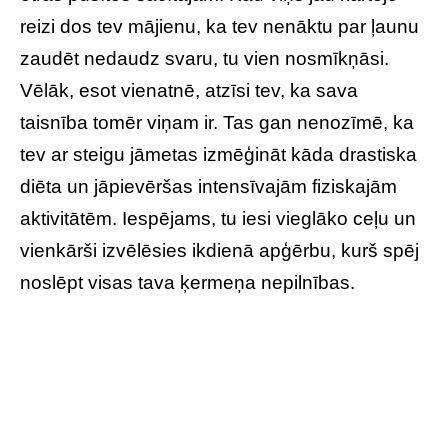
reizi dos tev mājienu, ka tev nenāktu par ļaunu
zaudēt nedaudz svaru, tu vien nosmīkņāsi.
Vēlāk, esot vienatnē, atzīsi tev, ka sava
taisnība tomēr viņam ir. Tas gan nenozīmē, ka
tev ar steigu jāmetas izmēģināt kāda drastiska
diēta un jāpievēršas intensīvajām fiziskajām
aktivitātēm. Iespējams, tu iesi vieglāko ceļu un
vienkārši izvēlēsies ikdienā apģērbu, kurš spēj
noslēpt visas tava ķermeņa nepilnības.