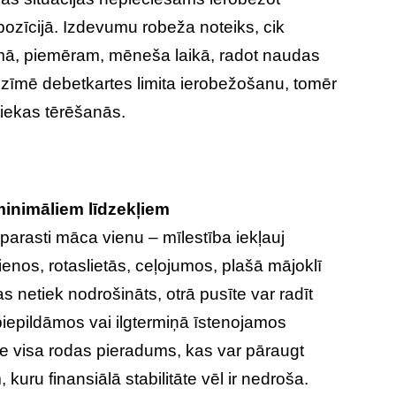
ozīcijā. Izdevumu robeža noteiks, cik
smā, piemēram, mēneša laikā, radot naudas
ozīmē debetkartes limita ierobežošanu, tomēr
 liekas tērēšanās.
 minimāliem līdzekļiem
 parasti māca vienu – mīlestība iekļauj
enos, rotaslietās, ceļojumos, plašā mājoklī
 netiek nodrošināts, otrā pusīte var radīt
iepildāmos vai ilgtermiņā īstenojamos
pie visa rodas pieradums, kas var pāraugt
 kuru finansiālā stabilitāte vēl ir nedroša.