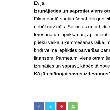
Evija.
Izrunājieties un saprotiet viens o
Filma par tā saukto šopaholiķi jeb c
nebūt nav mīts. Sievietes un arī vī
tērēšana un iepirkšanās, apliecinot s
prieku veikalu ķemmēšanas laikā, mū
brīdī vēlme iepirkties pārvēršas pa
finansēm. Pārmetumi viens otram šaj
izrunāties un saprast, kāpēc tā notie
Kā jūs plānojat savus izdevumus?