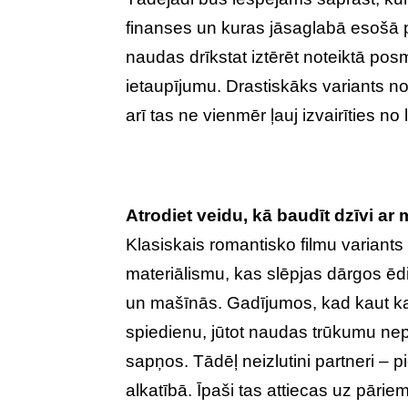
finanses un kuras jāsaglabā esošā p
naudas drīkstat iztērēt noteiktā po
ietaupījumu. Drastiskāks variants n
arī tas ne vienmēr ļauj izvairīties no
Atrodiet veidu, kā baudīt dzīvi ar
Klasiskais romantisko filmu variants
materiālismu, kas slēpjas dārgos ēdi
un mašīnās. Gadījumos, kad kaut kas
spiedienu, jūtot naudas trūkumu nep
sapņos. Tādēļ neizlutini partneri – 
alkatībā. Īpaši tas attiecas uz pāriem,