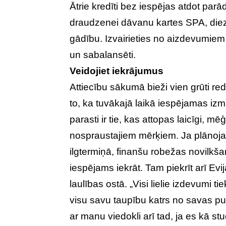
Ātrie kredīti bez iespējas atdot par
draudzenei dāvanu kartes SPA, diez 
gādību. Izvairieties no aizdevumiem 
un sabalansēti.
Veidojiet iekrājumus
Attiecību sākumā bieži vien grūti red
to, ka tuvākajā laikā iespējamas iz
parasti ir tie, kas attopas laicīgi, 
nospraustajiem mērķiem. Ja plānoj
ilgtermiņā, finanšu robežas novilkšan
iespējams iekrāt. Tam piekrīt arī Evi
laulības ostā. „Visi lielie izdevumi t
visu savu taupību katrs no savas p
ar manu viedokli arī tad, ja es kā st