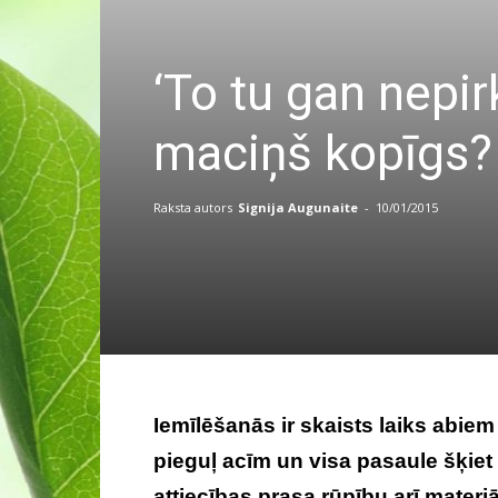
‘To tu gan nepir
maciņš kopīgs?
Raksta autors
Signija Augunaite
-
10/01/2015
Iemīlēšanās ir skaists laiks abiem 
pieguļ acīm un visa pasaule šķiet
attiecības prasa rūpību arī materi