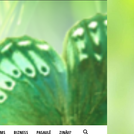
UMS
BIZNESS
PASAULĒ
ZINĀJI?