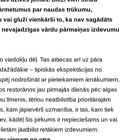
 pārmetumus par naudas trūkumu,
u vai gluži vienkārši to, ka nav sagādāts
 no nevajadzīgas vārdu pārmaiņas izdevumu
go viedokļu dēļ. Tas attiecas arī uz pāra
sdažādākie – tipiskās ekspektācijas no
jāspēj nodrošināt ar pietiekamiem ienākumiem,
s restorānos jau pirmajās dienās pēc algas
līmenis, tēriņu neatbilstība prioritārajām
s, kam jāpievērš uzmanība, ir tas, kam tiek
ev, kādēļ šis pirkums ir nepieciešams un vai
lietām jāatbilst retākiem izdevumiem.
ību vienam no otra