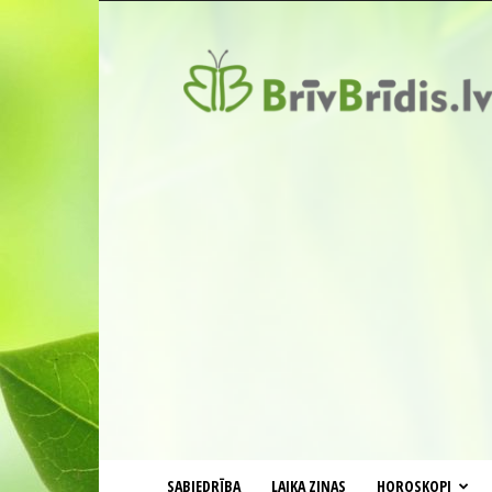
BrīvBrīdis.lv
SABIEDRĪBA
LAIKA ZIŅAS
HOROSKOPI