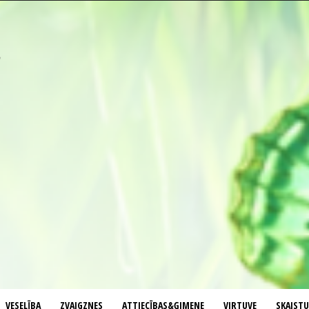
VESELĪBA
ZVAIGZNES
ATTIECĪBAS&ĢIMENE
VIRTUVE
SKAIST