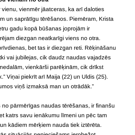
 vienu, vienmēr jāatceras, ka arī daloties
ēm un saprātīgu tērēšanos. Piemēram, Krista
četru gadu kopā būšanas joprojām ir
rējam diezgan neatkarīgi viens no otra.
vdienas, bet tas ir diezgan reti. Rēķināšanu
ki vai jubilejas, cik daudz naudas vajadzēs
nedalām, vienkārši parēķinām, cik drīkst
.” Viņai piekrīt arī Maija (22) un Uldis (25).
ījumos viņš izmaksā man un otrādāk.”
ies no pārmērīgas naudas tērēšanas, ir finanšu
iet katrs savu ienākumu līmeni un pēc tam
k un kādiem mērķiem nauda tiek iztērēta.
ās situācijās nepieciešams ierobežot