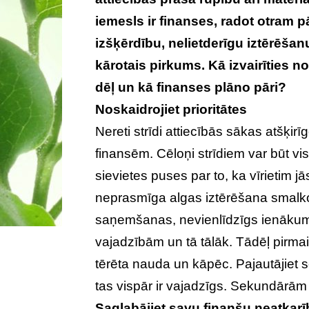
iemesls ir finanses, radot otram
izšķērdību, nelietderīgu iztērēšan
kārotais pirkums. Kā izvairīties
dēļ un kā finanses plāno pāri?
Noskaidrojiet prioritātes
Nereti strīdi attiecībās sākas atšķirī
finansēm. Cēloņi strīdiem var būt vi
sievietes puses par to, ka vīrietim 
neprasmīga algas iztērēšana smalko
saņemšanas, nevienlīdzīgs ienākumu 
vajadzībām un tā tālāk. Tādēļ pirmai
tērēta nauda un kāpēc. Pajautājiet s
tas vispār ir vajadzīgs. Sekundārām 
Saglabājiet savu finanšu neatkar