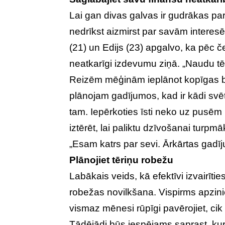
Lai gan divas galvas ir gudrākas par
nedrīkst aizmirst par savām interes
(21) un Edijs (23) apgalvo, ka pēc 
neatkarīgi izdevumu ziņā. „Naudu tē
Reizēm mēģinām ieplānot kopīgas brī
plānojam gadījumos, kad ir kādi svēt
tam. Iepērkoties īsti neko uz pusēm 
iztērēt, lai paliktu dzīvošanai turpmāk
„Esam katrs par sevi. Ārkārtas gad
Plānojiet tēriņu robežu
Labākais veids, kā efektīvi izvairīt
robežas novilkšana. Vispirms apzin
vismaz mēnesi rūpīgi pavērojiet, ci
Tādējādi būs iespējams saprast, kur