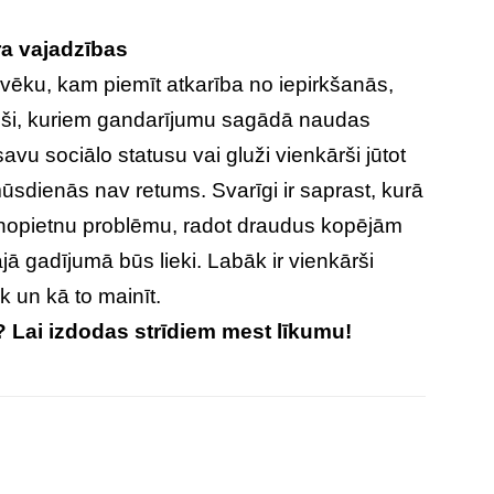
tra vajadzības
ilvēku, kam piemīt atkarība no iepirkšanās,
rieši, kuriem gandarījumu sagādā naudas
avu sociālo statusu vai gluži vienkārši jūtot
sdienās nav retums. Svarīgi ir saprast, kurā
r nopietnu problēmu, radot draudus kopējām
ā gadījumā būs lieki. Labāk ir vienkārši
k un kā to mainīt.
 Lai izdodas strīdiem mest līkumu!