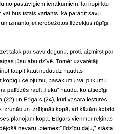
ādu no pastāvīgiem ienākumiem, lai nopirktu
vai būs īstais variants, kā parādīt savu
un izmantojiet ierobežotos līdzekļus rūpīgi
zēt tālāk par savu degunu, proti, aizmirst par
maiņas jūsu abu dzīvē. Tomēr uzvarētāji
mēģinot taupīt kaut nedaudz naudas
at kopīgu ceļojumu, pasākumu vai pirkumu
a palīdzēs radīt „lieku” naudu, ko attiecīgi
ja (22) un Edgars (24), kuri vasarā iestūrēs
iek izrunāti un izrēķināti kopā, arī kāzām šobrīd
uses plānojam kopā. Edgars vienmēr rēķinās
udējošā nevaru „piemest” līdzīgu daļu,” stāsta