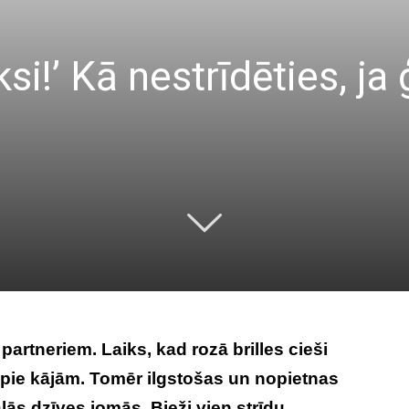
ksi!’ Kā nestrīdēties, j
partneriem. Laiks, kad rozā brilles cieši
 pie kājām. Tomēr ilgstošas un nopietnas
ālās dzīves jomās. Bieži vien strīdu