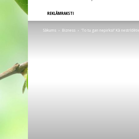
REKLĀMRAKSTI
Sākums
Bizness
‘To tu gan nepirksi!’ Kā nestrīdē