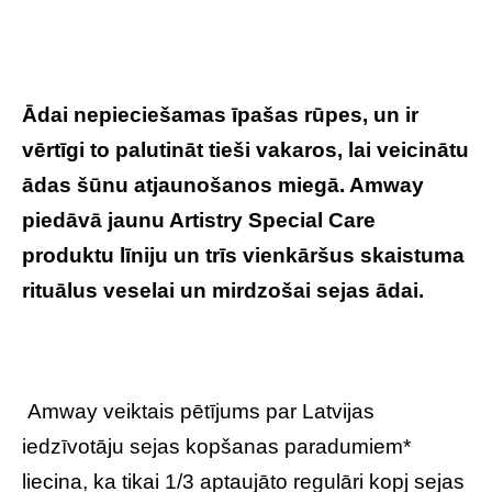
Ādai nepieciešamas īpašas rūpes, un ir
vērtīgi to palutināt tieši vakaros, lai veicinātu
ādas šūnu atjaunošanos miegā. Amway
piedāvā jaunu Artistry Special Care
produktu līniju un trīs vienkāršus skaistuma
rituālus veselai un mirdzošai sejas ādai.
Amway veiktais pētījums par Latvijas
iedzīvotāju sejas kopšanas paradumiem*
liecina, ka tikai 1/3 aptaujāto regulāri kopj sejas