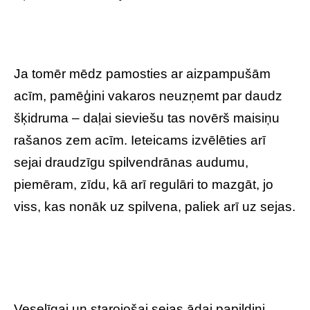
Ja tomēr mēdz pamosties ar aizpampušām
acīm, pamēģini vakaros neuzņemt par daudz
šķidruma – daļai sieviešu tas novērš maisiņu
rašanos zem acīm. Ieteicams izvēlēties arī
sejai draudzīgu spilvendrānas audumu,
piemēram, zīdu, kā arī regulāri to mazgāt, jo
viss, kas nonāk uz spilvena, paliek arī uz sejas.
Veselīgai un starojošai sejas ādai papildini