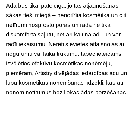
Āda būs tikai pateicīga, jo tās atjaunošanās
sākas tieši miegā – nenotīrīta kosmētika un citi
netīrumi nosprosto poras un rada ne tikai
diskomforta sajūtu, bet arī kairina ādu un var
radīt iekaisumu. Nereti sievietes attaisnojas ar
nogurumu vai laika trūkumu, tāpēc ieteicams
izvēlēties efektīvu kosmētikas noņēmēju,
piemēram, Artistry divējādas iedarbības acu un
lūpu kosmētikas noņemšanas līdzekli, kas ātri
noņem netīrumus bez liekas ādas berzēšanas.