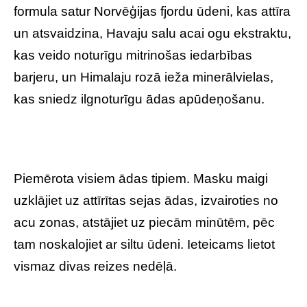
formula satur Norvēģijas fjordu ūdeni, kas attīra
un atsvaidzina, Havaju salu acai ogu ekstraktu,
kas veido noturīgu mitrinošas iedarbības
barjeru, un Himalaju rozā ieža minerālvielas,
kas sniedz ilgnoturīgu ādas apūdeņošanu.
Piemērota visiem ādas tipiem. Masku maigi
uzklājiet uz attīrītas sejas ādas, izvairoties no
acu zonas, atstājiet uz piecām minūtēm, pēc
tam noskalojiet ar siltu ūdeni. Ieteicams lietot
vismaz divas reizes nedēļā.