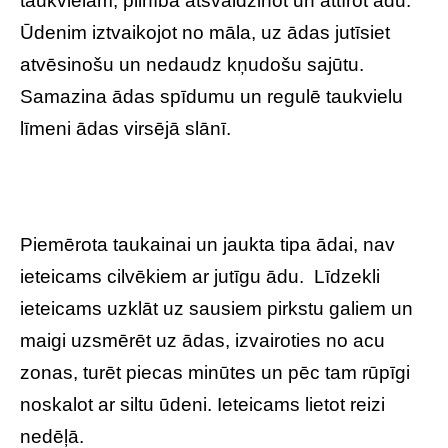
taukvielām, pilnībā atsvaidzinot un attīrot ādu.
Ūdenim iztvaikojot no māla, uz ādas jutīsiet
atvēsinošu un nedaudz kņudošu sajūtu.
Samazina ādas spīdumu un regulē taukvielu
līmeni ādas virsējā slānī.
Piemērota taukainai un jaukta tipa ādai, nav
ieteicams cilvēkiem ar jutīgu ādu. Līdzekli
ieteicams uzklāt uz sausiem pirkstu galiem un
maigi uzsmērēt uz ādas, izvairoties no acu
zonas, turēt piecas minūtes un pēc tam rūpīgi
noskalot ar siltu ūdeni. Ieteicams lietot reizi
nedēļā.