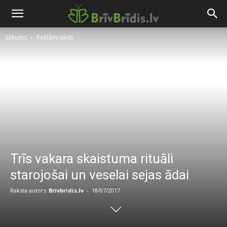
Sākums
Reklāmraksti
Trīs vakara skaistuma rituāli
starojošai un veselai sejas ādai
Raksta autors
Brivbridis.lv
-
18/07/2017