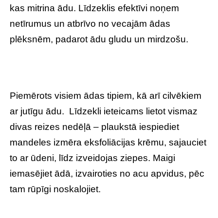
kas mitrina ādu. Līdzeklis efektīvi noņem
netīrumus un atbrīvo no vecajām ādas
plēksnēm, padarot ādu gludu un mirdzošu.
Piemērots visiem ādas tipiem, kā arī cilvēkiem
ar jutīgu ādu. Līdzekli ieteicams lietot vismaz
divas reizes nedēļā – plaukstā iespiediet
mandeles izmēra eksfoliācijas krēmu, sajauciet
to ar ūdeni, līdz izveidojas ziepes. Maigi
iemasējiet ādā, izvairoties no acu apvidus, pēc
tam rūpīgi noskalojiet.