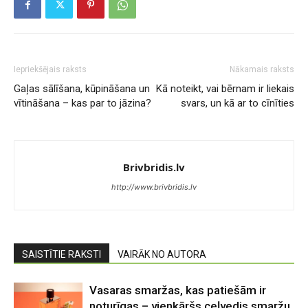
Iepriekšējais raksts
Nākamais raksts
Gaļas sālīšana, kūpināšana un
Kā noteikt, vai bērnam ir liekais
vītināšana – kas par to jāzina?
svars, un kā ar to cīnīties
Brivbridis.lv
http://www.brivbridis.lv
SAISTĪTIE RAKSTI
VAIRĀK NO AUTORA
Vasaras smaržas, kas patiešām ir
noturīgas – vienkāršs ceļvedis smaržu