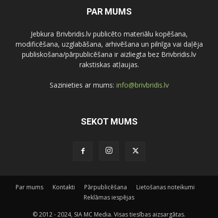
PAR MUMS
Jebkura Brivbridis.lv publicēto materiālu kopēšana,
modificēšana, uzglabāšana, arhivēšana un pilnīga vai daļēja
publiskošana/pārpublicēšana ir aizliegta bez Brivbridis.lv
rakstiskas atļaujas.
Sazinieties ar mums:
info@brivbridis.lv
SEKOT MUMS
Par mums
Kontakti
Pārpublicēšana
Lietošanas noteikumi
Reklāmas iespējas
© 2012 - 2024, SIA MC Media. Visas tiesības aizsargātas.