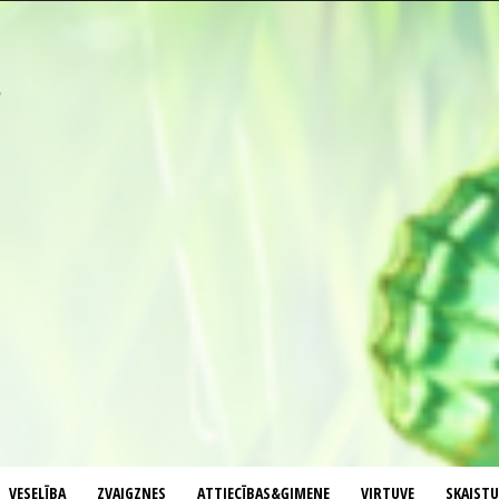
VESELĪBA
ZVAIGZNES
ATTIECĪBAS&ĢIMENE
VIRTUVE
SKAIST