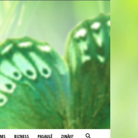
UMS
BIZNESS
PASAULĒ
ZINĀJI?