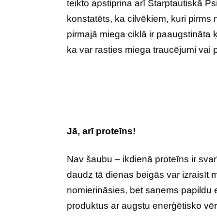
teikto apstiprina arī Starptautiskā Ps
konstatēts, ka cilvēkiem, kuri pirms
pirmajā miega ciklā ir paaugstināta
ka var rasties miega traucējumi vai
Jā, arī proteīns!
Nav šaubu – ikdienā proteīns ir sva
daudz tā dienas beigās var izraisīt
nomierināsies, bet saņems papildu en
produktus ar augstu enerģētisko vēr