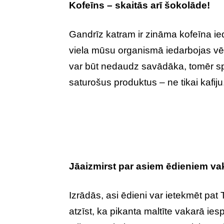
Kofeīns – skaitās arī šokolāde!
Gandrīz katram ir zināma kofeīna ie
viela mūsu organismā iedarbojas vē
var būt nedaudz savādāka, tomēr spec
saturošus produktus – ne tikai kafiju
Jāaizmirst par asiem ēdieniem va
Izrādās, asi ēdieni var ietekmēt pat 
atzīst, ka pikanta maltīte vakarā ie