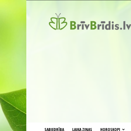
BrīvBrīdis.lv
SABIEDRĪBA
LAIKA ZIŅAS
HOROSKOPI