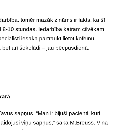
darbība, tomēr mazāk zināms ir fakts, ka šī
l 8-10 stundas. Iedarbība katram cilvēkam
iālisti iesaka pārtraukt lietot kofeīnu
, bet arī šokolādi – jau pēcpusdienā.
karā
Tavus sapņus. “Man ir bijuši pacienti, kuri
spaidojusi viņu sapņus,” saka M.Breuss. Viņa