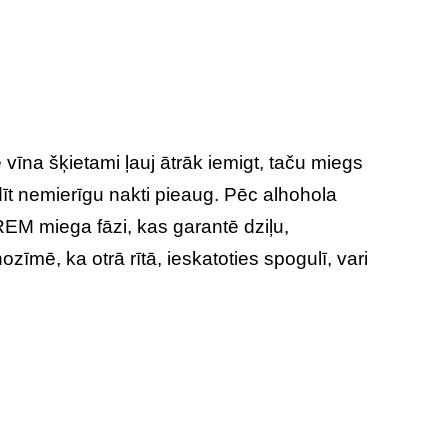
vīna šķietami ļauj ātrāk iemigt, taču miegs
adīt nemierīgu nakti pieaug. Pēc alhohola
EM miega fāzi, kas garantē dziļu,
zīmē, ka otrā rītā, ieskatoties spogulī, vari