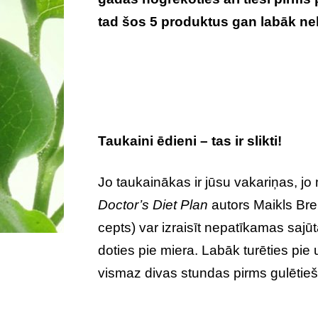
tad šos 5 produktus gan labāk nel
Taukaini ēdieni – tas ir slikti!
Jo taukainākas ir jūsu vakariņas, j
Doctor’s Diet Plan
autors Maikls Bre
cepts) var izraisīt nepatīkamas saj
doties pie miera. Labāk turēties pi
vismaz divas stundas pirms gulētie