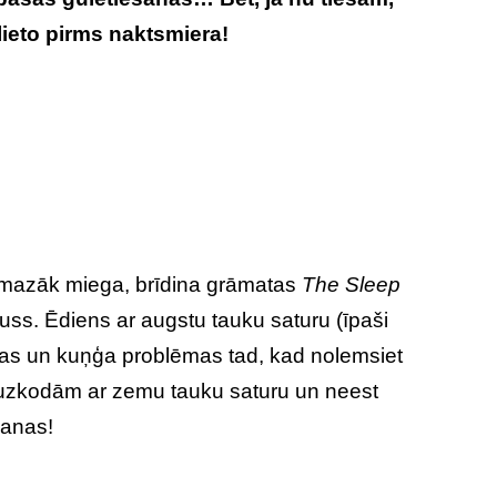
ieto pirms naktsmiera!
o mazāk miega, brīdina grāmatas
The Sleep
uss. Ēdiens ar augstu tauku saturu (īpaši
ūtas un kuņģa problēmas tad, kad nolemsiet
e uzkodām ar zemu tauku saturu un neest
šanas!