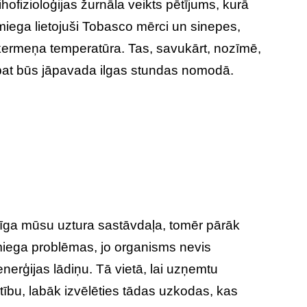
ihofizioloģijas žurnāla veikts pētījums, kurā
 miega lietojuši Tobasco mērci un sinepes,
 ķermeņa temperatūra. Tas, savukārt, nozīmē,
 pat būs jāpavada ilgas stundas nomodā.
rīga mūsu uztura sastāvdaļa, tomēr pārāk
 miega problēmas, jo organisms nevis
erģijas lādiņu. Tā vietā, lai uzņemtu
tību, labāk izvēlēties tādas uzkodas, kas