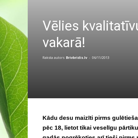
Vēlies kvalitat
vakarā!
Raksta autors
Brivbridis.lv
-
06/11/2013
Kādu desu maizīti pirms gulētieš
pēc 18, lietot tikai veselīgu pārtik
gadās nogrēkoties arī tieši pirms