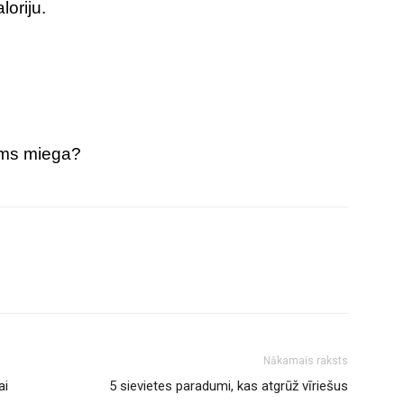
oriju.
irms miega?
Nākamais raksts
ai
5 sievietes paradumi, kas atgrūž vīriešus