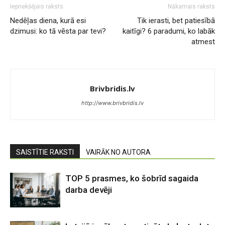
Iepriekšējais raksts
Nākamais raksts
Nedēļas diena, kurā esi
Tik ierasti, bet patiesībā
dzimusi: ko tā vēsta par tevi?
kaitīgi? 6 paradumi, ko labāk
atmest
Brivbridis.lv
http://www.brivbridis.lv
SAISTĪTIE RAKSTI
VAIRĀK NO AUTORA
TOP 5 prasmes, ko šobrīd sagaida
darba devēji