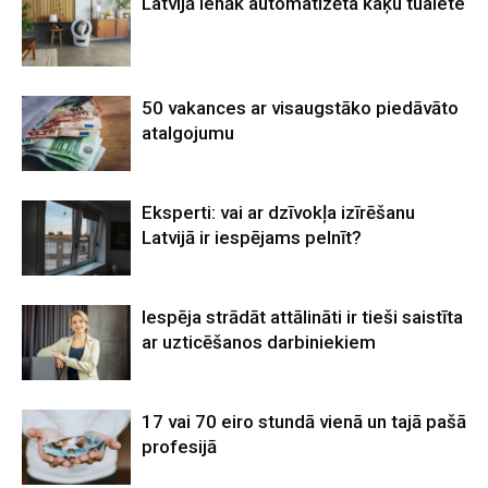
Latvijā ienāk automatizēta kaķu tualete
50 vakances ar visaugstāko piedāvāto
atalgojumu
Eksperti: vai ar dzīvokļa izīrēšanu
Latvijā ir iespējams pelnīt?
Iespēja strādāt attālināti ir tieši saistīta
ar uzticēšanos darbiniekiem
17 vai 70 eiro stundā vienā un tajā pašā
profesijā