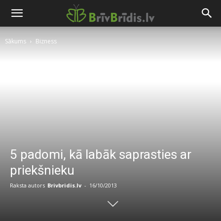
Sākums
Bizness
5 padomi, kā labāk saprasties ar
priekšnieku
Raksta autors
Brivbridis.lv
-
16/10/2013