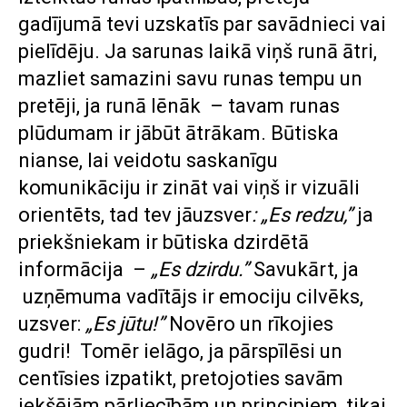
gadījumā tevi uzskatīs par savādnieci vai
pielīdēju. Ja sarunas laikā viņš runā ātri,
mazliet samazini savu runas tempu un
pretēji, ja runā lēnāk – tavam runas
plūdumam ir jābūt ātrākam. Būtiska
nianse, lai veidotu saskanīgu
komunikāciju ir zināt vai viņš ir vizuāli
orientēts, tad tev jāuzsver
: „Es redzu,”
ja
priekšniekam ir būtiska dzirdētā
informācija –
„Es dzirdu.”
Savukārt, ja
uzņēmuma vadītājs ir emociju cilvēks,
uzsver:
„Es jūtu!”
Novēro un rīkojies
gudri! Tomēr ielāgo, ja pārspīlēsi un
centīsies izpatikt, pretojoties savām
iekšējām pārliecībām un principiem, tikai