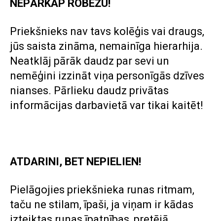
NEPĀRKĀP ROBEŽU!
Priekšnieks nav tavs kolēģis vai draugs,
jūs saista zināma, nemainīga hierarhija.
Neatklāj pārāk daudz par sevi un
nemēģini izzināt viņa personīgās dzīves
nianses. Pārlieku daudz privātas
informācijas darbavietā var tikai kaitēt!
ATDARINI, BET NEPIELIEN!
Pielāgojies priekšnieka runas ritmam,
taču ne stilam, īpaši, ja viņam ir kādas
izteiktas runas īpatnības, pretējā