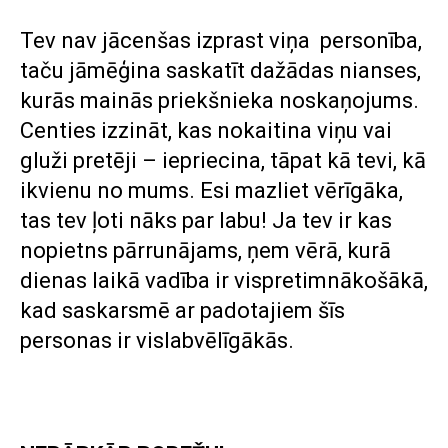
Tev nav jācenšas izprast viņa personība,
taču jāmēģina saskatīt dažādas nianses,
kurās mainās priekšnieka noskaņojums.
Centies izzināt, kas nokaitina viņu vai
gluži pretēji – iepriecina, tāpat kā tevi, kā
ikvienu no mums. Esi mazliet vērīgāka,
tas tev ļoti nāks par labu! Ja tev ir kas
nopietns pārrunājams, ņem vērā, kurā
dienas laikā vadība ir vispretimnākošākā,
kad saskarsmē ar padotajiem šīs
personas ir vislabvēlīgākās.