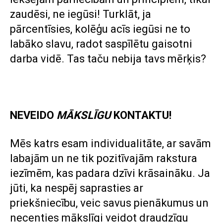
zaudēsi, ne iegūsi! Turklāt, ja
pārcentīsies, kolēģu acīs iegūsi ne to
labāko slavu, radot saspīlētu gaisotni
darba vidē. Tas taču nebija tavs mērķis?
NEVEIDO
MĀKSLĪGU
KONTAKTU!
Mēs katrs esam individualitāte, ar savām
labajām un ne tik pozitīvajām rakstura
iezīmēm, kas padara dzīvi krāsaināku. Ja
jūti, ka nespēj saprasties ar
priekšniecību, veic savus pienākumus un
necenties mākslīgi veidot draudzīgu