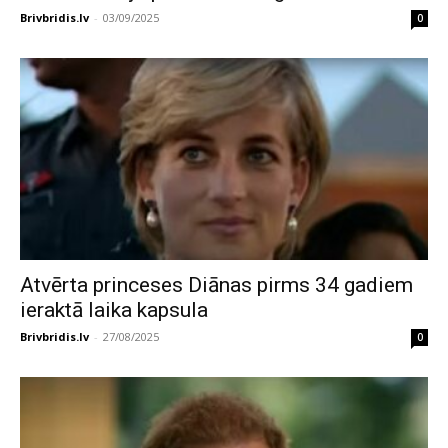
Brivbridis.lv
-
03/09/2025
0
Atvērta princeses Diānas pirms 34 gadiem
ieraktā laika kapsula
Brivbridis.lv
-
27/08/2025
0