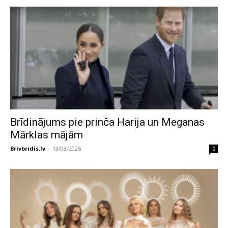
Brīdinājums pie prinča Harija un Meganas
Mārklas mājām
Brivbridis.lv
-
13/08/2025
0