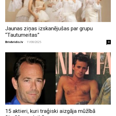
Jaunas ziņas izskanējušas par grupu
“Tautumeitas”
Brivbridis.lv
-
11/08/2025
0
15 aktieri, kuri traģiski aizgāja mūžībā