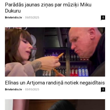
Parādās jaunas ziņas par mūziķi Miku
Dukuru
Brivbridis.lv
-
06/05/2025
0
Elīnas un Artjoma randiņā notiek negaidītais
Brivbridis.lv
-
03/05/2025
0