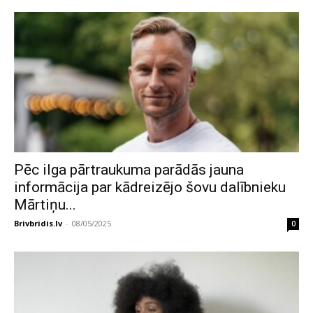
Pēc ilga pārtraukuma parādās jauna
informācija par kādreizējo šovu dalībnieku
Mārtiņu...
Brivbridis.lv
-
08/05/2025
0