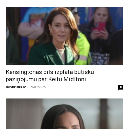
Kensingtonas pils izplata būtisku
paziņojumu par Keitu Midltoni
Brivbridis.lv
-
09/09/2025
0