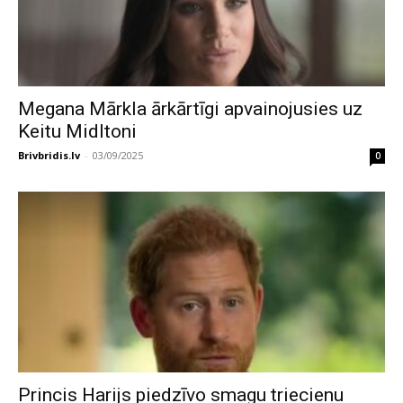
Megana Mārkla ārkārtīgi apvainojusies uz
Keitu Midltoni
Brivbridis.lv
-
03/09/2025
0
Princis Harijs piedzīvo smagu triecienu