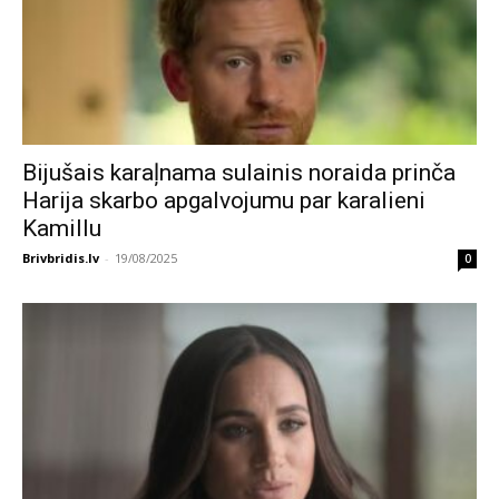
Bijušais karaļnama sulainis noraida prinča
Harija skarbo apgalvojumu par karalieni
Kamillu
Brivbridis.lv
-
19/08/2025
0