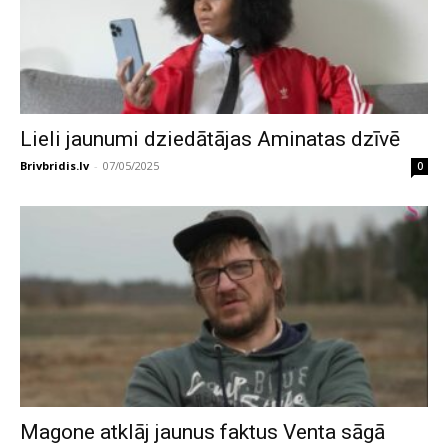
Lieli jaunumi dziedātājas Aminatas dzīvē
Brivbridis.lv
-
07/05/2025
0
Magone atklāj jaunus faktus Venta sāgā