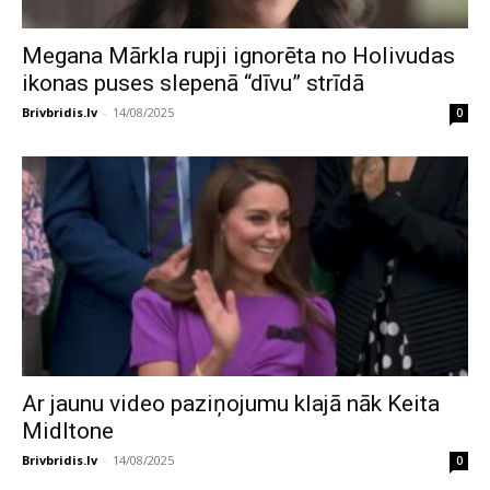
Megana Mārkla rupji ignorēta no Holivudas
ikonas puses slepenā “dīvu” strīdā
Brivbridis.lv
-
14/08/2025
0
Ar jaunu video paziņojumu klajā nāk Keita
Midltone
Brivbridis.lv
-
14/08/2025
0