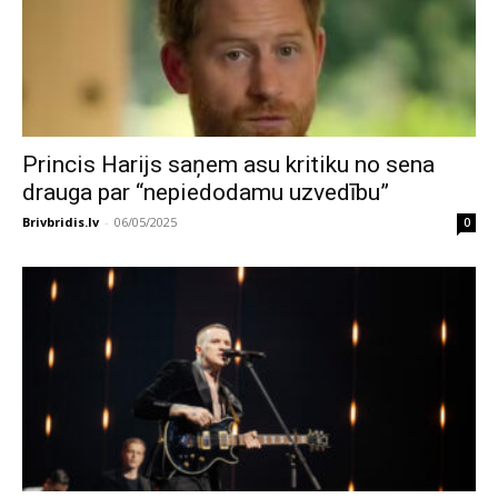
Princis Harijs saņem asu kritiku no sena
drauga par “nepiedodamu uzvedību”
Brivbridis.lv
-
06/05/2025
0