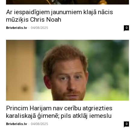
Ar iespaidīgiem jaunumiem klajā nācis
mūziķis Chris Noah
Brivbridis.lv
-
04/08/2025
0
Princim Harijam nav cerību atgriezties
karaliskajā ģimenē; pils atklāj iemeslu
Brivbridis.lv
-
04/08/2025
0