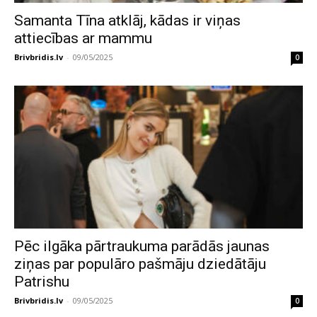
Samanta Tīna atklāj, kādas ir viņas
attiecības ar mammu
Brivbridis.lv
-
09/05/2025
0
Pēc ilgāka pārtraukuma parādās jaunas
ziņas par populāro pašmāju dziedātāju
Patrishu
Brivbridis.lv
-
09/05/2025
0