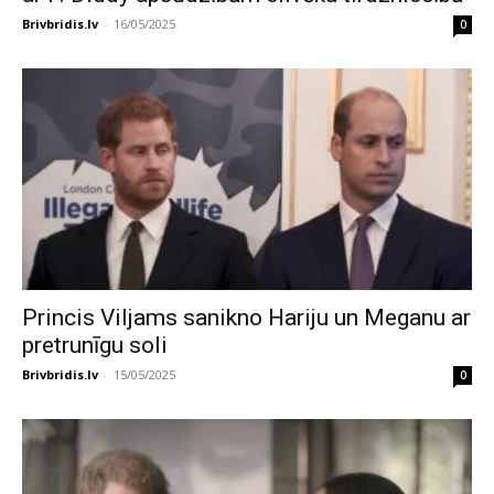
Brivbridis.lv
-
16/05/2025
0
Princis Viljams sanikno Hariju un Meganu ar
pretrunīgu soli
Brivbridis.lv
-
15/05/2025
0