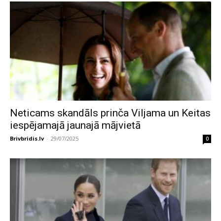
Neticams skandāls prinča Viljama un Keitas
iespējamajā jaunajā mājvietā
Brivbridis.lv
-
29/07/2025
0