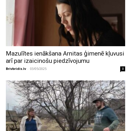
Mazulītes ienākšana Arnitas ģimenē kļuvusi
arī par izaicinošu piedzīvojumu
Brivbridis.lv
-
03/05/2025
0