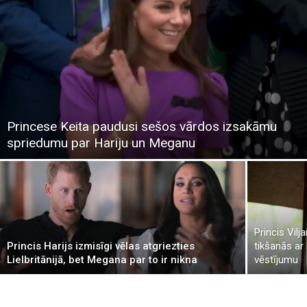
Princese Keita paudusi sešos vārdos izsakāmu
spriedumu par Hariju un Meganu
Princis Vil
Princis Harijs izmisīgi vēlas atgriezties
tikšanās ar
Lielbritānijā, bet Megana par to ir nikna
vēstījumu