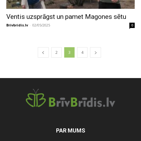
Ventis uzsprāgst un pamet Magones sētu
Brivbridis.lv
-
02/05/2025
0
2
3
4
PAR MUMS