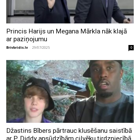
Princis Harijs un Megana Mārkla nāk klajā
ar paziņojumu
Brivbridis.lv
-
29/07/2025
0
Džastins Bībers pārtrauc klusēšanu saistībā
ar P. Diddy apsūdzībām cilvēku tirdzniecībā