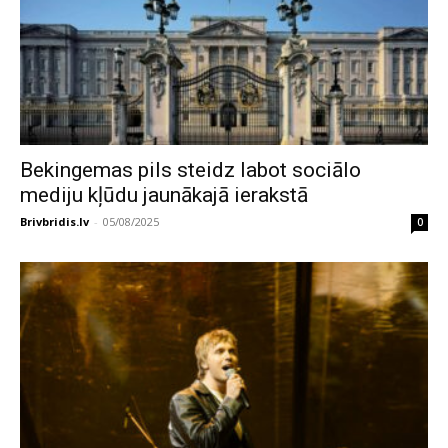
Bekingemas pils steidz labot sociālo
mediju kļūdu jaunākajā ierakstā
Brivbridis.lv
-
05/08/2025
0