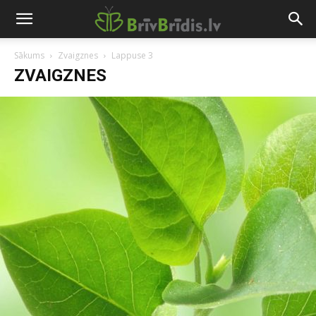
Sākums
Zvaigznes
Lappuse 3
ZVAIGZNES