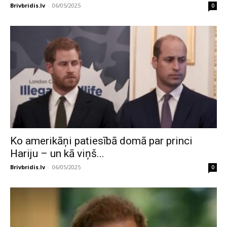
Brivbridis.lv
-
06/05/2025
0
Ko amerikāņi patiesībā domā par princi
Hariju – un kā viņš...
Brivbridis.lv
-
06/05/2025
0