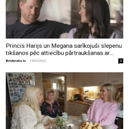
Princis Harijs un Megana sarīkojuši slepenu
tikšanos pēc attiecību pārtraukšanas ar...
Brivbridis.lv
-
15/05/2025
0