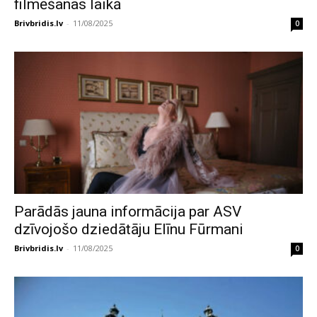
filmēšanas laikā
Brivbridis.lv
-
11/08/2025
0
Parādās jauna informācija par ASV
dzīvojošo dziedātāju Elīnu Fūrmani
Brivbridis.lv
-
11/08/2025
0