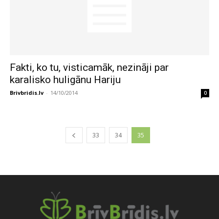
Fakti, ko tu, visticamāk, nezināji par
karalisko huligānu Hariju
Brivbridis.lv
-
14/10/2014
0
33
34
35