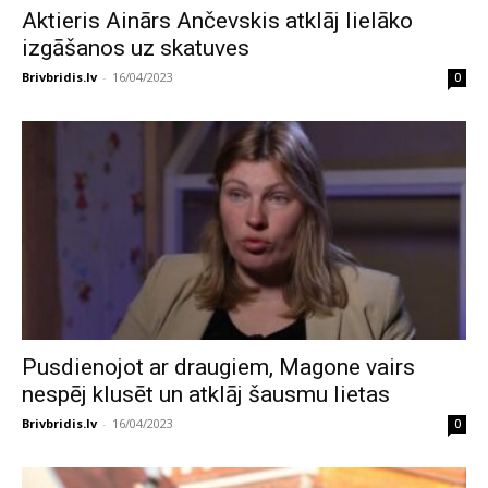
Aktieris Ainārs Ančevskis atklāj lielāko
izgāšanos uz skatuves
Brivbridis.lv
-
16/04/2023
0
Pusdienojot ar draugiem, Magone vairs
nespēj klusēt un atklāj šausmu lietas
Brivbridis.lv
-
16/04/2023
0