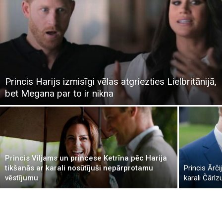
Princis Harijs izmisīgi vēlas atgriezties Lielbritānijā,
bet Megana par to ir nikna
Princis Viljams un princese Ketrīna pēc Harija
tikšanās ar karali nosūtījuši nepārprotamu
Princis Ārči
vēstījumu
karali Čārl