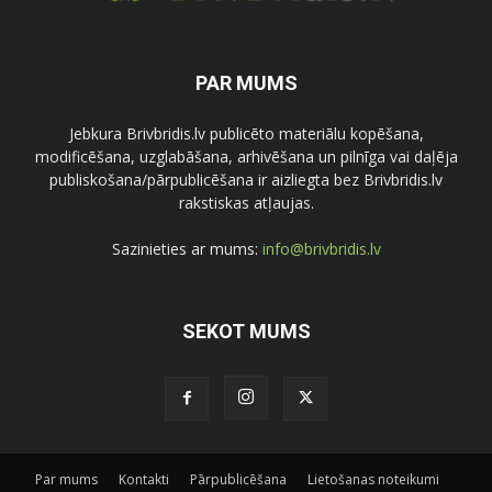
PAR MUMS
Jebkura Brivbridis.lv publicēto materiālu kopēšana,
modificēšana, uzglabāšana, arhivēšana un pilnīga vai daļēja
publiskošana/pārpublicēšana ir aizliegta bez Brivbridis.lv
rakstiskas atļaujas.
Sazinieties ar mums:
info@brivbridis.lv
SEKOT MUMS
Par mums
Kontakti
Pārpublicēšana
Lietošanas noteikumi