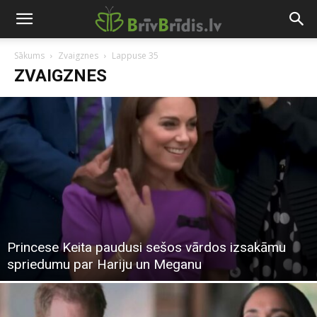
Sākums
Zvaigznes
Lappuse 35
ZVAIGZNES
Princese Keita paudusi sešos vārdos izsakāmu
spriedumu par Hariju un Meganu