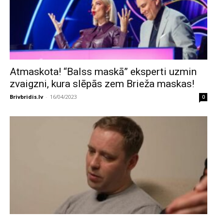
Atmaskota! “Balss maskā” eksperti uzmin
zvaigzni, kura slēpās zem Brieža maskas!
Brivbridis.lv
-
16/04/2023
0