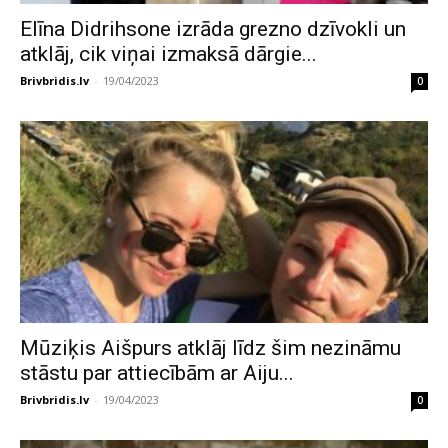
Elīna Didrihsone izrāda grezno dzīvokli un
atklāj, cik viņai izmaksā dārgie...
Brivbridis.lv
-
19/04/2023
0
Mūziķis Aišpurs atklāj līdz šim nezināmu
stāstu par attiecībām ar Aiju...
Brivbridis.lv
-
19/04/2023
0