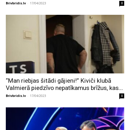
Brivbridis.lv
-
17/04/2023
0
“Man riebjas šitādi gājieni!” Kiviči klubā
Valmierā piedzīvo nepatīkamus brīžus, kas...
Brivbridis.lv
-
17/04/2023
0