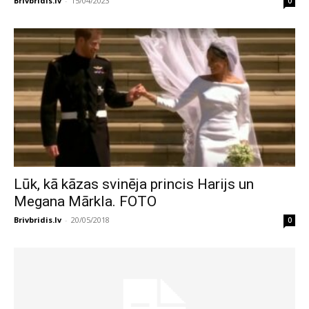
Brivbridis.lv
-
15/04/2023
0
Lūk, kā kāzas svinēja princis Harijs un
Megana Mārkla. FOTO
Brivbridis.lv
-
20/05/2018
0