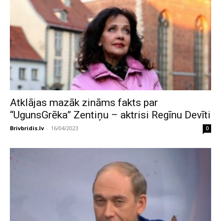
Atklājas mazāk zināms fakts par
“UgunsGrēka” Zentiņu – aktrisi Regīnu Devīti
Brivbridis.lv
-
16/04/2023
0