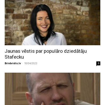
Jaunas vēstis par populāro dziedātāju
Stafecku
Brivbridis.lv
-
18/04/2023
0