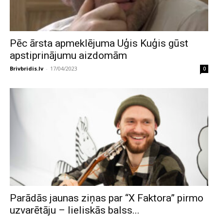
Pēc ārsta apmeklējuma Uģis Kuģis gūst
apstiprinājumu aizdomām
Brivbridis.lv
-
17/04/2023
0
Parādās jaunas ziņas par “X Faktora” pirmo
uzvarētāju – lieliskās balss...