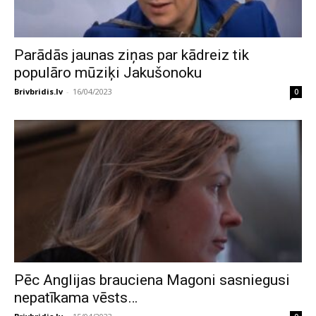
Parādās jaunas ziņas par kādreiz tik
populāro mūziķi Jakušonoku
Brivbridis.lv
-
16/04/2023
0
Pēc Anglijas brauciena Magoni sasniegusi
nepatīkama vēsts…