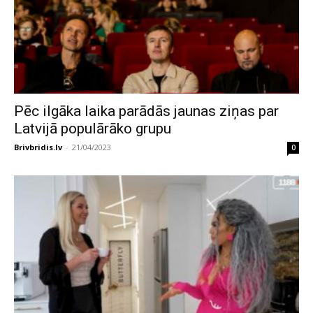
Pēc ilgāka laika parādās jaunas ziņas par
Latvijā populārāko grupu
Brivbridis.lv
-
21/04/2023
0