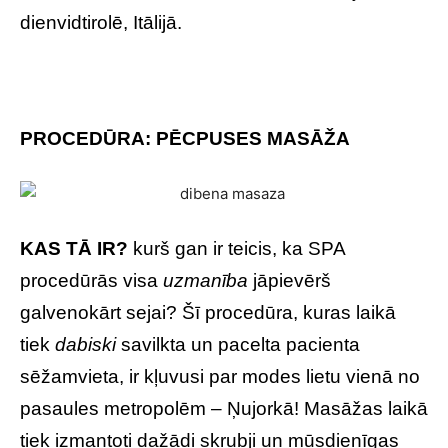
dienvidtirolē, Itālijā.
PROCEDŪRA: PĒCPUSES MASĀŽA
KAS TĀ IR?
kurš gan ir teicis, ka SPA
procedūrās visa
uzmanība
jāpievērš
galvenokārt sejai? Šī procedūra, kuras laikā
tiek
dabiski
savilkta un pacelta pacienta
sēžamvieta, ir kļuvusi par modes lietu vienā no
pasaules metropolēm – Ņujorkā! Masāžas laikā
tiek izmantoti dažādi skrubji un mūsdienīgas