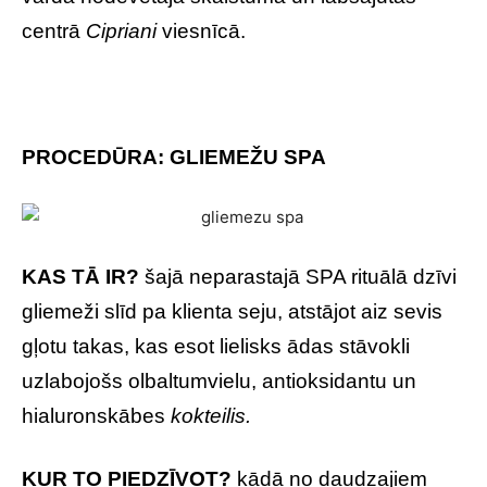
centrā
Cipriani
viesnīcā.
PROCEDŪRA: GLIEMEŽU SPA
KAS TĀ IR?
šajā neparastajā SPA rituālā dzīvi
gliemeži slīd pa klienta seju, atstājot aiz sevis
gļotu takas, kas esot lielisks ādas stāvokli
uzlabojošs olbaltumvielu, antioksidantu un
hialuronskābes
kokteilis.
KUR TO PIEDZĪVOT?
kādā no daudzajiem