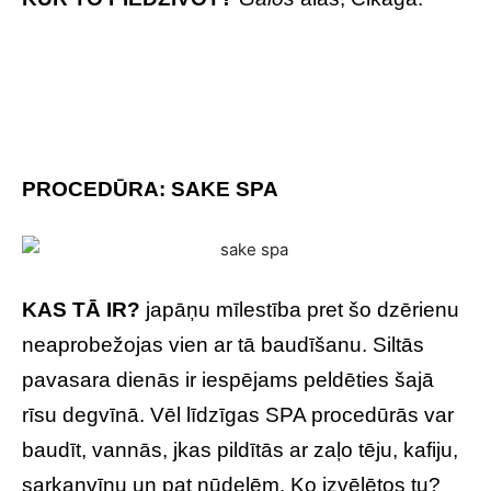
PROCEDŪRA: SAKE SPA
KAS TĀ IR?
japāņu mīlestība pret šo dzērienu
neaprobežojas vien ar tā baudīšanu. Siltās
pavasara dienās ir iespējams peldēties šajā
rīsu degvīnā. Vēl līdzīgas SPA procedūrās var
baudīt, vannās, jkas pildītās ar zaļo tēju, kafiju,
sarkanvīnu un pat nūdelēm. Ko izvēlētos tu?