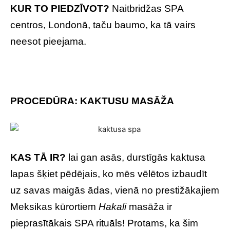
KUR TO PIEDZĪVOT?
Naitbridžas SPA
centros, Londonā, taču baumo, ka tā vairs
neesot pieejama.
PROCEDŪRA: KAKTUSU MASĀŽA
KAS TĀ IR?
lai gan asās, durstīgās kaktusa
lapas šķiet pēdējais, ko mēs vēlētos izbaudīt
uz savas maigās ādas, vienā no prestižākajiem
Meksikas kūrortiem
Hakali
masāža ir
pieprasītākais SPA rituāls! Protams, ka šim