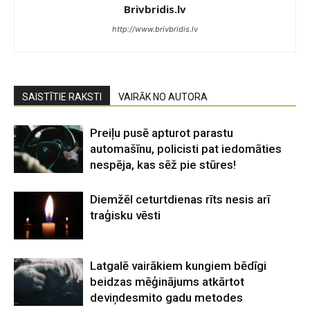
Brivbridis.lv
http://www.brivbridis.lv
SAISTĪTIE RAKSTI
VAIRĀK NO AUTORA
Preiļu pusē apturot parastu
automašīnu, policisti pat iedomāties
nespēja, kas sēž pie stūres!
Diemžēl ceturtdienas rīts nesis arī
traģisku vēsti
Latgalē vairākiem kungiem bēdīgi
beidzas mēģinājums atkārtot
deviņdesmito gadu metodes