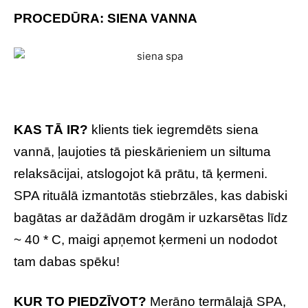
PROCEDŪRA: SIENA VANNA
KAS TĀ IR?
klients tiek iegremdēts siena
vannā, ļaujoties tā pieskārieniem un siltuma
relaksācijai, atslogojot kā prātu, tā ķermeni.
SPA rituālā izmantotās stiebrzāles, kas dabiski
bagātas ar dažādām drogām ir uzkarsētas līdz
~ 40 * C, maigi apņemot ķermeni un nododot
tam dabas spēku!
KUR TO PIEDZĪVOT?
Merāno termālajā SPA,