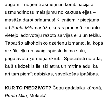
augam ir noņemti asmeņi un kombinācijā ar
uzmundrinošu maisījumu no kaktusa eļļas –
masāža darot brīnumus! Klientiem ir pieejama
arī
Punta Mita
masāža, kuras procesā izmanto
vietējo iedzīvotāju ražoto salvijas eļļu un tekilu.
Tāpat šo alkoholisko dzērienu izmanto, lai kopā
ar sāli, eļļu un svaigi spiestu laima sulu,
pagatavotu ķermeņa skrubi. Speciālisti norāda,
ka šis līdzeklis lieliski attīra un mitrina ādu, kā
arī tam piemīt dabiskas, savelkošas īpašības.
KUR TO PIEDZĪVOT?
Četru gadalaiku kūrortā,
Punta Mita,
Meksikā.