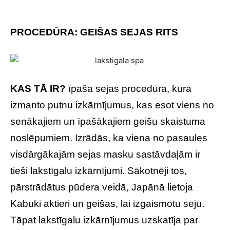
PROCEDŪRA: GEIŠAS SEJAS RITS
KAS TĀ IR?
īpaša sejas procedūra, kurā
izmanto putnu izkārnījumus, kas esot viens no
senākajiem un īpašākajiem geišu skaistuma
noslēpumiem. Izrādās, ka viena no pasaules
visdārgākajām sejas masku sastāvdaļām ir
tieši lakstīgalu izkārnījumi. Sākotnēji tos,
pārstrādātus pūdera veidā, Japānā lietoja
Kabuki aktieri un geišas, lai izgaismotu seju.
Tāpat lakstīgalu izkārnījumus uzskatīja par