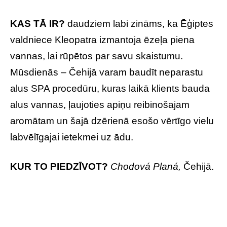
KAS TĀ IR?
daudziem labi zināms, ka Ēģiptes
valdniece Kleopatra izmantoja ēzeļa piena
vannas, lai rūpētos par savu skaistumu.
Mūsdienās – Čehijā varam baudīt neparastu
alus SPA procedūru, kuras laikā klients bauda
alus vannas, ļaujoties apiņu reibinošajam
aromātam un šajā dzērienā esošo vērtīgo vielu
labvēlīgajai ietekmei uz ādu.
KUR TO PIEDZĪVOT?
Chodová Planá,
Čehijā.