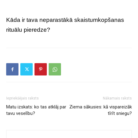
Kāda ir tava neparastākā skaistumkopšanas
rituālu pieredze?
Iepriekšējais raksts
Nākamais raksts
Matu izskats: ko tas atklāj par
Ziema sākusies: kā vispareizāk
tavu veselību?
tīrīt sniegu?