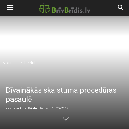
Sākums
Sabiedrība
Dīvainākās skaistuma procedūras
pasaulē
Raksta autors
Brivbridis.lv
-
10/12/2013