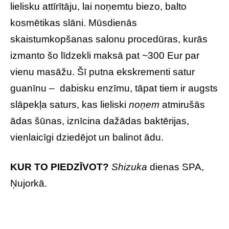
lielisku attīrītāju, lai noņemtu biezo, balto
kosmētikas slāni. Mūsdienās
skaistumkopšanas salonu procedūras, kurās
izmanto šo līdzekli maksā pat ~300 Eur par
vienu masāžu. Šī putna ekskrementi satur
guanīnu – dabisku enzīmu, tāpat tiem ir augsts
slāpekļa saturs, kas lieliski
noņem
atmirušās
ādas šūnas, iznīcina dažādas baktērijas,
vienlaicīgi dziedējot un balinot ādu.
KUR TO PIEDZĪVOT?
Shizuka
dienas SPA,
Ņujorkā.