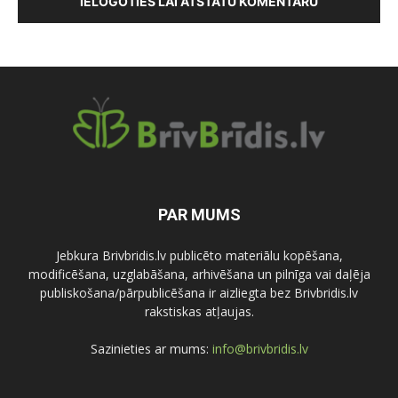
IELOGOTIES LAI ATSTĀTU KOMENTĀRU
PAR MUMS
Jebkura Brivbridis.lv publicēto materiālu kopēšana,
modificēšana, uzglabāšana, arhivēšana un pilnīga vai daļēja
publiskošana/pārpublicēšana ir aizliegta bez Brivbridis.lv
rakstiskas atļaujas.
Sazinieties ar mums:
info@brivbridis.lv