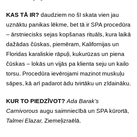
KAS TĀ IR?
daudziem no šī skata vien jau
uznāktu panikas lēkme, bet tā ir SPA procedūra
– ārstniecisks sejas kopšanas rituāls, kura laikā
dažādas čūskas, piemēram, Kalifornijas un
Floridas karaliskie rāpuļi, kukurūzas un piena
čūskas – lokās un vijās pa klienta seju un kailo
torsu. Procedūra ievērojami mazinot muskuļu
sāpes, kā arī padarot ādu tvirtāku un zīdaināku.
KUR TO PIEDZĪVOT?
Ada Barak’s
Carnivorous
augu saimniecībā un SPA kūrortā,
Talmei Elazar,
Ziemeļizraēlā.