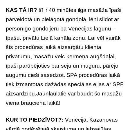
KAS TĀ IR?
šī ir 40 minūtes ilga masāža īpaši
pārveidotā un pielāgotā gondolā, lēni slīdot ar
personīgo gondoljeru pa Venēcijas lagūnu –
īpašu, privātu Lielā kanāla zonu. Lai vēl vairāk
šīs procedūras laikā aizsargātu klienta
privātumu, masāžu veic ķermeņa augšdaļai,
īpaši parūpējoties par seju un muguru, pārējo
augumu cieši sasedzot. SPA procedūras laikā
tiek izmantotas dažādas speciālas eļļas ar SPF
aizsardzību.Jaunlaulātie var baudīt šo masāžu
viena brauciena laikā!
KUR TO PIEDZĪVOT?:
Venēcijā, Kazanovas
vārdā nodēvētajā skaistuma un labsajūtas