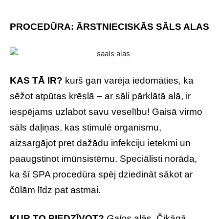
PROCEDŪRA: ĀRSTNIECISKĀS SĀLS ALAS
KAS TĀ IR?
kurš gan varēja iedomāties, ka
sēžot atpūtas krēslā – ar sāli pārklātā alā, ir
iespējams uzlabot savu veselību! Gaisā virmo
sāls daļiņas, kas stimulē organismu,
aizsargājot pret dažādu infekciju ietekmi un
paaugstinot imūnsistēmu. Speciālisti norāda,
ka šī SPA procedūra spēj dziedināt sākot ar
čūlām līdz pat astmai.
KUR TO PIEDZĪVOT?
Galos
alās, Čikāgā.