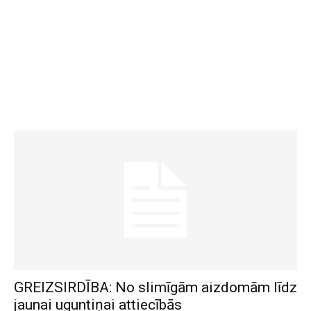
GREIZSIRDĪBA: No slimīgām aizdomām līdz
jaunai uguntiņai attiecībās