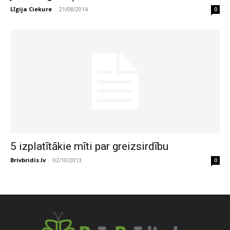
Līgija Ciekure
-
21/08/2014
0
5 izplatītākie mīti par greizsirdību
Brivbridis.lv
-
02/10/2013
0