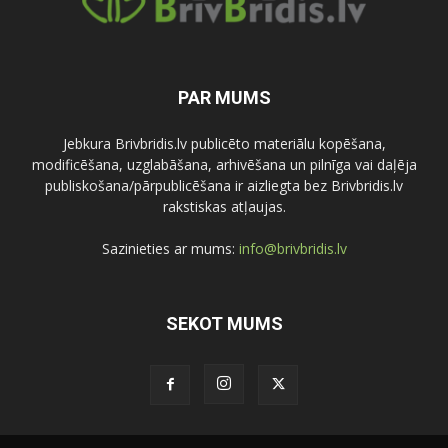
PAR MUMS
Jebkura Brivbridis.lv publicēto materiālu kopēšana,
modificēšana, uzglabāšana, arhivēšana un pilnīga vai daļēja
publiskošana/pārpublicēšana ir aizliegta bez Brivbridis.lv
rakstiskas atļaujas.
Sazinieties ar mums:
info@brivbridis.lv
SEKOT MUMS