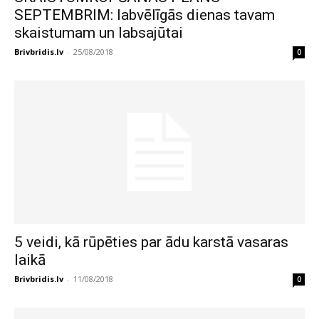
SEPTEMBRIM: labvēlīgās dienas tavam
skaistumam un labsajūtai
Brivbridis.lv
-
25/08/2018
0
5 veidi, kā rūpēties par ādu karstā vasaras
laikā
Brivbridis.lv
-
11/08/2018
0