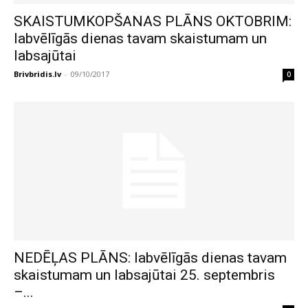
SKAISTUMKOPŠANAS PLĀNS OKTOBRIM:
labvēlīgās dienas tavam skaistumam un
labsajūtai
Brivbridis.lv
-
09/10/2017
0
NEDĒĻAS PLĀNS: labvēlīgās dienas tavam
skaistumam un labsajūtai 25. septembris
–...