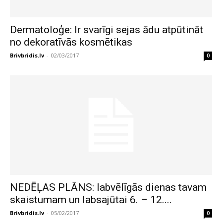
Dermatoloģe: Ir svarīgi sejas ādu atpūtināt
no dekoratīvās kosmētikas
Brivbridis.lv
-
02/03/2017
0
NEDĒĻAS PLĀNS: labvēlīgās dienas tavam
skaistumam un labsajūtai 6. – 12....
Brivbridis.lv
-
05/02/2017
0