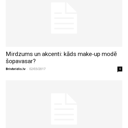
Mirdzums un akcenti: kāds make-up modē
šopavasar?
Brivbridis.lv
-
02/03/2017
0