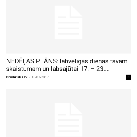
NEDĒĻAS PLĀNS: labvēlīgās dienas tavam
skaistumam un labsajūtai 17. – 23....
Brivbridis.lv
-
16/07/2017
0