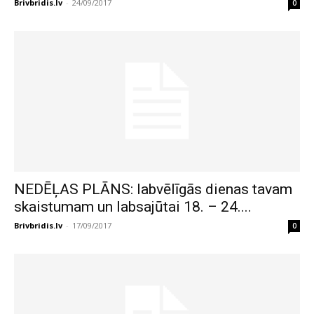
Brivbridis.lv
-
24/09/2017
0
NEDĒĻAS PLĀNS: labvēlīgās dienas tavam
skaistumam un labsajūtai 18. – 24....
Brivbridis.lv
-
17/09/2017
0