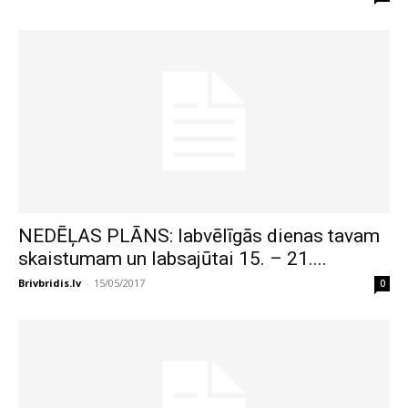
NEDĒĻAS PLĀNS: labvēlīgās dienas tavam
skaistumam un labsajūtai 15. – 21....
Brivbridis.lv
-
15/05/2017
0