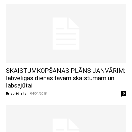
SKAISTUMKOPŠANAS PLĀNS JANVĀRIM:
labvēlīgās dienas tavam skaistumam un
labsajūtai
Brivbridis.lv
-
04/01/2018
0