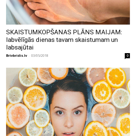
SKAISTUMKOPŠANAS PLĀNS MAIJAM:
labvēlīgās dienas tavam skaistumam un
labsajūtai
Brivbridis.lv
-
03/05/2018
0