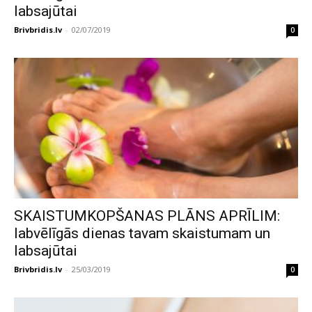
labsajūtai
Brivbridis.lv
-
02/07/2019
0
SKAISTUMKOPŠANAS PLĀNS APRĪLIM:
labvēlīgās dienas tavam skaistumam un
labsajūtai
Brivbridis.lv
-
25/03/2019
0