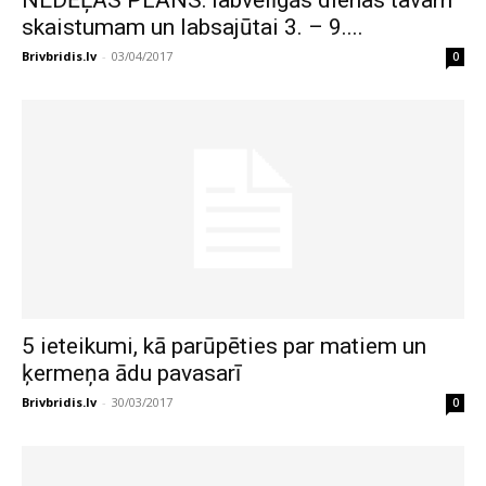
NEDĒĻAS PLĀNS: labvēlīgās dienas tavam
skaistumam un labsajūtai 3. – 9....
Brivbridis.lv
-
03/04/2017
0
5 ieteikumi, kā parūpēties par matiem un
ķermeņa ādu pavasarī
Brivbridis.lv
-
30/03/2017
0