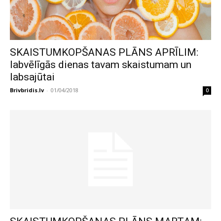
SKAISTUMKOPŠANAS PLĀNS APRĪLIM:
labvēlīgās dienas tavam skaistumam un
labsajūtai
Brivbridis.lv
-
01/04/2018
0