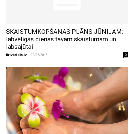
SKAISTUMKOPŠANAS PLĀNS JŪNIJAM:
labvēlīgās dienas tavam skaistumam un
labsajūtai
Brivbridis.lv
-
02/06/2018
0