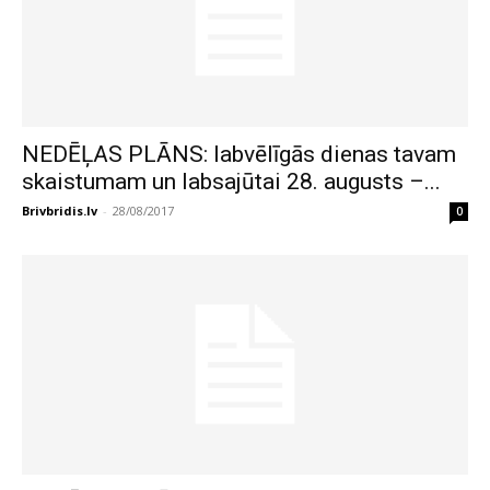
NEDĒĻAS PLĀNS: labvēlīgās dienas tavam
skaistumam un labsajūtai 28. augusts –...
Brivbridis.lv
-
28/08/2017
0