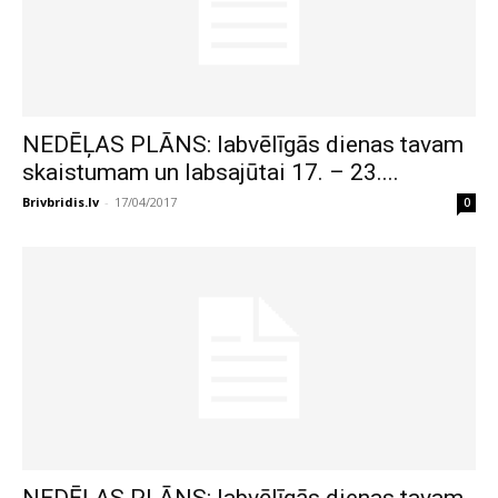
NEDĒĻAS PLĀNS: labvēlīgās dienas tavam
skaistumam un labsajūtai 17. – 23....
Brivbridis.lv
-
17/04/2017
0