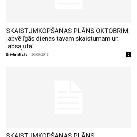
SKAISTUMKOPŠANAS PLĀNS OKTOBRIM:
labvēlīgās dienas tavam skaistumam un
labsajūtai
Brivbridis.lv
-
30/09/2018
0
SKAISTUMKOPŠANAS PLĀNS