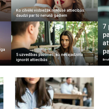
Ko cilvēki visbiežāk noklusē attiecībās:
daudzi par to nerunā gadiem
7 
pa
at
īga
p
5 uzvedības pazīmes, ko nevajadzētu
ignorēt attiecībās
Briv