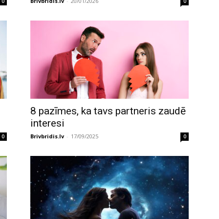
Brivbridis.lv
-
20/01/2026
0
0
8 pazīmes, ka tavs partneris zaudē
interesi
Brivbridis.lv
-
17/09/2025
0
0