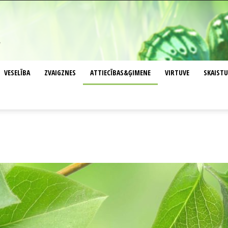
VESELĪBA
ZVAIGZNES
ATTIECĪBAS&ĢIMENE
VIRTUVE
SKAIST