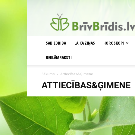
BrīvBrīdis.lv
SABIEDRĪBA
LAIKA ZIŅAS
HOROSKOPI
REKLĀMRAKSTI
Sākums
Attiecības&Ģimene
ATTIECĪBAS&ĢIMENE