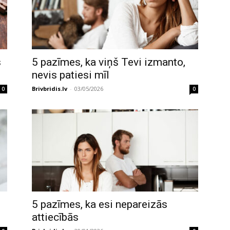
s
5 pazīmes, ka viņš Tevi izmanto,
nevis patiesi mīl
Brivbridis.lv
-
03/05/2026
0
0
5 pazīmes, ka esi nepareizās
attiecībās