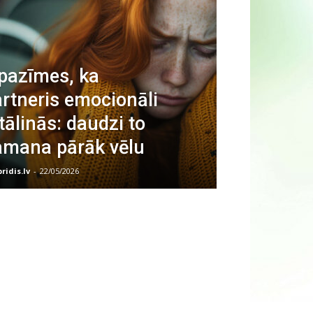
pazīmes, ka
rtneris emocionāli
tālinās: daudzi to
amana pārāk vēlu
bridis.lv
-
22/05/2026