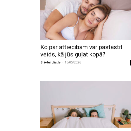
Ko par attiecībām var pastāstīt
veids, kā jūs guļat kopā?
Brivbridis.lv
-
16/05/2026