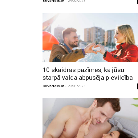
Brivbridis.lv
-
24/02/2026
10 skaidras pazīmes, ka jūsu
starpā valda abpusēja pievilcība
Brivbridis.lv
-
20/01/2026