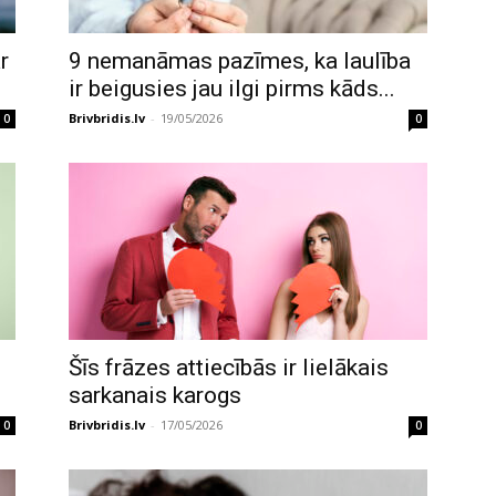
r
9 nemanāmas pazīmes, ka laulība
ir beigusies jau ilgi pirms kāds...
Brivbridis.lv
-
19/05/2026
0
0
Šīs frāzes attiecībās ir lielākais
sarkanais karogs
Brivbridis.lv
-
17/05/2026
0
0