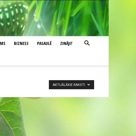
UMS
BIZNESS
PASAULĒ
ZINĀJI?
AKTUĀLĀKIE RAKSTI