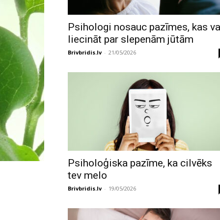
Psihologi nosauc pazīmes, kas va
liecināt par slepenām jūtām
Brivbridis.lv
-
21/05/2026
Psiholoģiska pazīme, ka cilvēks
tev melo
Brivbridis.lv
-
19/05/2026