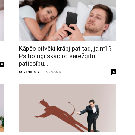
Kāpēc cilvēki krāpj pat tad, ja mīl?
Psihologi skaidro sarežģīto
patiesību...
0
Brivbridis.lv
-
16/05/2026
0