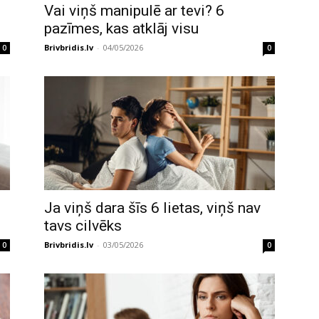
Vai viņš manipulē ar tevi? 6
pazīmes, kas atklāj visu
Brivbridis.lv
-
04/05/2026
0
0
Ja viņš dara šīs 6 lietas, viņš nav
tavs cilvēks
Brivbridis.lv
-
03/05/2026
0
0