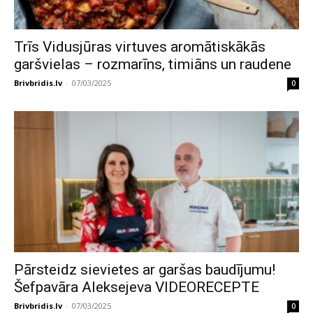
Trīs Vidusjūras virtuves aromātiskākās
garšvielas – rozmarīns, timiāns un raudene
Brivbridis.lv
-
07/03/2025
0
Pārsteidz sievietes ar garšas baudījumu!
Šefpavāra Aleksejeva VIDEORECEPTE
Brivbridis.lv
-
07/03/2025
0