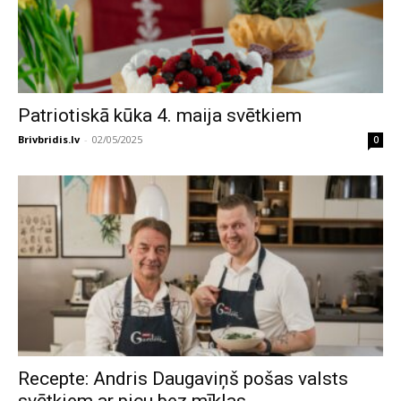
Patriotiskā kūka 4. maija svētkiem
Brivbridis.lv
-
02/05/2025
0
Recepte: Andris Daugaviņš pošas valsts
svētkiem ar picu bez mīklas