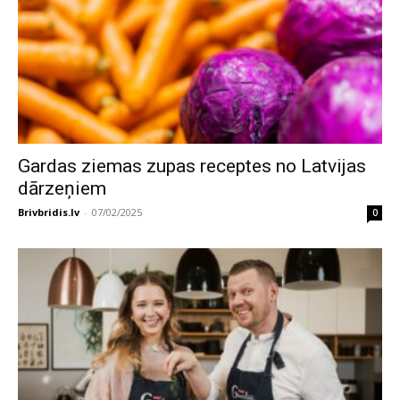
Gardas ziemas zupas receptes no Latvijas
dārzeņiem
Brivbridis.lv
-
07/02/2025
0