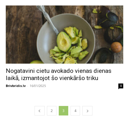
Nogatavini cietu avokado vienas dienas
laikā, izmantojot šo vienkāršo triku
Brivbridis.lv
-
16/01/2025
0
2
3
4