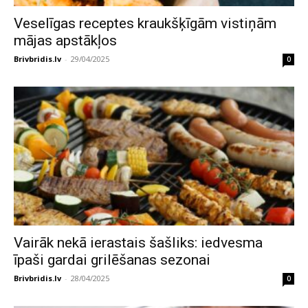
Veselīgas receptes kraukšķīgām vistiņām
mājas apstākļos
Brivbridis.lv
-
29/04/2025
0
Vairāk nekā ierastais šašliks: iedvesma
īpaši gardai grilēšanas sezonai
Brivbridis.lv
-
28/04/2025
0