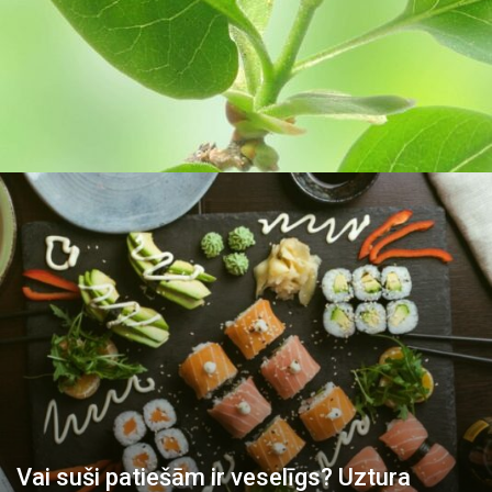
Vai suši patiešām ir veselīgs? Uztura