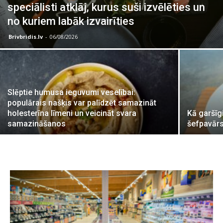
speciālisti atklāj, kurus suši izvēlēties un
no kuriem labāk izvairīties
Brivbridis.lv
-
06/08/2026
Slēptie humusa ieguvumi veselībai:
populārais našķis var palīdzēt samazināt
holesterīna līmeni un veicināt svara
Kā garšīg
samazināšanos
šefpavārs