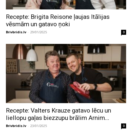
Recepte: Brigita Reisone ļaujas Itālijas
vēsmām un gatavo ņoki
Brivbridis.lv
-
29/01/2025
0
Recepte: Valters Krauze gatavo lēcu un
liellopu gaļas biezzupu brālim Arnim...
Brivbridis.lv
-
23/01/2025
0