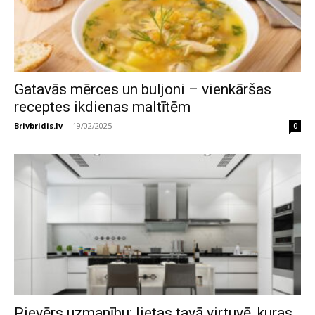
Gatavās mērces un buljoni – vienkāršas
receptes ikdienas maltītēm
Brivbridis.lv
-
19/02/2025
0
Pievērs uzmanību: lietas tavā virtuvē, kuras