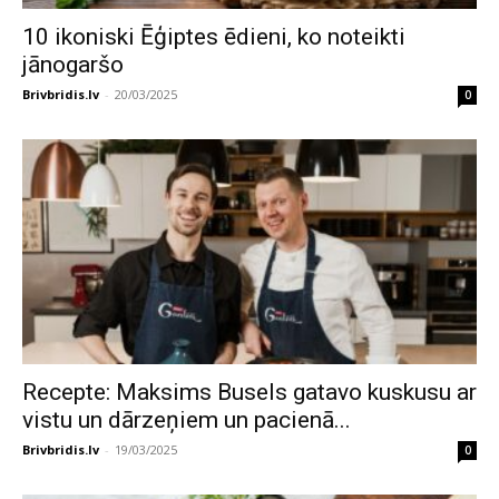
10 ikoniski Ēģiptes ēdieni, ko noteikti
jānogaršo
Brivbridis.lv
-
20/03/2025
0
Recepte: Maksims Busels gatavo kuskusu ar
vistu un dārzeņiem un pacienā...
Brivbridis.lv
-
19/03/2025
0