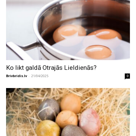
Ko likt galdā Otrajās Lieldienās?
Brivbridis.lv
-
21/04/2025
0