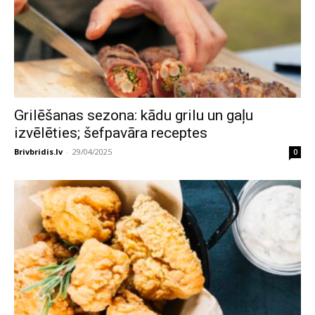
Grilēšanas sezona: kādu grilu un gaļu
izvēlēties; šefpavāra receptes
Brivbridis.lv
-
29/04/2025
0