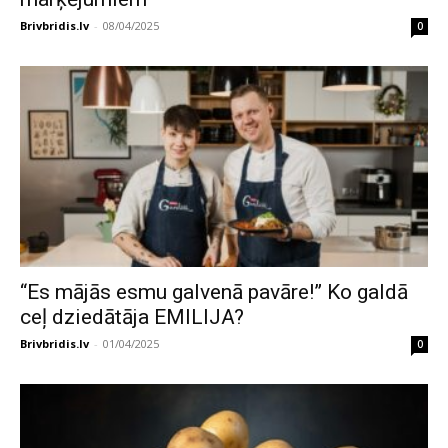
Brivbridis.lv
-
08/04/2025
0
“Es mājās esmu galvenā pavāre!” Ko galdā
ceļ dziedātāja EMILIJA?
Brivbridis.lv
-
01/04/2025
0