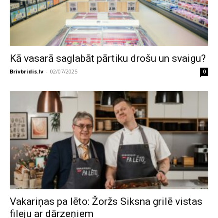
Kā vasarā saglabāt pārtiku drošu un svaigu?
Brivbridis.lv
-
02/07/2025
0
Vakariņas pa lēto: Žoržs Siksna grilē vistas
fileju ar dārzeņiem