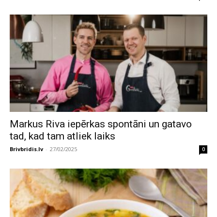
Markus Riva iepērkas spontāni un gatavo
tad, kad tam atliek laiks
Brivbridis.lv
-
27/02/2025
0