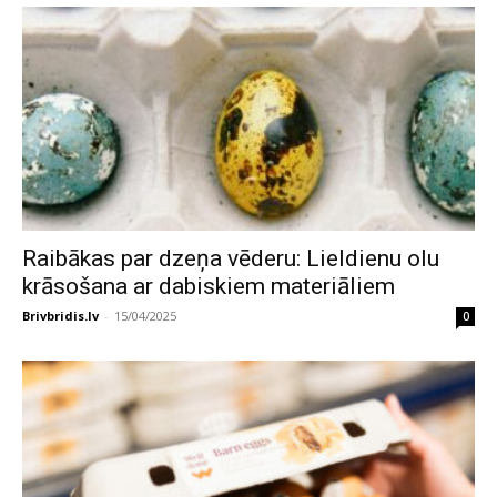
Raibākas par dzeņa vēderu: Lieldienu olu
krāsošana ar dabiskiem materiāliem
Brivbridis.lv
-
15/04/2025
0