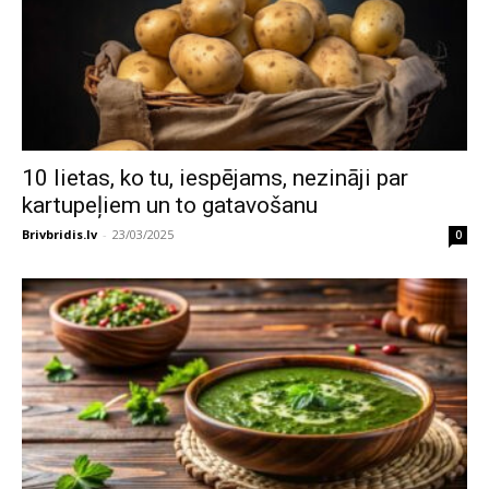
10 lietas, ko tu, iespējams, nezināji par
kartupeļiem un to gatavošanu
Brivbridis.lv
-
23/03/2025
0