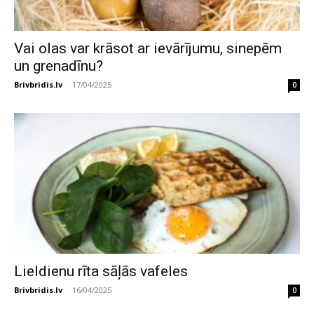
Vai olas var krāsot ar ievārījumu, sinepēm
un grenadīnu?
Brivbridis.lv
-
17/04/2025
0
Lieldienu rīta sāļās vafeles
Brivbridis.lv
-
16/04/2025
0