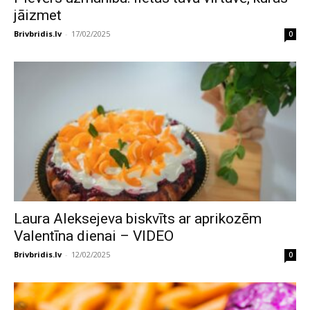
jāizmet
Brivbridis.lv
-
17/02/2025
0
Laura Aleksejeva biskvīts ar aprikozēm
Valentīna dienai – VIDEO
Brivbridis.lv
-
12/02/2025
0