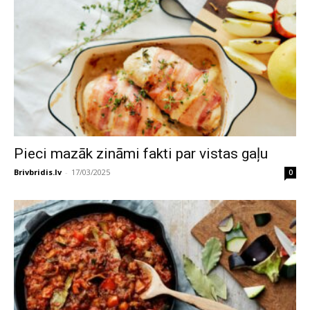
Pieci mazāk zināmi fakti par vistas gaļu
Brivbridis.lv
-
17/03/2025
0