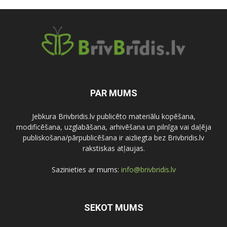
PAR MUMS
Jebkura Brivbridis.lv publicēto materiālu kopēšana,
modificēšana, uzglabāšana, arhivēšana un pilnīga vai daļēja
publiskošana/pārpublicēšana ir aizliegta bez Brivbridis.lv
rakstiskas atļaujas.
Sazinieties ar mums:
info@brivbridis.lv
SEKOT MUMS