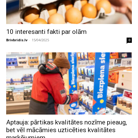
10 interesanti fakti par olām
Brivbridis.lv
-
15/04/2025
0
Aptauja: pārtikas kvalitātes nozīme pieaug,
bet vēl mācāmies uzticēties kvalitātes
marķējumiem