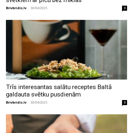
Brivbridis.lv
-
30/04/2025
0
Trīs interesantas salātu receptes Baltā
galdauta svētku pusdienām
Brivbridis.lv
-
30/04/2025
0