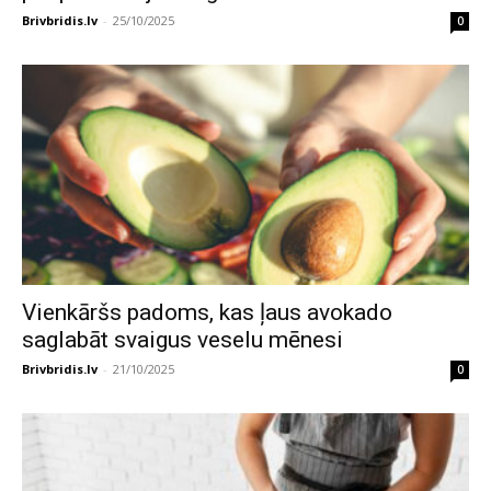
Brivbridis.lv
-
25/10/2025
0
Vienkāršs padoms, kas ļaus avokado
saglabāt svaigus veselu mēnesi
Brivbridis.lv
-
21/10/2025
0