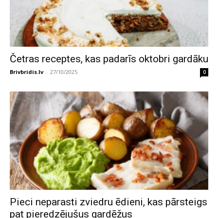
Četras receptes, kas padarīs oktobri gardāku
Brivbridis.lv
-
27/10/2025
0
Pieci neparasti zviedru ēdieni, kas pārsteigs
pat pieredzējušus gardēžus