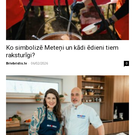
Ko simbolizē Meteņi un kādi ēdieni tiem
raksturīgi?
Brivbridis.lv
-
06/02/2026
0