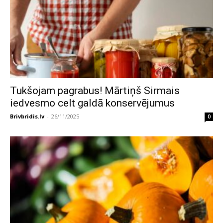
Tukšojam pagrabus! Mārtiņš Sirmais
iedvesmo celt galdā konservējumus
Brivbridis.lv
-
26/11/2025
0