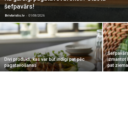
šefpavārs!
Brivbridis.lv
-
01/08/2026
Šefpavārs
Divi produkti, kas var būt indīgi pat pēc
izmantot
pagatavošanas
pat ziema