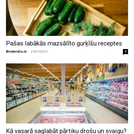
Pašas labākās mazsālīto gurķīšu receptes
Brivbridis.lv
-
25/07/2025
0
Kā vasarā saglabāt pārtiku drošu un svaigu?