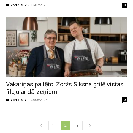
Brivbridis.lv
-
02/07/2025
0
Vakariņas pa lēto: Žoržs Siksna grilē vistas
fileju ar dārzeņiem
Brivbridis.lv
-
03/06/2025
0
1
2
3