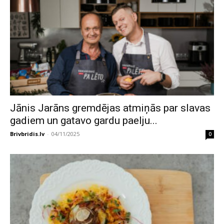
Jānis Jarāns gremdējas atmiņās par slavas
gadiem un gatavo gardu paelju...
Brivbridis.lv
-
04/11/2025
0