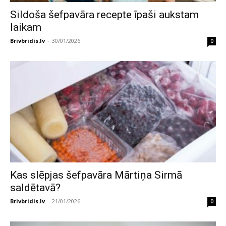
Sildoša šefpavāra recepte īpaši aukstam
laikam
Brivbridis.lv
-
30/01/2026
0
Kas slēpjas šefpavāra Mārtiņa Sirmā
saldētavā?
Brivbridis.lv
-
21/01/2026
0