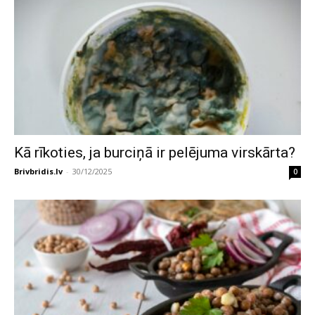
Kā rīkoties, ja burciņā ir pelējuma virskārta?
Brivbridis.lv
-
30/12/2025
0