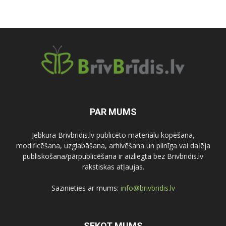
PAR MUMS
Jebkura Brivbridis.lv publicēto materiālu kopēšana,
modificēšana, uzglabāšana, arhivēšana un pilnīga vai daļēja
publiskošana/pārpublicēšana ir aizliegta bez Brivbridis.lv
rakstiskas atļaujas.
Sazinieties ar mums:
info@brivbridis.lv
SEKOT MUMS