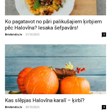
Ko pagatavot no pāri palikušajiem ķirbjiem
pēc Halovīna? Iesaka šefpavārs!
Brivbridis.lv
-
31/10/2025
0
Kas slēpjas Halovīna karalī – ķirbī?
Brivbridis.lv
-
30/10/2025
0