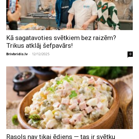
Kā sagatavoties svētkiem bez raizēm?
Trikus atklāj šefpavārs!
Brivbridis.lv
-
12/12/2025
0
Rasols nav tikai ēdiens — tas ir svētku