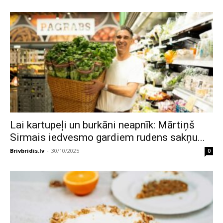
Lai kartupeļi un burkāni neapnīk: Mārtiņš
Sirmais iedvesmo gardiem rudens sakņu...
Brivbridis.lv
-
30/10/2025
0