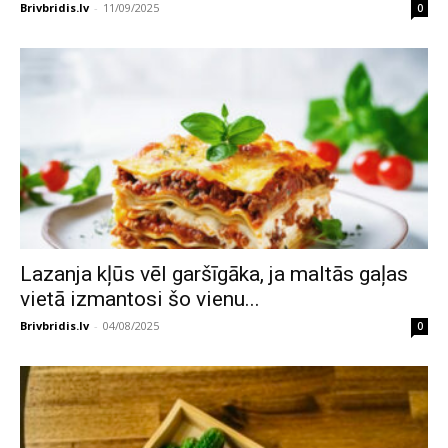
Brivbridis.lv
-
11/09/2025
0
Lazanja kļūs vēl garšīgāka, ja maltās gaļas
vietā izmantosi šo vienu...
Brivbridis.lv
-
04/08/2025
0