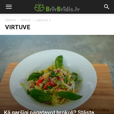
Sākums
Virtuve
Lappuse 2
VIRTUVE
Kā garšīgi pagatavot brokoli? Stāsta