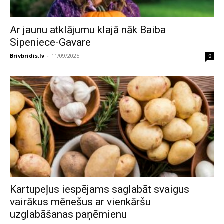
Ar jaunu atklājumu klajā nāk Baiba
Sipeniece-Gavare
Brivbridis.lv
-
11/09/2025
0
Kartupeļus iespējams saglabāt svaigus
vairākus mēnešus ar vienkāršu
uzglabāšanas paņēmienu