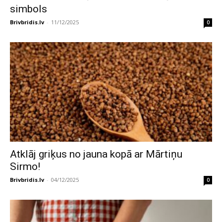
simbols
Brivbridis.lv
-
11/12/2025
0
Atklāj griķus no jauna kopā ar Mārtiņu
Sirmo!
Brivbridis.lv
-
04/12/2025
0