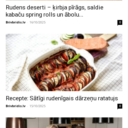
Rudens deserti – ķirbja pīrāgs, saldie
kabaču spring rolls un ābolu...
Brivbridis.lv
-
16/10/2025
0
Recepte: Sātīgi rudenīgais dārzeņu ratatujs
Brivbridis.lv
-
15/10/2025
0