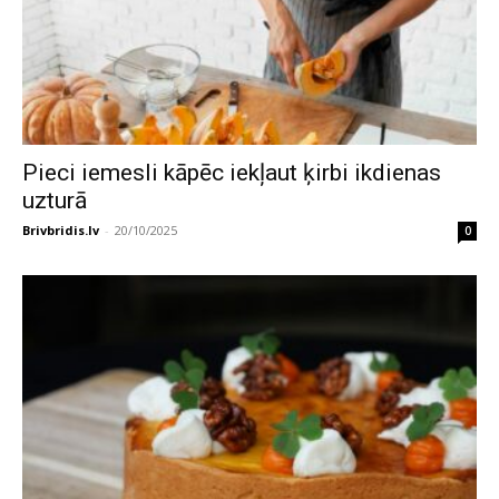
Pieci iemesli kāpēc iekļaut ķirbi ikdienas
uzturā
Brivbridis.lv
-
20/10/2025
0