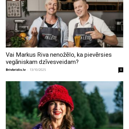
Vai Markus Riva nenožēlo, ka pievērsies
vegāniskam dzīvesveidam?
Brivbridis.lv
-
13/10/2025
0