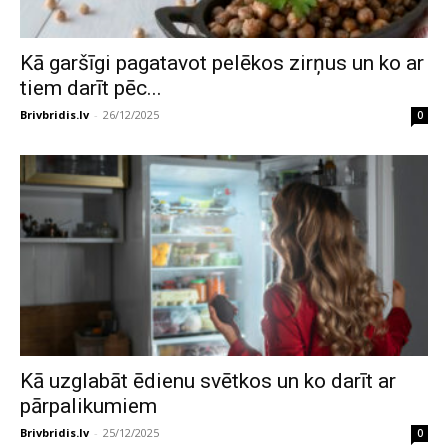
Kā garšīgi pagatavot pelēkos zirņus un ko ar
tiem darīt pēc...
Brivbridis.lv
-
26/12/2025
0
Kā uzglabāt ēdienu svētkos un ko darīt ar
pārpalikumiem
Brivbridis.lv
-
25/12/2025
0