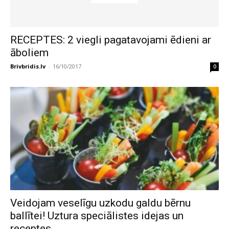
RECEPTES: 2 viegli pagatavojami ēdieni ar
āboliem
Brivbridis.lv
-
16/10/2017
0
Veidojam veselīgu uzkodu galdu bērnu
ballītei! Uztura speciālistes idejas un
receptes