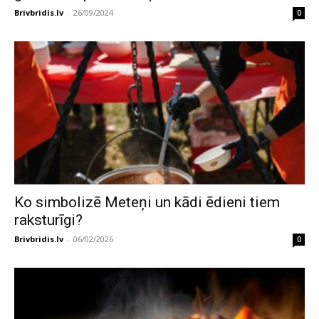
Brivbridis.lv
-
26/09/2024
0
Ko simbolizē Meteņi un kādi ēdieni tiem
raksturīgi?
Brivbridis.lv
-
06/02/2026
0