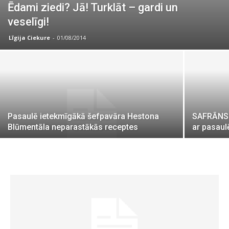
Ēdami ziedi? Jā! Turklāt – gardi un
veselīgi!
Līgija Ciekure
-
01/08/2014
Pasaulē ietekmīgākā šefpavāra Hestona
SAFRĀNS: 
Blūmentāla neparastākās receptes
ar pasaul