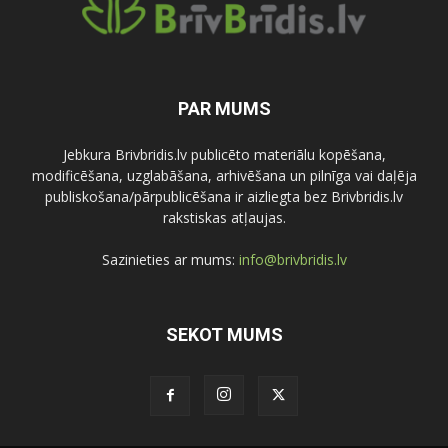
PAR MUMS
Jebkura Brivbridis.lv publicēto materiālu kopēšana,
modificēšana, uzglabāšana, arhivēšana un pilnīga vai daļēja
publiskošana/pārpublicēšana ir aizliegta bez Brivbridis.lv
rakstiskas atļaujas.
Sazinieties ar mums:
info@brivbridis.lv
SEKOT MUMS