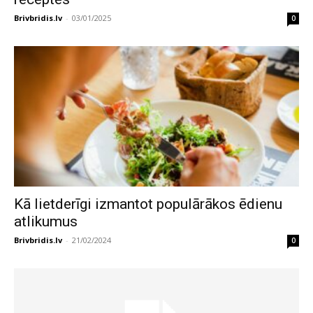
Brivbridis.lv
-
03/01/2025
0
Kā lietderīgi izmantot populārākos ēdienu
atlikumus
Brivbridis.lv
-
21/02/2024
0