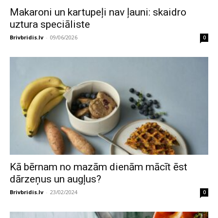
Makaroni un kartupeļi nav ļauni: skaidro
uztura speciāliste
Brivbridis.lv
-
09/06/2026
0
Kā bērnam no mazām dienām mācīt ēst
dārzeņus un augļus?
Brivbridis.lv
-
23/02/2024
0