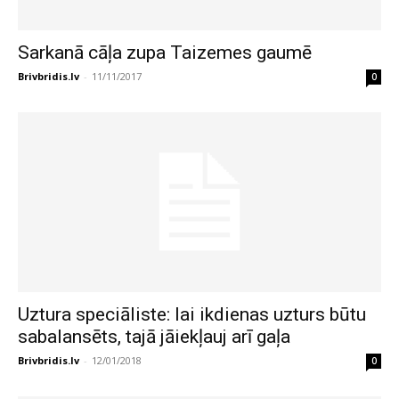
Sarkanā cāļa zupa Taizemes gaumē
Brivbridis.lv
-
11/11/2017
0
Uztura speciāliste: lai ikdienas uzturs būtu
sabalansēts, tajā jāiekļauj arī gaļa
Brivbridis.lv
-
12/01/2018
0