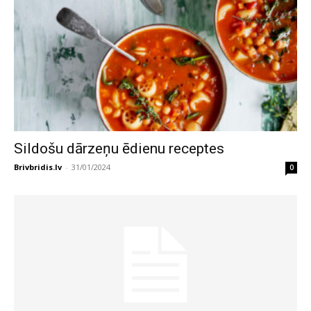
Sildošu dārzeņu ēdienu receptes
Brivbridis.lv
-
31/01/2024
0