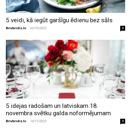
5 veidi, kā iegūt garšīgu ēdienu bez sāls
Brivbridis.lv
-
03/10/2023
0
5 idejas radošam un latviskam 18.
novembra svētku galda noformējumam
Brivbridis.lv
-
16/11/2023
0