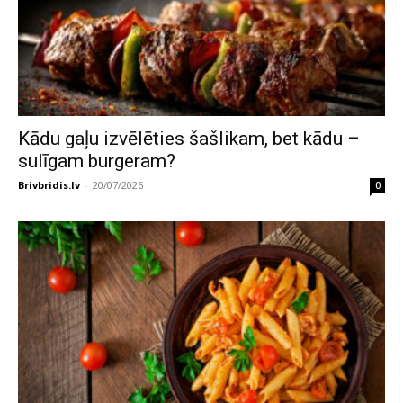
Kādu gaļu izvēlēties šašlikam, bet kādu –
sulīgam burgeram?
Brivbridis.lv
-
20/07/2026
0