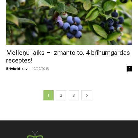
Melleņu laiks – izmanto to. 4 brīnumgardas
receptes!
Brivbridis.lv
-
19/07/2013
0
1
2
3