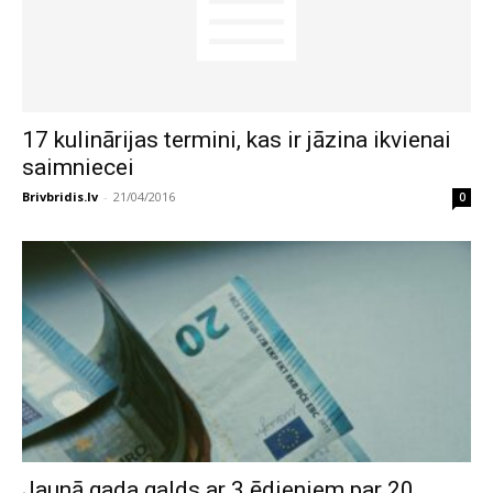
17 kulinārijas termini, kas ir jāzina ikvienai
saimniecei
Brivbridis.lv
-
21/04/2016
0
Jaunā gada galds ar 3 ēdieniem par 20