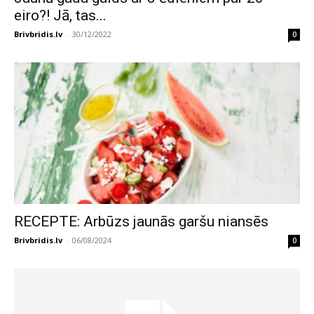
eiro?! Jā, tas...
Brivbridis.lv
-
30/12/2022
0
RECEPTE: Arbūzs jaunās garšu niansēs
Brivbridis.lv
-
06/08/2024
0