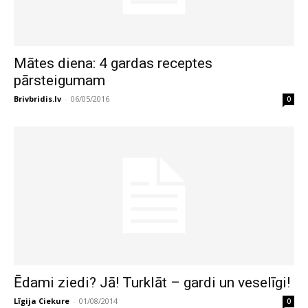
Mātes diena: 4 gardas receptes
pārsteigumam
Brivbridis.lv
-
06/05/2016
0
Ēdami ziedi? Jā! Turklāt – gardi un veselīgi!
Līgija Ciekure
-
01/08/2014
0