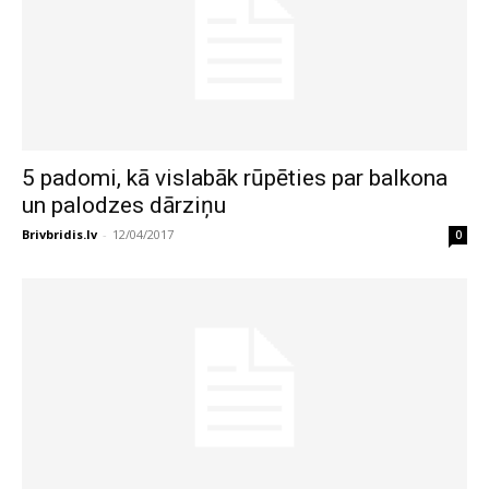
5 padomi, kā vislabāk rūpēties par balkona
un palodzes dārziņu
Brivbridis.lv
-
12/04/2017
0