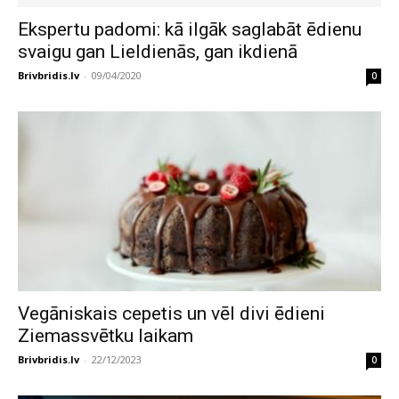
Ekspertu padomi: kā ilgāk saglabāt ēdienu
svaigu gan Lieldienās, gan ikdienā
Brivbridis.lv
-
09/04/2020
0
Vegāniskais cepetis un vēl divi ēdieni
Ziemassvētku laikam
Brivbridis.lv
-
22/12/2023
0