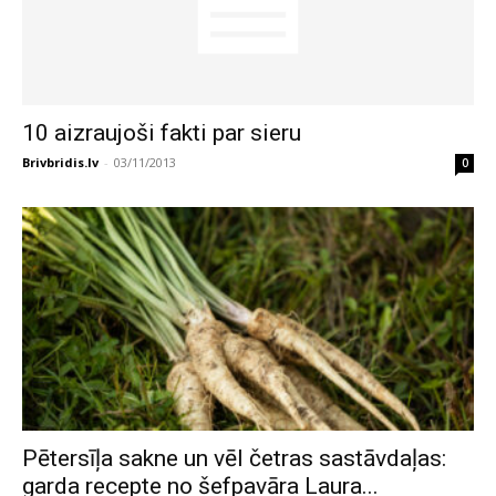
10 aizraujoši fakti par sieru
Brivbridis.lv
-
03/11/2013
0
Pētersīļa sakne un vēl četras sastāvdaļas:
garda recepte no šefpavāra Laura...