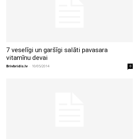
7 veselīgi un garšīgi salāti pavasara
vitamīnu devai
Brivbridis.lv
-
10/05/2014
0