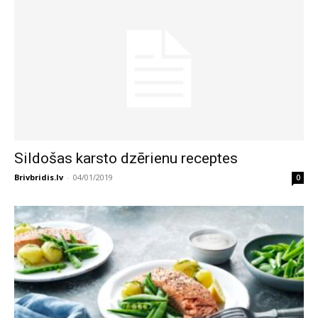
Sildošas karsto dzērienu receptes
Brivbridis.lv
-
04/01/2019
0