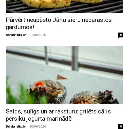
Pārvērt neapēsto Jāņu sieru neparastos
gardumos!
Brivbridis.lv
-
25/06/2026
0
Salds, sulīgs un ar raksturu: grilēts cālis
persiku jogurta marinādē
Brivbridis.lv
-
20/06/2026
0