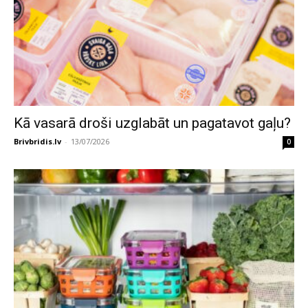
Kā vasarā droši uzglabāt un pagatavot gaļu?
Brivbridis.lv
-
13/07/2026
0