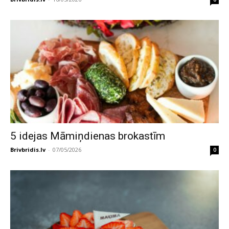
5 idejas Māmiņdienas brokastīm
Brivbridis.lv
-
07/05/2026
0