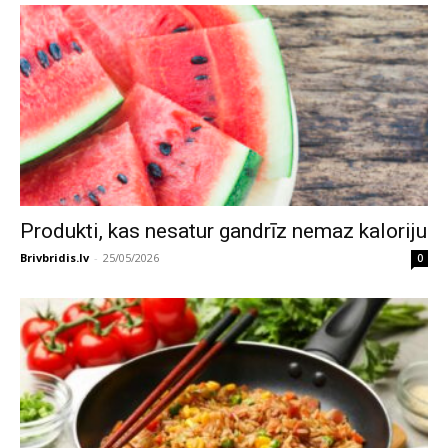
Produkti, kas nesatur gandrīz nemaz kaloriju
Brivbridis.lv
-
25/05/2026
0