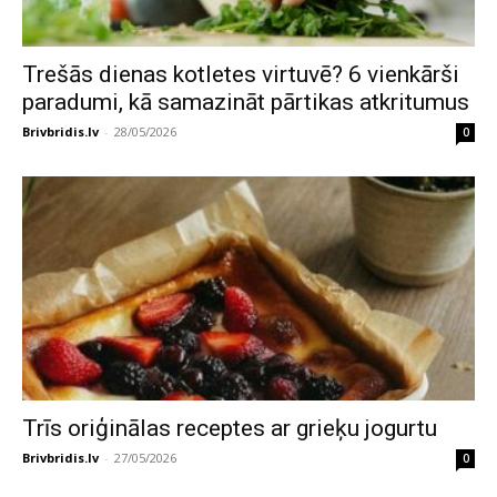
Trešās dienas kotletes virtuvē? 6 vienkārši
paradumi, kā samazināt pārtikas atkritumus
Brivbridis.lv
-
28/05/2026
0
Trīs oriģinālas receptes ar grieķu jogurtu
Brivbridis.lv
-
27/05/2026
0