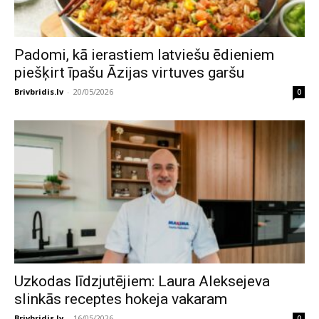
Padomi, kā ierastiem latviešu ēdieniem
piešķirt īpašu Āzijas virtuves garšu
Brivbridis.lv
-
20/05/2026
0
Uzkodas līdzjutējiem: Laura Aleksejeva
slinkās receptes hokeja vakaram
Brivbridis.lv
-
16/05/2026
0