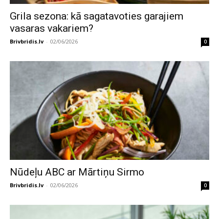
Grila sezona: kā sagatavoties garajiem
vasaras vakariem?
Brivbridis.lv
-
02/06/2026
0
Nūdeļu ABC ar Mārtiņu Sirmo
Brivbridis.lv
-
02/06/2026
0