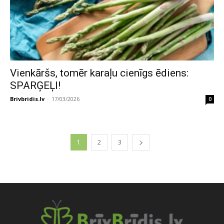
Vienkāršs, tomēr karaļu cienīgs ēdiens:
SPARĢEĻI!
Brivbridis.lv
-
17/03/2026
0
1
2
3