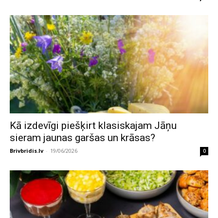
Kā izdevīgi piešķirt klasiskajam Jāņu
sieram jaunas garšas un krāsas?
Brivbridis.lv
-
19/06/2026
0