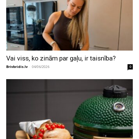
Vai viss, ko zinām par gaļu, ir taisnība?
Brivbridis.lv
-
04/06/2026
0