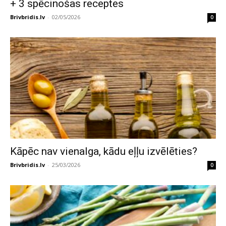
+ 3 spēcinošas receptes
Brivbridis.lv
-
02/05/2026
0
Kāpēc nav vienalga, kādu eļļu izvēlēties?
Brivbridis.lv
-
25/03/2026
0