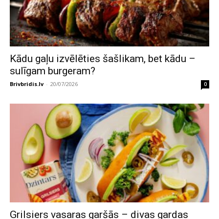
Kādu gaļu izvēlēties šašlikam, bet kādu –
sulīgam burgeram?
Brivbridis.lv
-
20/07/2026
0
Grilsiers vasaras garšās – divas gardas