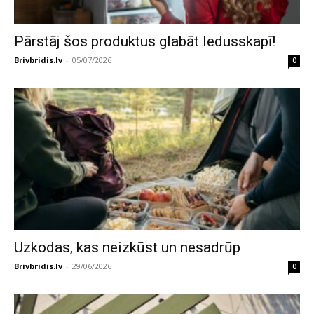
Pārstāj šos produktus glabāt ledusskapī!
Brivbridis.lv
-
05/07/2026
0
Uzkodas, kas neizkūst un nesadrūp
Brivbridis.lv
-
29/06/2026
0