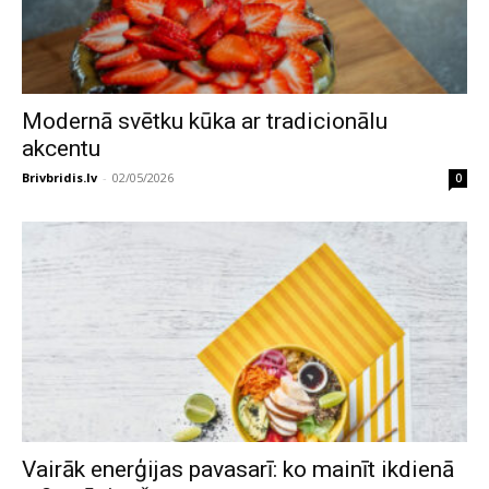
Modernā svētku kūka ar tradicionālu
akcentu
Brivbridis.lv
-
02/05/2026
0
Vairāk enerģijas pavasarī: ko mainīt ikdienā