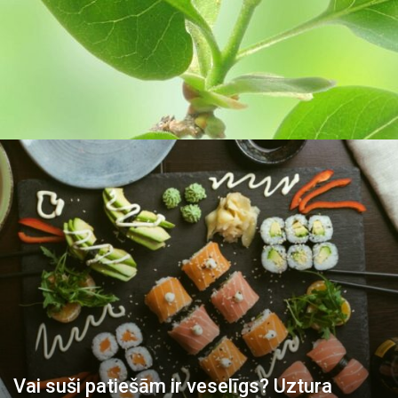
Vai suši patiešām ir veselīgs? Uztura