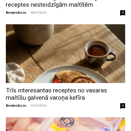
receptes nesteidzīgām maltītēm
Brivbridis.lv
-
18/07/2026
0
Trīs interesantas receptes no vasaras
maltīšu galvenā varoņa kefīra
Brivbridis.lv
-
13/07/2026
0