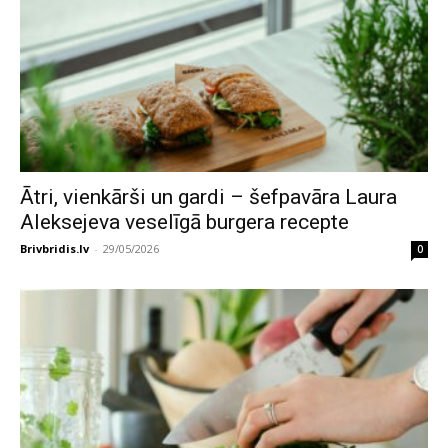
Ātri, vienkārši un gardi – šefpavāra Laura
Aleksejeva veselīgā burgera recepte
Brivbridis.lv
-
29/05/2026
0