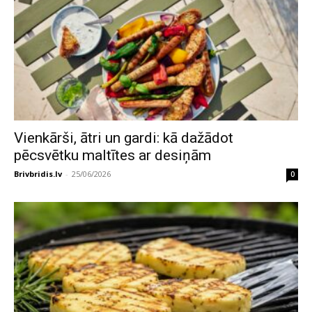
Vienkārši, ātri un gardi: kā dažādot
pēcsvētku maltītes ar desiņām
Brivbridis.lv
-
25/06/2026
0