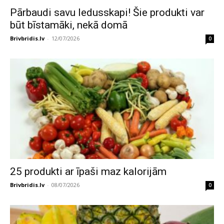
Pārbaudi savu ledusskapi! Šie produkti var
būt bīstamāki, nekā domā
Brivbridis.lv
-
12/07/2026
0
25 produkti ar īpaši maz kalorijām
Brivbridis.lv
-
08/07/2026
0