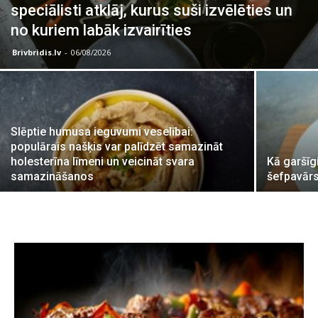
speciālisti atklāj, kurus suši izvēlēties un
no kuriem labāk izvairīties
Brivbridis.lv
-
06/08/2026
Slēptie humusa ieguvumi veselībai:
populārais našķis var palīdzēt samazināt
holesterīna līmeni un veicināt svara
Kā garšīg
samazināšanos
šefpavārs