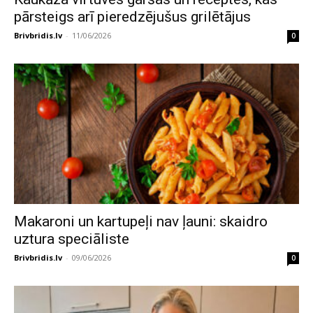
pārsteigs arī pieredzējušus grilētājus
Brivbridis.lv
-
11/06/2026
0
Makaroni un kartupeļi nav ļauni: skaidro
uztura speciāliste
Brivbridis.lv
-
09/06/2026
0