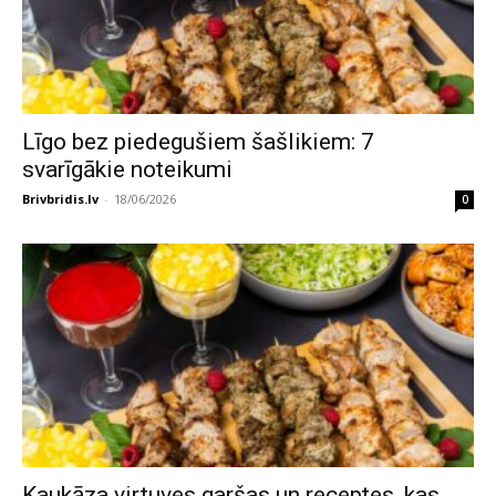
Līgo bez piedegušiem šašlikiem: 7
svarīgākie noteikumi
Brivbridis.lv
-
18/06/2026
0
Kaukāza virtuves garšas un receptes, kas