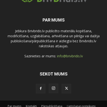
PAR MUMS
Jebkura Brivbridis.lv publicēto materiālu kopēšana,
modificēšana, uzglabāšana, arhivēšana un pilnīga vai daļēja
publiskošana/pārpublicēšana ir aizliegta bez Brivbridis.lv
rakstiskas atļaujas.
Sazinieties ar mums:
info@brivbridis.lv
SEKOT MUMS
Par mums
Kontakti
Pārpublicēšana
Lietošanas noteikumi