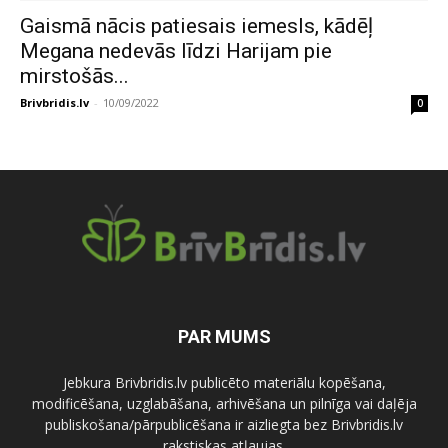
Gaismā nācis patiesais iemesls, kādēļ
Megana nedevās līdzi Harijam pie
mirstošās...
Brivbridis.lv
-
10/09/2022
0
PAR MUMS
Jebkura Brivbridis.lv publicēto materiālu kopēšana,
modificēšana, uzglabāšana, arhivēšana un pilnīga vai daļēja
publiskošana/pārpublicēšana ir aizliegta bez Brivbridis.lv
rakstiskas atļaujas.