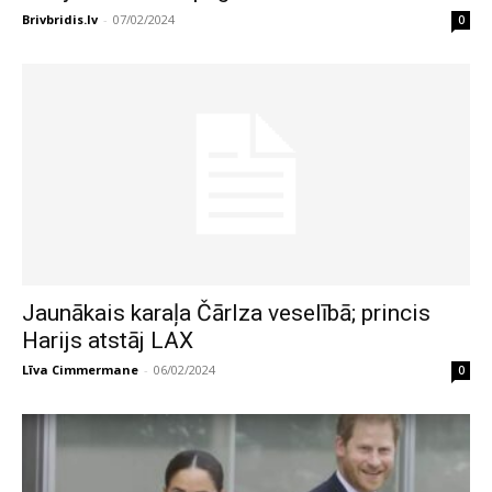
Brivbridis.lv
-
07/02/2024
0
Jaunākais karaļa Čārlza veselībā; princis
Harijs atstāj LAX
Līva Cimmermane
-
06/02/2024
0