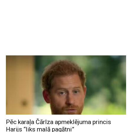
Pēc karaļa Čārlza apmeklējuma princis
Harijs “liks malā pagātni”