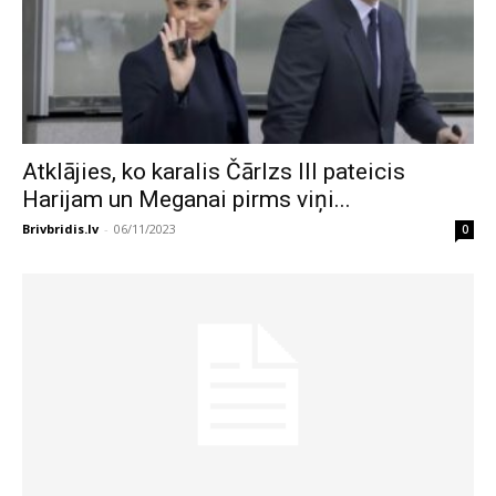
Atklājies, ko karalis Čārlzs III pateicis
Harijam un Meganai pirms viņi...
Brivbridis.lv
-
06/11/2023
0