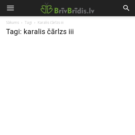
Sākums
Tagi
Karalis čārlzs iii
Tagi: karalis čārlzs iii