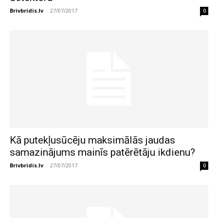
Brivbridis.lv
-
27/07/2017
0
Kā putekļusūcēju maksimālās jaudas
samazinājums mainīs patērētāju ikdienu?
Brivbridis.lv
-
27/07/2017
0