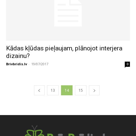
Kādas kļūdas pieļaujam, plānojot interjera
dizainu?
Brivbridis.lv
-
19/07/2017
0
13
14
15