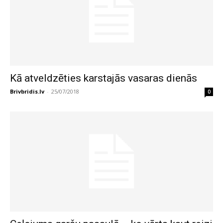
Kā atveldzēties karstajās vasaras dienās
Brivbridis.lv
-
25/07/2018
0