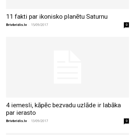
11 fakti par ikonisko planētu Saturnu
Brivbridis.lv
-
15/09/2017
0
4 iemesli, kāpēc bezvadu uzlāde ir labāka
par ierasto
Brivbridis.lv
-
13/09/2017
0