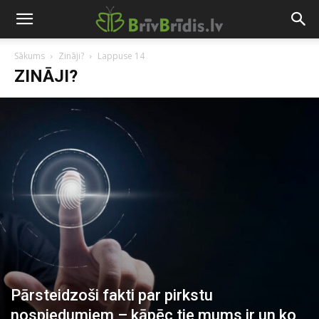
Sākums
Zināji?
Lappuse 14
ZINĀJI?
Pārsteidzoši fakti par pirkstu
nospiedumiem – kāpēc tie mums ir un ko