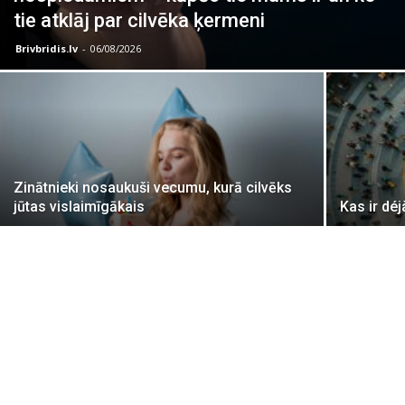
tie atklāj par cilvēka ķermeni
Brivbridis.lv
-
06/08/2026
Zinātnieki nosaukuši vecumu, kurā cilvēks
jūtas vislaimīgākais
Kas ir dé