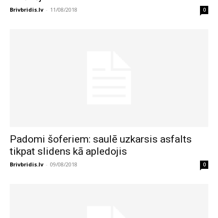
Brivbridis.lv
-
11/08/2018
0
Padomi šoferiem: saulē uzkarsis asfalts
tikpat slidens kā apledojis
Brivbridis.lv
-
09/08/2018
0