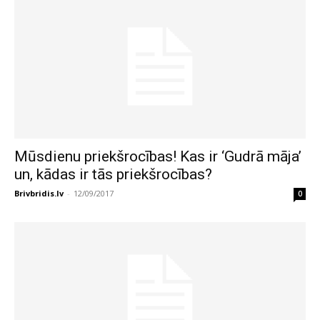
Mūsdienu priekšrocības! Kas ir ‘Gudrā māja’
un, kādas ir tās priekšrocības?
Brivbridis.lv
-
12/09/2017
0