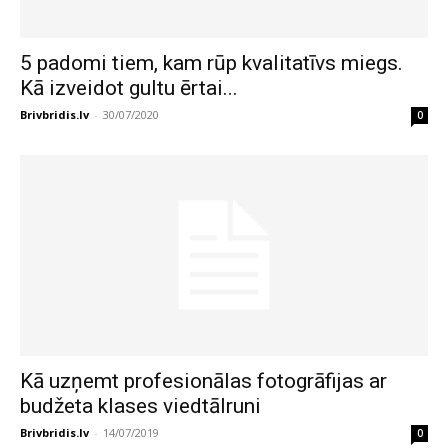
5 padomi tiem, kam rūp kvalitatīvs miegs.
Kā izveidot gultu ērtai...
Brivbridis.lv
-
30/07/2020
0
Kā uzņemt profesionālas fotogrāfijas ar
budžeta klases viedtālruni
Brivbridis.lv
-
14/07/2019
0