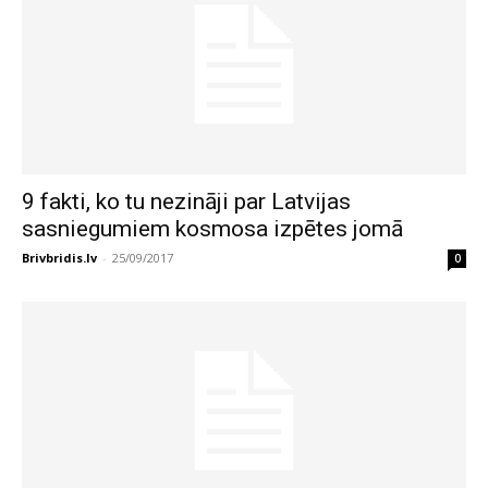
9 fakti, ko tu nezināji par Latvijas
sasniegumiem kosmosa izpētes jomā
Brivbridis.lv
-
25/09/2017
0