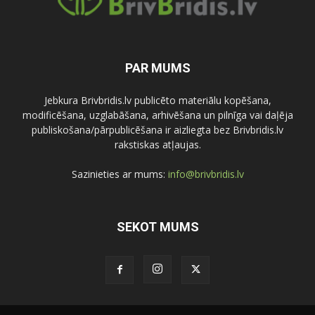
PAR MUMS
Jebkura Brivbridis.lv publicēto materiālu kopēšana,
modificēšana, uzglabāšana, arhivēšana un pilnīga vai daļēja
publiskošana/pārpublicēšana ir aizliegta bez Brivbridis.lv
rakstiskas atļaujas.
Sazinieties ar mums:
info@brivbridis.lv
SEKOT MUMS