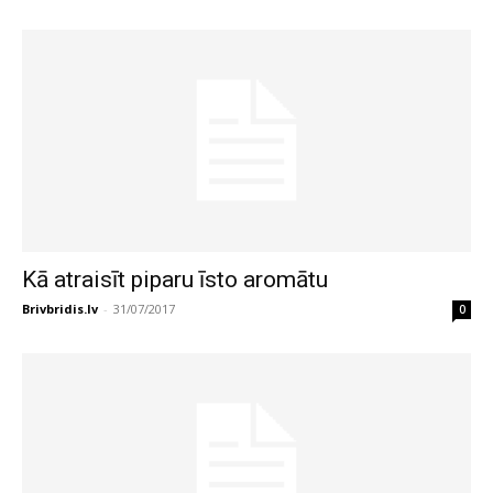
Kā atraisīt piparu īsto aromātu
Brivbridis.lv
-
31/07/2017
0