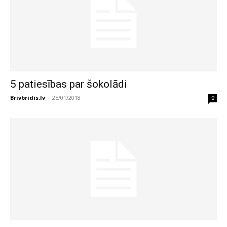
5 patiesības par šokolādi
Brivbridis.lv
-
25/01/2018
0