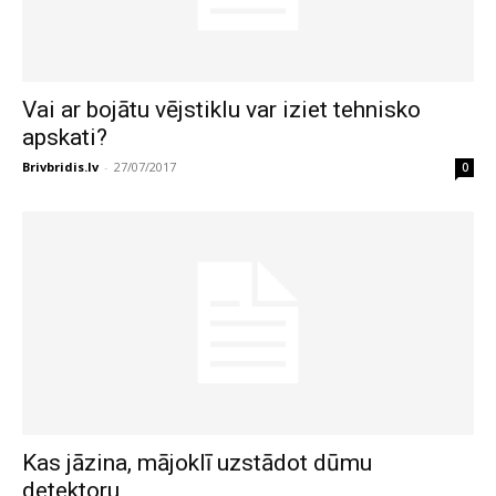
Vai ar bojātu vējstiklu var iziet tehnisko
apskati?
Brivbridis.lv
-
27/07/2017
0
Kas jāzina, mājoklī uzstādot dūmu
detektoru