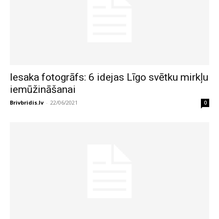
Iesaka fotogrāfs: 6 idejas Līgo svētku mirkļu
iemūžināšanai
Brivbridis.lv
-
22/06/2021
0