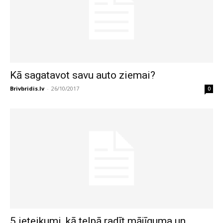
Kā sagatavot savu auto ziemai?
Brivbridis.lv
-
26/10/2017
0
5 ieteikumi, kā telpā radīt mājīguma un