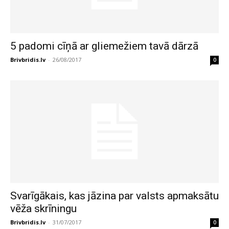
5 padomi cīņā ar gliemežiem tavā dārzā
Brivbridis.lv
-
26/08/2017
0
Svarīgākais, kas jāzina par valsts apmaksātu
vēža skrīningu
Brivbridis.lv
-
31/07/2017
0