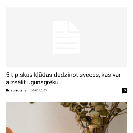
5 tipiskas kļūdas dedzinot sveces, kas var
aizsākt ugunsgrēku
Brivbridis.lv
-
04/01/2019
0