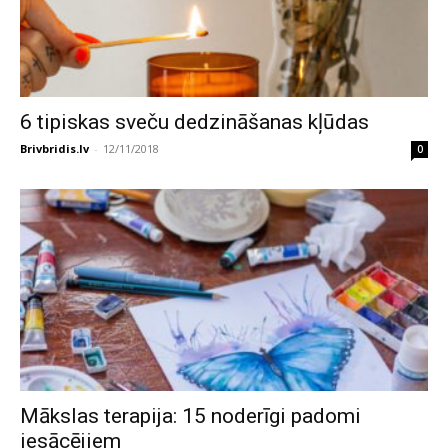
6 tipiskas sveču dedzināšanas kļūdas
Brivbridis.lv
-
12/11/2018
0
Mākslas terapija: 15 noderīgi padomi
iesācējiem