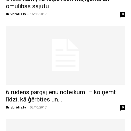
omulības sajūtu
Brivbridis.lv
-
16/10/2017
0
6 rudens pārgājienu noteikumi – ko ņemt
līdzi, kā ģērbties un...
Brivbridis.lv
-
02/10/2017
0