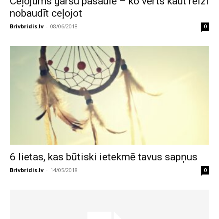
Ceļojums garšu pasaulē – ko vērts kaut reizi
nobaudīt ceļojot
Brivbridis.lv
-
08/06/2018
0
6 lietas, kas būtiski ietekmē tavus sapņus
Brivbridis.lv
-
14/05/2018
0