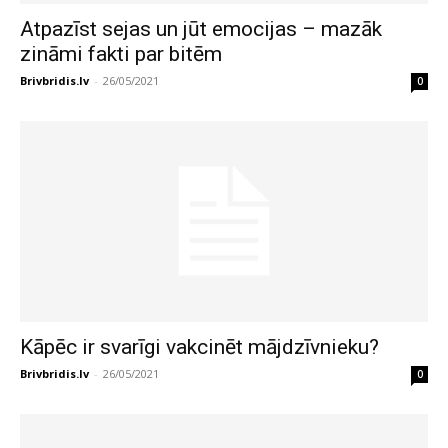
Atpazīst sejas un jūt emocijas – mazāk
zināmi fakti par bitēm
Brivbridis.lv
-
26/05/2021
0
Kāpēc ir svarīgi vakcinēt mājdzīvnieku?
Brivbridis.lv
-
26/05/2021
0