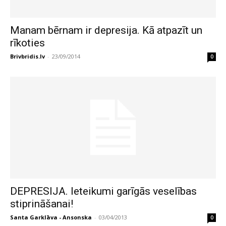
Manam bērnam ir depresija. Kā atpazīt un
rīkoties
Brivbridis.lv
-
23/09/2014
0
DEPRESIJA. Ieteikumi garīgās veselības
stiprināšanai!
Santa Garklāva - Ansonska
-
03/04/2013
0