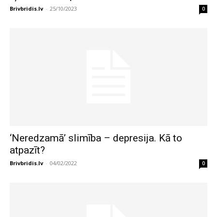
Brivbridis.lv
-
25/10/2023
0
‘Neredzamā’ slimība – depresija. Kā to
atpazīt?
Brivbridis.lv
-
04/02/2022
0