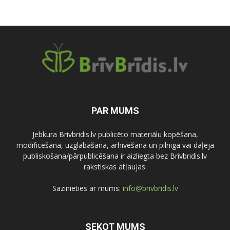
PAR MUMS
Jebkura Brivbridis.lv publicēto materiālu kopēšana,
modificēšana, uzglabāšana, arhivēšana un pilnīga vai daļēja
publiskošana/pārpublicēšana ir aizliegta bez Brivbridis.lv
rakstiskas atļaujas.
Sazinieties ar mums:
info@brivbridis.lv
SEKOT MUMS