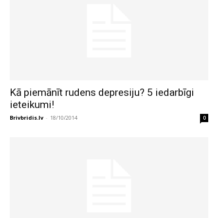
Kā piemānīt rudens depresiju? 5 iedarbīgi
ieteikumi!
Brivbridis.lv
-
18/10/2014
0