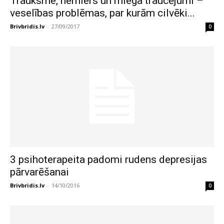
Trauksme, nemiers un miega traucējumi –
veselības problēmas, par kurām cilvēki...
Brivbridis.lv
-
27/09/2017
0
3 psihoterapeita padomi rudens depresijas
pārvarēšanai
Brivbridis.lv
-
14/10/2016
0