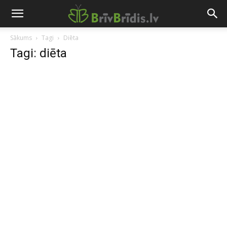
Sākums
Tagi
Diēta
Tagi: diēta