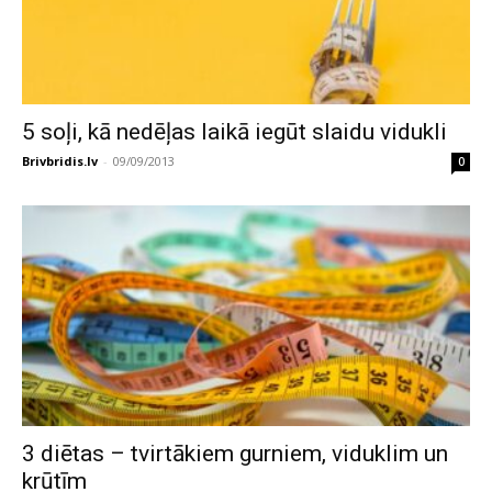
5 soļi, kā nedēļas laikā iegūt slaidu vidukli
Brivbridis.lv
-
09/09/2013
0
3 diētas – tvirtākiem gurniem, viduklim un
krūtīm