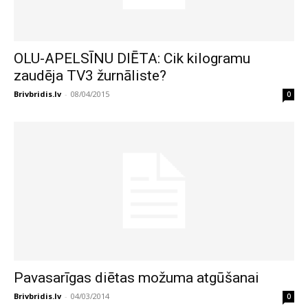
OLU-APELSĪNU DIĒTA: Cik kilogramu
zaudēja TV3 žurnāliste?
Brivbridis.lv
-
08/04/2015
0
Pavasarīgas diētas možuma atgūšanai
Brivbridis.lv
-
04/03/2014
0