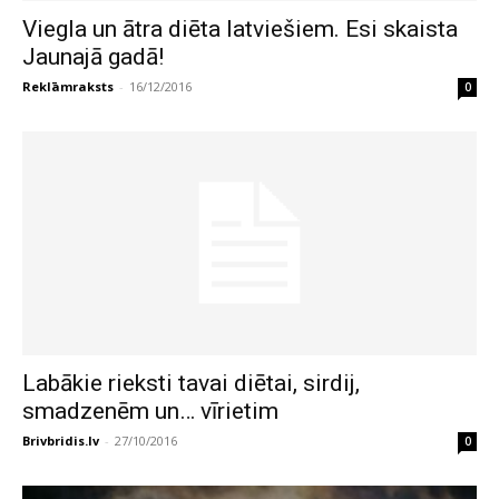
Viegla un ātra diēta latviešiem. Esi skaista
Jaunajā gadā!
Reklāmraksts
-
16/12/2016
0
Labākie rieksti tavai diētai, sirdij,
smadzenēm un… vīrietim
Brivbridis.lv
-
27/10/2016
0