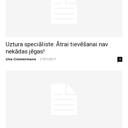
Uztura speciāliste: Ātrai tievēšanai nav
nekādas jēgas!
Līva Cimmermane
-
27/01/2017
0