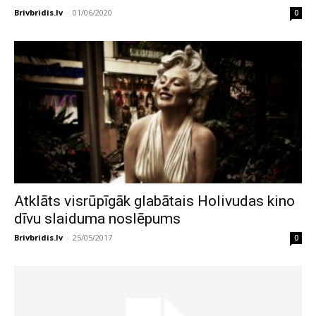
Brivbridis.lv
-
01/06/2020
0
Atklāts visrūpīgāk glabātais Holivudas kino
dīvu slaiduma noslēpums
Brivbridis.lv
-
25/05/2017
0