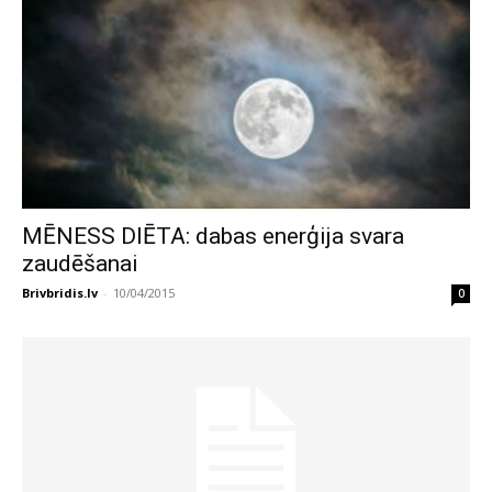
MĒNESS DIĒTA: dabas enerģija svara
zaudēšanai
Brivbridis.lv
-
10/04/2015
0