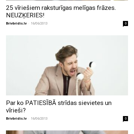
25 vīriešiem raksturīgas melīgas frāzes.
NEUZĶERIES!
Brivbridis.lv
-
16/06/2013
0
Par ko PATIESĪBĀ strīdas sievietes un
vīrieši?
Brivbridis.lv
-
16/06/2013
0