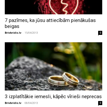
7 pazīmes, ka jūsu attiecībām pienākušas
beigas
Brivbridis.lv
-
15/04/2013
0
3 izplatītākie iemesli, kāpēc vīrieši neprecas
Brivbridis.lv
-
08/04/2013
0