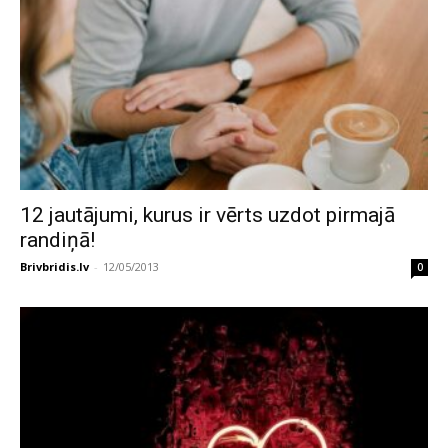
12 jautājumi, kurus ir vērts uzdot pirmajā
randiņā!
Brivbridis.lv
-
12/05/2013
0