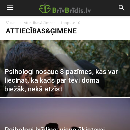
Sākums
Attiecības&Ģimene
Lappuse 10
ATTIECĪBAS&ĢIMENE
Psihologi nosauc 8 pazīmes, kas var
liecināt, ka kāds par tevi domā
biežāk, nekā atzīst