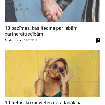
10 pazīmes, kas liecina par labām
partnerattiecībām
Brivbridis.lv
-
03/12/2012
0
10 lietas, ko sievietes dara labāk par