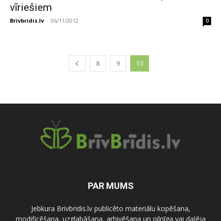
vīriešiem
Brivbridis.lv
-
06/11/2012
0
8
9
10
PAR MUMS
Jebkura Brivbridis.lv publicēto materiālu kopēšana,
modificēšana, uzglabāšana, arhivēšana un pilnīga vai daļēja