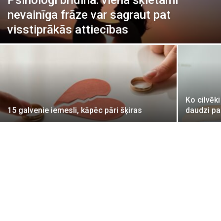
Psihologi brīdina: viena šķietami
nevainīga frāze var sagraut pat
visstiprākās attiecības
Ko cilvēki
15 galvenie iemesli, kāpēc pāri šķiras
daudzi pa