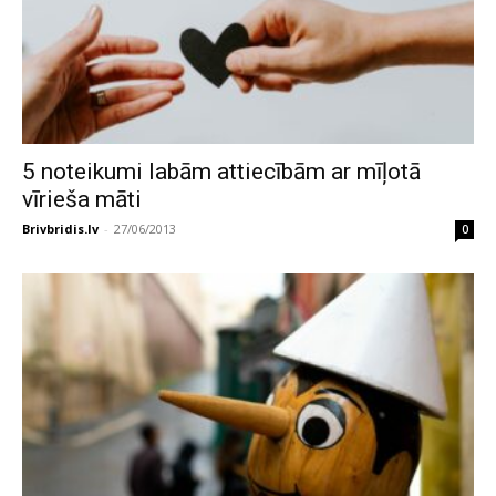
5 noteikumi labām attiecībām ar mīļotā
vīrieša māti
Brivbridis.lv
-
27/06/2013
0