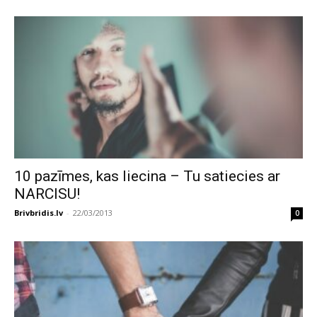
10 pazīmes, kas liecina – Tu satiecies ar
NARCISU!
Brivbridis.lv
-
22/03/2013
0