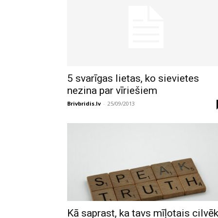
5 svarīgas lietas, ko sievietes
nezina par vīriešiem
Brivbridis.lv
-
25/09/2013
Kā saprast, ka tavs mīļotais cilvē