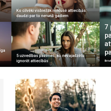
Ko cilvēki visbiežāk noklusē attiecībās:
daudzi par to nerunā gadiem
7 
pa
at
īga
p
5 uzvedības pazīmes, ko nevajadzētu
ignorēt attiecībās
Briv