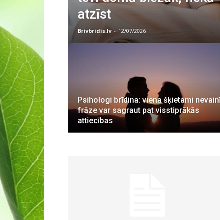
atzīst
Brivbridis.lv
-
12/07/2026
Psihologi brīdina: viena šķietami nevain
frāze var sagraut pat visstiprākās
attiecības