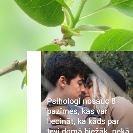
Psihologi nosauc 8
pazīmes, kas var
liecināt, ka kāds par
tevi domā biežāk, nekā