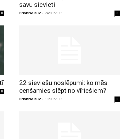
savu sievieti
Brivbridis.lv
-
24/09/2013
0
0
tī
22 sieviešu noslēpumi: ko mēs
cenšamies slēpt no vīriešiem?
0
Brivbridis.lv
-
18/09/2013
0