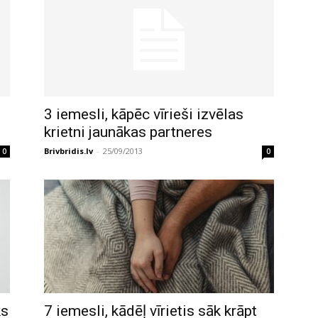
3 iemesli, kāpēc vīrieši izvēlas
krietni jaunākas partneres
Brivbridis.lv
-
25/09/2013
0
0
ks
7 iemesli, kādēļ vīrietis sāk krāpt