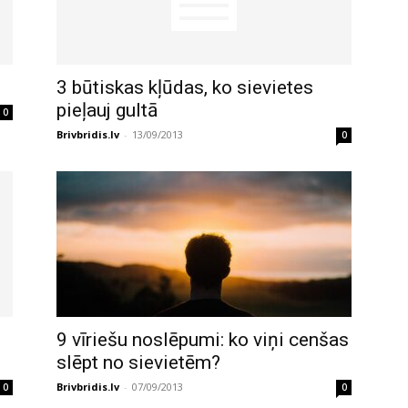
3 būtiskas kļūdas, ko sievietes
pieļauj gultā
0
Brivbridis.lv
-
13/09/2013
0
9 vīriešu noslēpumi: ko viņi cenšas
slēpt no sievietēm?
Brivbridis.lv
-
07/09/2013
0
0