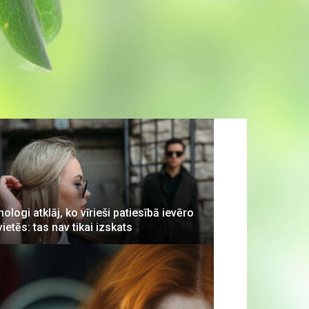
hologi atklāj, ko vīrieši patiesībā ievēro
vietēs: tas nav tikai izskats