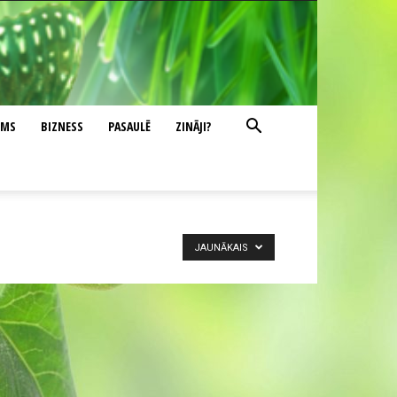
UMS
BIZNESS
PASAULĒ
ZINĀJI?
JAUNĀKAIS