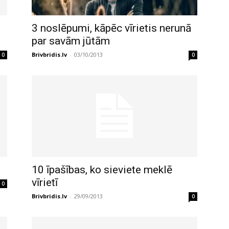
3 noslēpumi, kāpēc vīrietis nerunā
par savām jūtām
Brivbridis.lv
-
03/10/2013
0
0
10 īpašības, ko sieviete meklē
vīrietī
0
Brivbridis.lv
-
29/09/2013
0