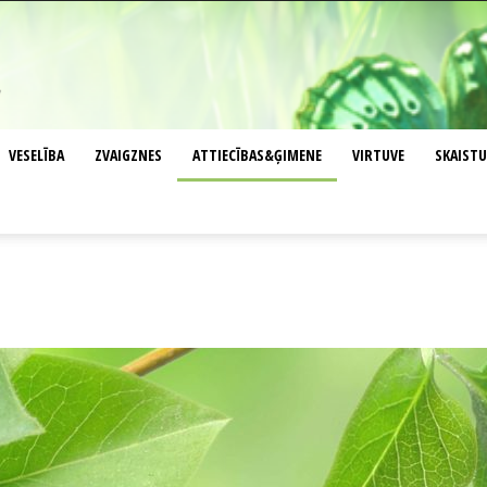
VESELĪBA
ZVAIGZNES
ATTIECĪBAS&ĢIMENE
VIRTUVE
SKAIST