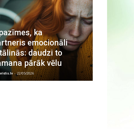
pazīmes, ka
rtneris emocionāli
tālinās: daudzi to
amana pārāk vēlu
bridis.lv
-
22/05/2026