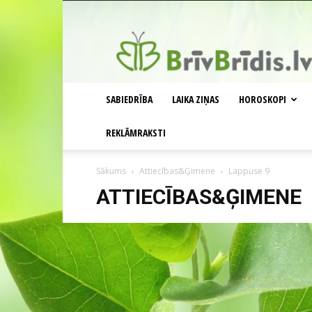
BrīvBrīdis.lv
SABIEDRĪBA
LAIKA ZIŅAS
HOROSKOPI
REKLĀMRAKSTI
Sākums
Attiecības&Ģimene
Lappuse 9
ATTIECĪBAS&ĢIMENE