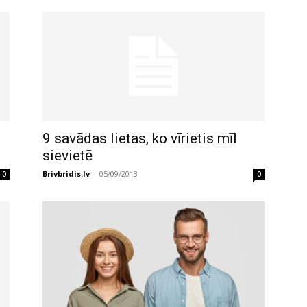
9 savādas lietas, ko vīrietis mīl
sievietē
Brivbridis.lv
-
05/09/2013
0
0