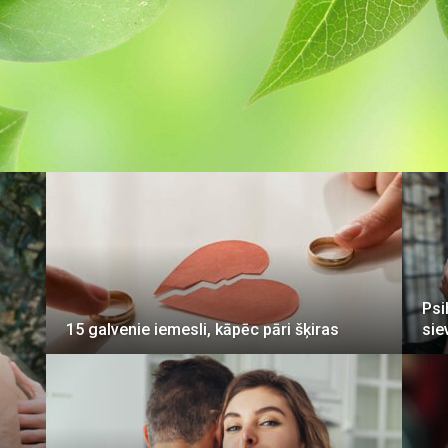
Psi
15 galvenie iemesli, kāpēc pāri šķiras
sie