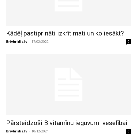
Kādēļ pastiprināti izkrīt mati un ko iesākt?
Brivbridis.lv
-
17/02/2022
0
Pārsteidzoši B vitamīnu ieguvumi veselībai
Brivbridis.lv
-
10/12/2021
0