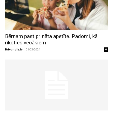
Bērnam pastiprināta apetīte. Padomi, kā
rīkoties vecākiem
Brivbridis.lv
-
01/03/2024
0