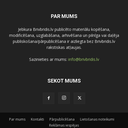
PAR MUMS
Jebkura Brivbridis.lv publicēto materiālu kopēšana,
modificēšana, uzglabāšana, arhivēšana un pilnīga vai daļēja
publiskošana/pārpublicēšana ir aizliegta bez Brivbridis.lv
rakstiskas atļaujas.
Sazinieties ar mums:
info@brivbridis.lv
SEKOT MUMS
Par mums
Kontakti
Pārpublicēšana
Lietošanas noteikumi
Reklāmas iespējas