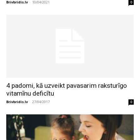
Brivbridis.lv
-
10/04/2021
0
4 padomi, kā uzveikt pavasarim raksturīgo
vitamīnu deficītu
Brivbridis.lv
-
27/04/2017
0