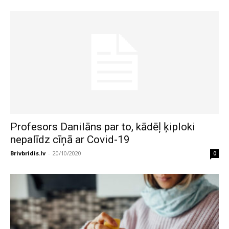
Profesors Danilāns par to, kādēļ ķiploki
nepalīdz cīņā ar Covid-19
Brivbridis.lv
-
20/10/2020
0