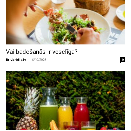
Vai badošanās ir veselīga?
Brivbridis.lv
-
16/10/2023
0