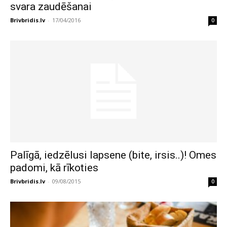
svara zaudēšanai
Brivbridis.lv
-
17/04/2016
0
Palīgā, iedzēlusi lapsene (bite, irsis..)! Omes
padomi, kā rīkoties
Brivbridis.lv
-
09/08/2015
0