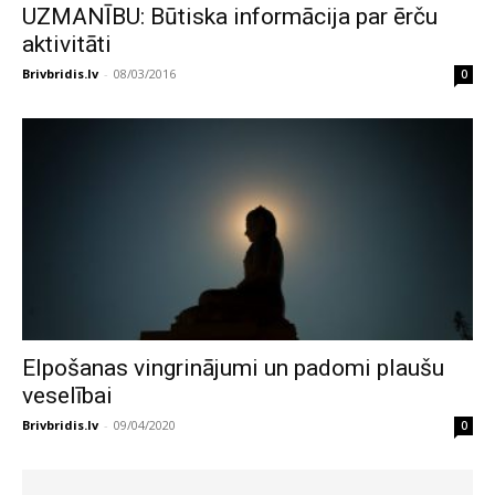
UZMANĪBU: Būtiska informācija par ērču
aktivitāti
Brivbridis.lv
-
08/03/2016
0
Elpošanas vingrinājumi un padomi plaušu
veselībai
Brivbridis.lv
-
09/04/2020
0