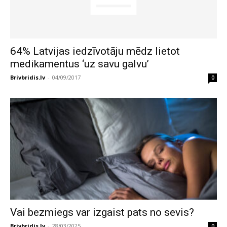
64% Latvijas iedzīvotāju mēdz lietot
medikamentus ‘uz savu galvu’
Brivbridis.lv
-
04/09/2017
0
Vai bezmiegs var izgaist pats no sevis?
Brivbridis.lv
-
28/03/2025
0