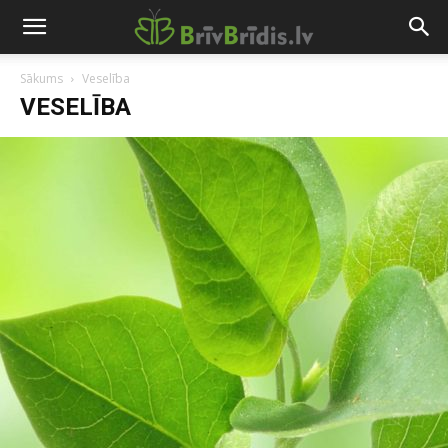
Sākums
Veselība
VESELĪBA