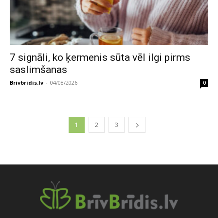
7 signāli, ko ķermenis sūta vēl ilgi pirms
saslimšanas
Brivbridis.lv
-
04/08/2026
0
1
2
3