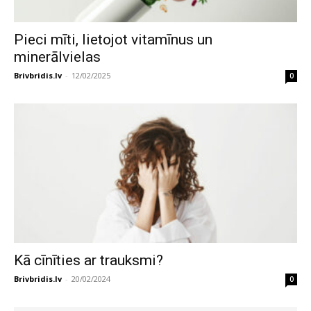
Pieci mīti, lietojot vitamīnus un
minerālvielas
Brivbridis.lv
-
12/02/2025
0
Kā cīnīties ar trauksmi?
Brivbridis.lv
-
20/02/2024
0