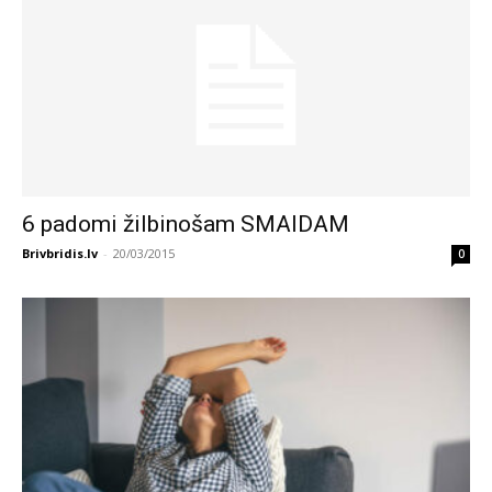
6 padomi žilbinošam SMAIDAM
Brivbridis.lv
-
20/03/2015
0