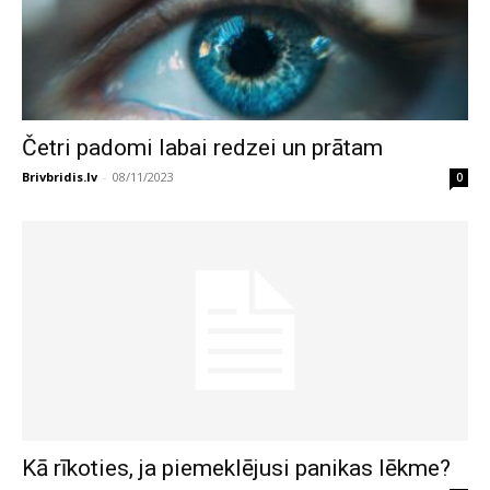
Četri padomi labai redzei un prātam
Brivbridis.lv
-
08/11/2023
0
Kā rīkoties, ja piemeklējusi panikas lēkme?