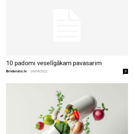
10 padomi veselīgākam pavasarim
Brivbridis.lv
-
06/04/2022
0