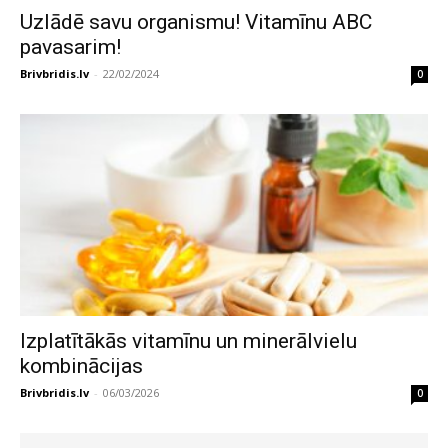
Uzlādē savu organismu! Vitamīnu ABC
pavasarim!
Brivbridis.lv
-
22/02/2024
0
Izplatītākās vitamīnu un minerālvielu
kombinācijas
Brivbridis.lv
-
06/03/2026
0