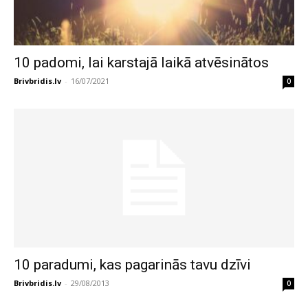
10 padomi, lai karstajā laikā atvēsinātos
Brivbridis.lv
-
16/07/2021
0
10 paradumi, kas pagarinās tavu dzīvi
Brivbridis.lv
-
29/08/2013
0