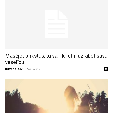
Masējot pirkstus, tu vari krietni uzlabot savu
veselību
Brivbridis.lv
-
19/05/2017
0