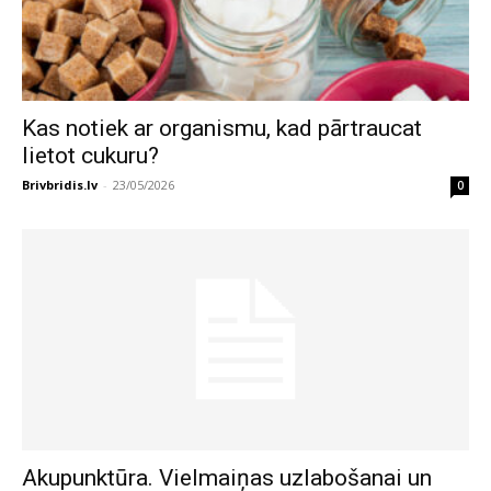
Kas notiek ar organismu, kad pārtraucat
lietot cukuru?
Brivbridis.lv
-
23/05/2026
0
Akupunktūra. Vielmaiņas uzlabošanai un