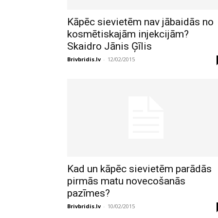
Kāpēc sievietēm nav jābaidās no
kosmētiskajām injekcijām?
Skaidro Jānis Ģīlis
Brivbridis.lv
-
12/02/2015
Kad un kāpēc sievietēm parādās
pirmās matu novecošanās
pazīmes?
Brivbridis.lv
-
10/02/2015