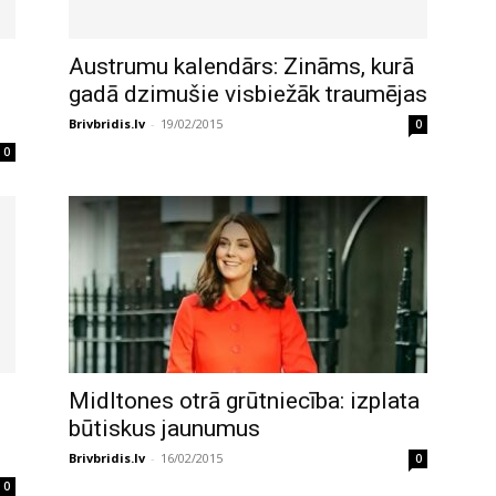
Austrumu kalendārs: Zināms, kurā
gadā dzimušie visbiežāk traumējas
Brivbridis.lv
-
19/02/2015
0
0
Midltones otrā grūtniecība: izplata
būtiskus jaunumus
Brivbridis.lv
-
16/02/2015
0
0