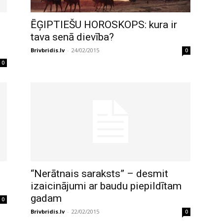
ĒĢIPTIEŠU HOROSKOPS: kura ir
tava senā dievība?
Brivbridis.lv
-
24/02/2015
0
0
“Nerātnais saraksts” – desmit
izaicinājumi ar baudu piepildītam
gadam
0
Brivbridis.lv
-
22/02/2015
0