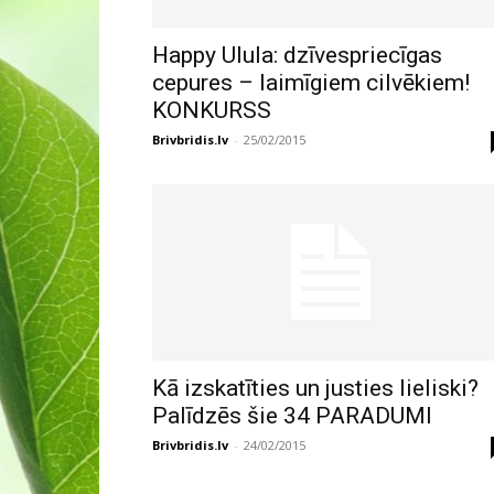
Happy Ulula: dzīvespriecīgas
cepures – laimīgiem cilvēkiem!
KONKURSS
Brivbridis.lv
-
25/02/2015
Kā izskatīties un justies lieliski?
Palīdzēs šie 34 PARADUMI
Brivbridis.lv
-
24/02/2015