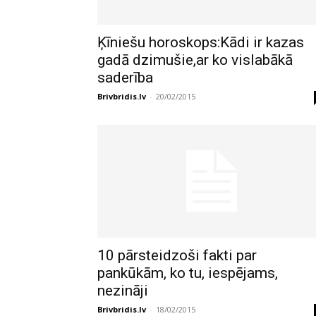
Ķīniešu horoskops:Kādi ir kazas
gadā dzimušie,ar ko vislabākā
saderība
Brivbridis.lv
-
20/02/2015
10 pārsteidzoši fakti par
pankūkām, ko tu, iespējams,
nezināji
Brivbridis.lv
-
18/02/2015