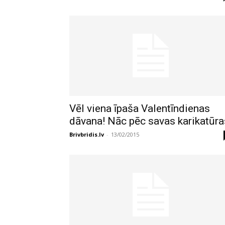
Vēl viena īpaša Valentīndienas
dāvana! Nāc pēc savas karikatūra
Brivbridis.lv
-
13/02/2015