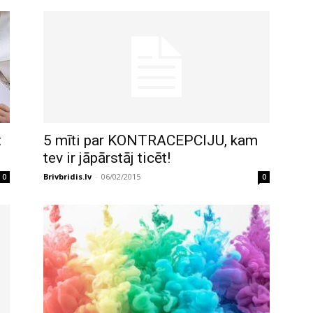
t
5 mīti par KONTRACEPCIJU, kam
tev ir jāpārstāj ticēt!
Brivbridis.lv
-
06/02/2015
0
0