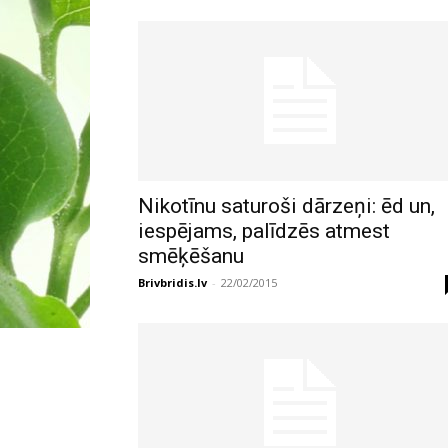
Nikotīnu saturoši dārzeņi: ēd un,
iespējams, palīdzēs atmest
smēķēšanu
Brivbridis.lv
-
22/02/2015