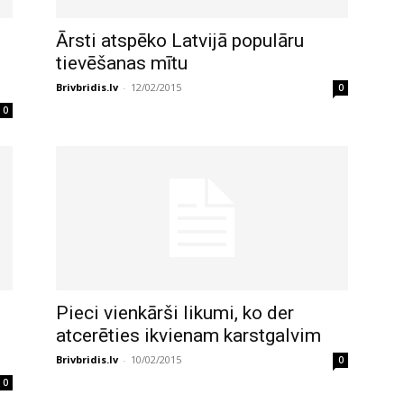
Ārsti atspēko Latvijā populāru
tievēšanas mītu
Brivbridis.lv
-
12/02/2015
0
0
Pieci vienkārši likumi, ko der
atcerēties ikvienam karstgalvim
Brivbridis.lv
-
10/02/2015
0
0