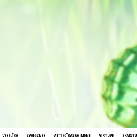
VESELĪBA
ZVAIGZNES
ATTIECĪBAS&ĢIMENE
VIRTUVE
SKAIST