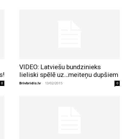
VIDEO: Latviešu bundzinieks
s!
lieliski spēlē uz…meiteņu dupšiem
Brivbridis.lv
-
13/02/2015
0
0