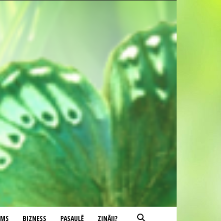
UMS
BIZNESS
PASAULĒ
ZINĀJI?