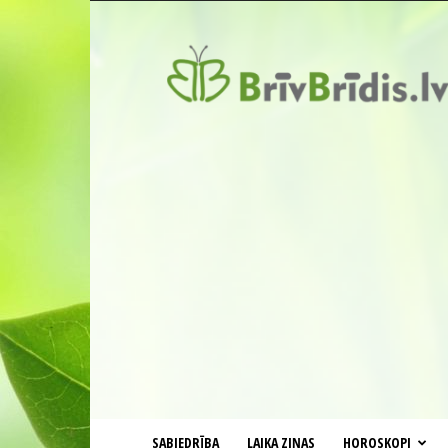
BrīvBrīdis.lv
SABIEDRĪBA
LAIKA ZIŅAS
HOROSKOPI