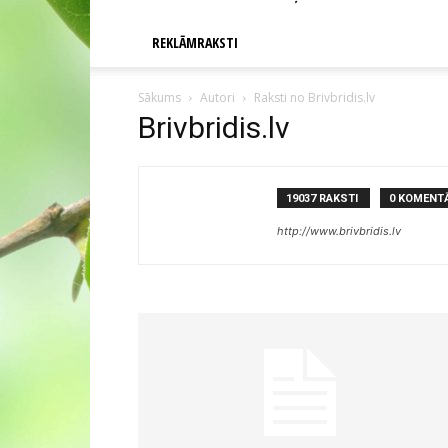
REKLĀMRAKSTI
Sākums
Autori
Raksti no Brivbridis.lv
Brivbridis.lv
19037 RAKSTI
0 KOMENTĀ
http://www.brivbridis.lv