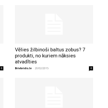
Vēlies žilbinoši baltus zobus? 7
produkti, no kuriem nāksies
atvadīties
Brivbridis.lv
-
20/02/2015
0
0