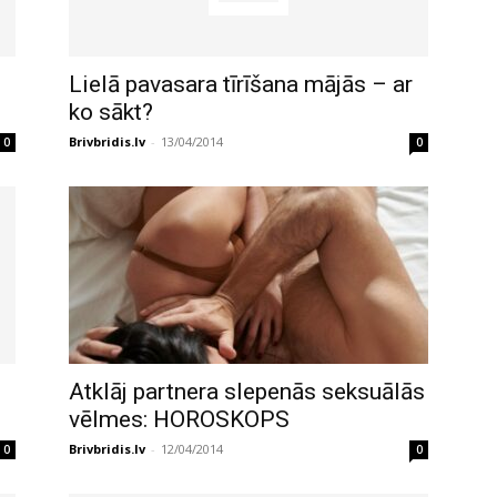
Lielā pavasara tīrīšana mājās – ar
ko sākt?
Brivbridis.lv
-
13/04/2014
0
0
Atklāj partnera slepenās seksuālās
vēlmes: HOROSKOPS
Brivbridis.lv
-
12/04/2014
0
0