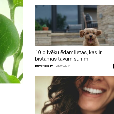
10 cilvēku ēdamlietas, kas ir
bīstamas tavam sunim
Brivbridis.lv
-
23/04/2014