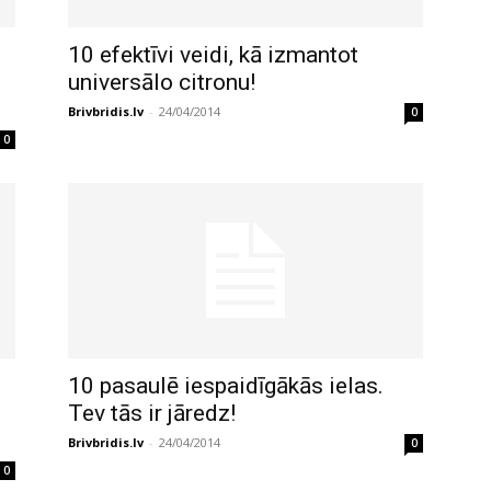
10 efektīvi veidi, kā izmantot
universālo citronu!
Brivbridis.lv
-
24/04/2014
0
0
10 pasaulē iespaidīgākās ielas.
Tev tās ir jāredz!
Brivbridis.lv
-
24/04/2014
0
0