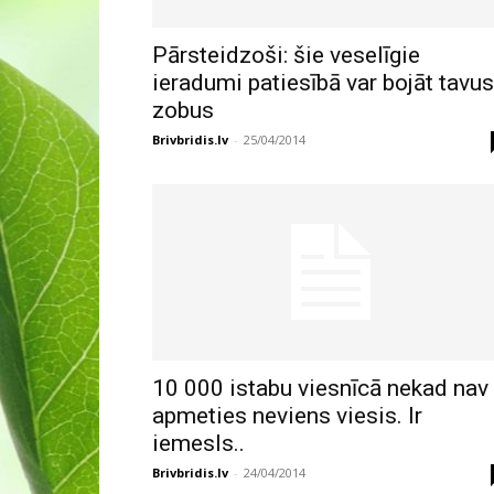
Pārsteidzoši: šie veselīgie
ieradumi patiesībā var bojāt tavus
zobus
Brivbridis.lv
-
25/04/2014
10 000 istabu viesnīcā nekad nav
apmeties neviens viesis. Ir
iemesls..
Brivbridis.lv
-
24/04/2014