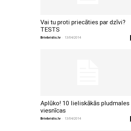
Vai tu proti priecāties par dzīvi?
TESTS
Brivbridis.lv
-
13/04/2014
Aplūko! 10 lieliskākās pludmales
viesnīcas
Brivbridis.lv
-
13/04/2014