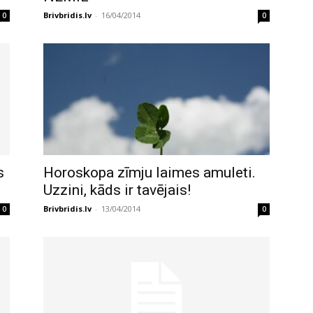
Brivbridis.lv
-
16/04/2014
0
0
s
Horoskopa zīmju laimes amuleti.
Uzzini, kāds ir tavējais!
Brivbridis.lv
-
13/04/2014
0
0