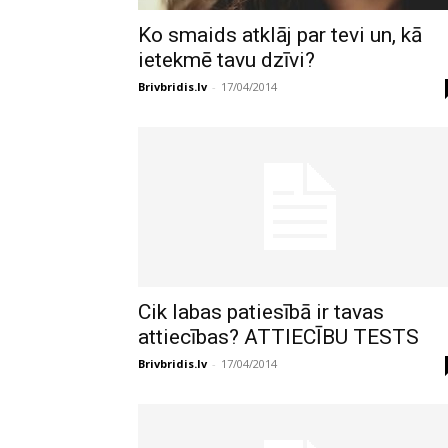
Ko smaids atklāj par tevi un, kā
ietekmē tavu dzīvi?
Brivbridis.lv
-
17/04/2014
Cik labas patiesībā ir tavas
attiecības? ATTIECĪBU TESTS
Brivbridis.lv
-
17/04/2014