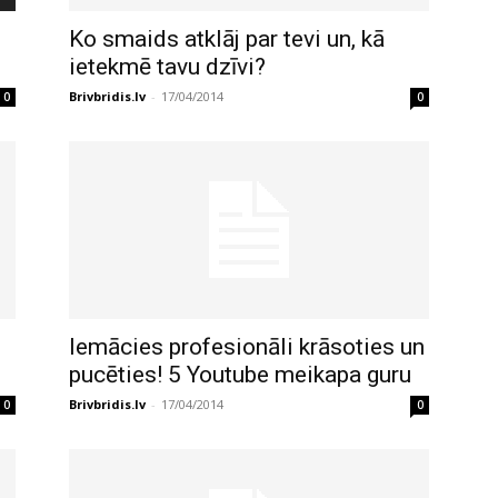
Ko smaids atklāj par tevi un, kā
ietekmē tavu dzīvi?
Brivbridis.lv
-
17/04/2014
0
0
Iemācies profesionāli krāsoties un
pucēties! 5 Youtube meikapa guru
Brivbridis.lv
-
17/04/2014
0
0