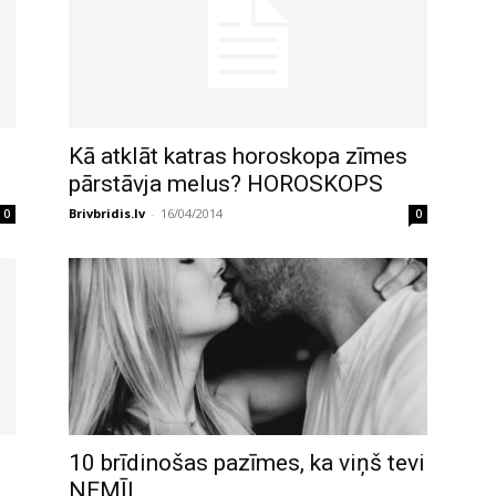
Kā atklāt katras horoskopa zīmes
pārstāvja melus? HOROSKOPS
Brivbridis.lv
-
16/04/2014
0
0
10 brīdinošas pazīmes, ka viņš tevi
NEMĪL