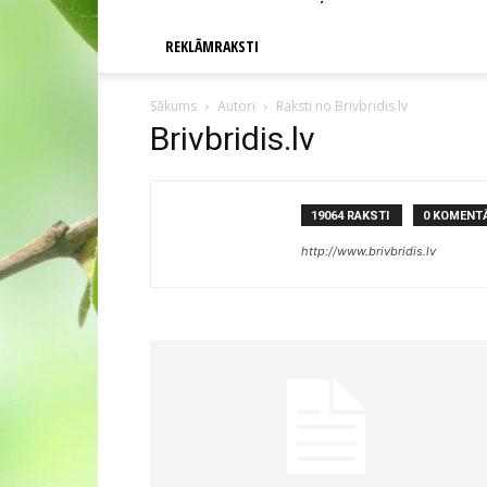
REKLĀMRAKSTI
Sākums
Autori
Raksti no Brivbridis.lv
Brivbridis.lv
19064 RAKSTI
0 KOMENTĀ
http://www.brivbridis.lv