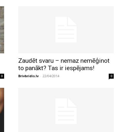
Zaudēt svaru – nemaz nemēģinot
to panākt? Tas ir iespējams!
Brivbridis.lv
-
22/04/2014
0
0