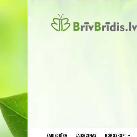
BrīvBrīdis.lv
SABIEDRĪBA
LAIKA ZIŅAS
HOROSKOPI