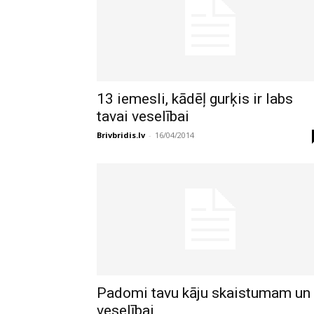
13 iemesli, kādēļ gurķis ir labs
tavai veselībai
Brivbridis.lv
-
16/04/2014
Padomi tavu kāju skaistumam un
veselībai