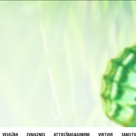
VESELĪBA
ZVAIGZNES
ATTIECĪBAS&ĢIMENE
VIRTUVE
SKAIST