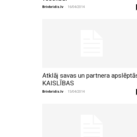
Brivbridis.lv
-
16/04/2014
Atklāj savas un partnera apslēptā
KAISLĪBAS
Brivbridis.lv
-
15/04/2014