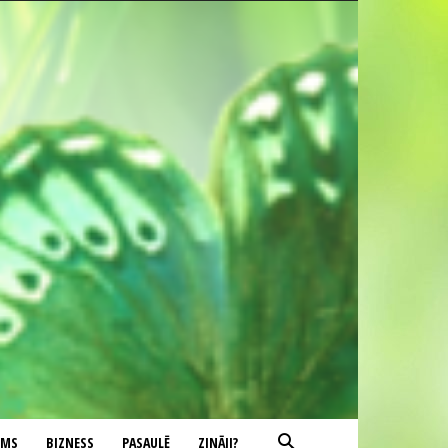
UMS
BIZNESS
PASAULĒ
ZINĀJI?