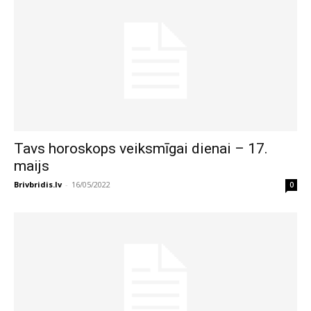
Tavs horoskops veiksmīgai dienai – 17.
maijs
Brivbridis.lv
-
16/05/2022
0