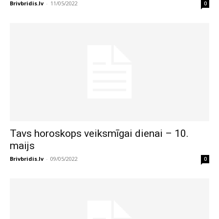
Brivbridis.lv
-
11/05/2022
0
Tavs horoskops veiksmīgai dienai – 10.
maijs
Brivbridis.lv
-
09/05/2022
0