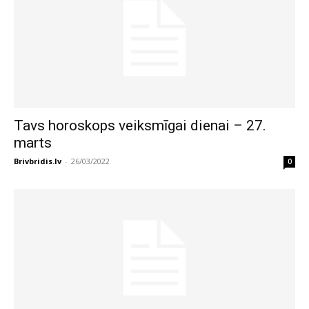
Tavs horoskops veiksmīgai dienai – 27.
marts
Brivbridis.lv
-
26/03/2022
0