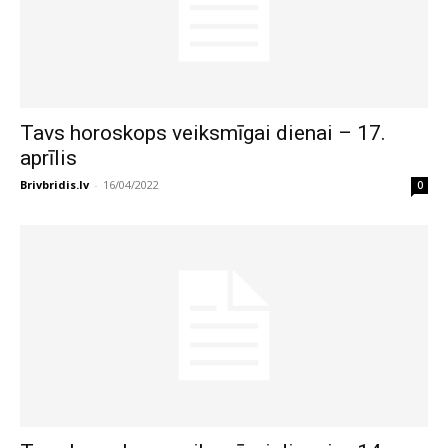
Tavs horoskops veiksmīgai dienai – 17.
aprīlis
Brivbridis.lv
-
16/04/2022
0