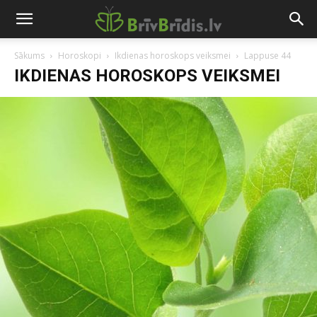
Sākums
Horoskopi
Ikdienas horoskops veiksmei
Lappuse 44
IKDIENAS HOROSKOPS VEIKSMEI