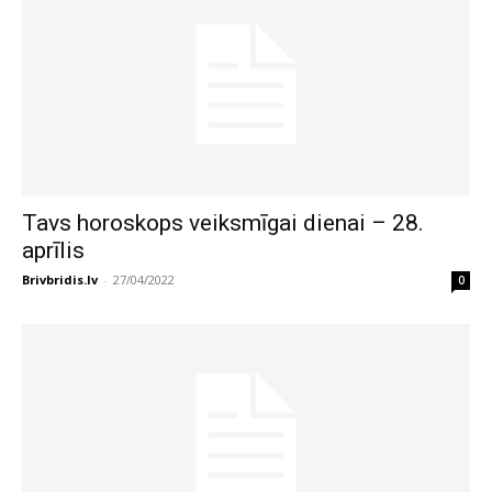
Tavs horoskops veiksmīgai dienai – 28.
aprīlis
Brivbridis.lv
-
27/04/2022
0