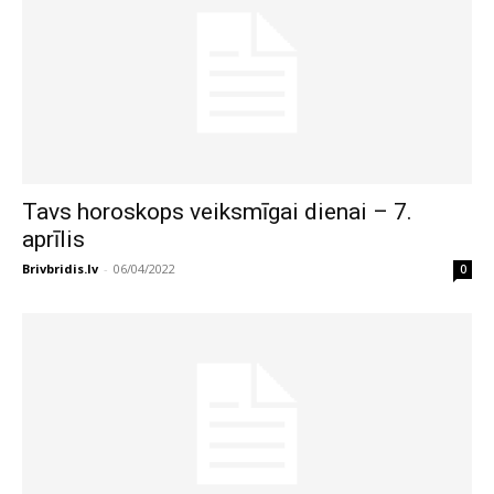
Tavs horoskops veiksmīgai dienai – 7.
aprīlis
Brivbridis.lv
-
06/04/2022
0