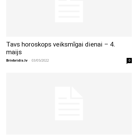
Tavs horoskops veiksmīgai dienai – 4.
maijs
Brivbridis.lv
-
03/05/2022
0