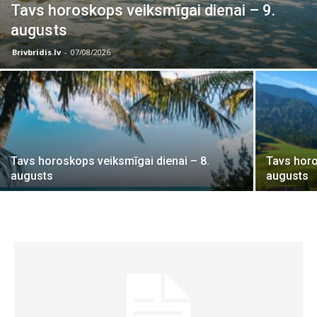
Tavs horoskops veiksmīgai dienai – 9.
augusts
Brivbridis.lv
-
07/08/2026
Tavs horoskops veiksmīgai dienai – 8.
Tavs horo
augusts
augusts