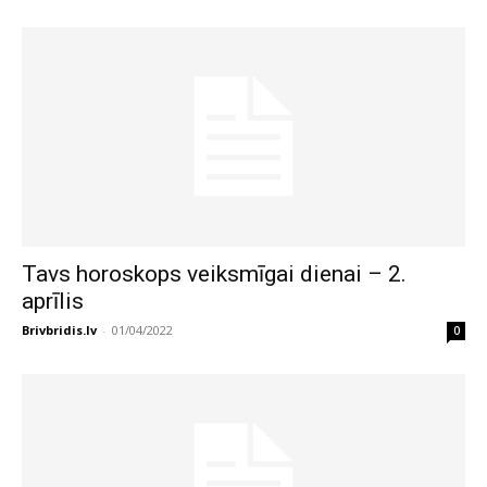
Tavs horoskops veiksmīgai dienai – 2.
aprīlis
Brivbridis.lv
-
01/04/2022
0